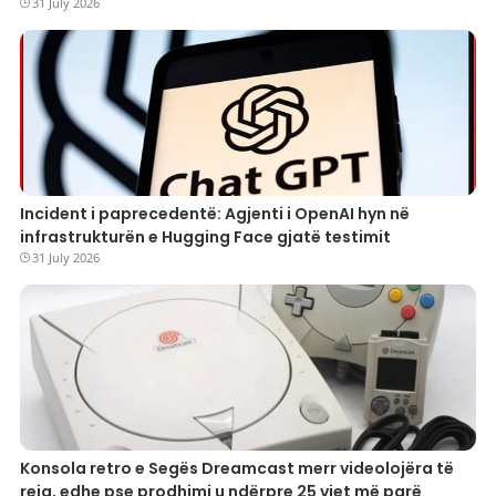
31 July 2026
Incident i paprecedentë: Agjenti i OpenAI hyn në
infrastrukturën e Hugging Face gjatë testimit
31 July 2026
Konsola retro e Segës Dreamcast merr videolojëra të
reja, edhe pse prodhimi u ndërpre 25 vjet më parë