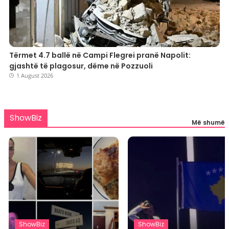
Tërmet 4.7 ballë në Campi Flegrei pranë Napolit:
gjashtë të plagosur, dëme në Pozzuoli
1 August 2026
ShowBiz
Më shumë
ShowBiz
ShowBiz