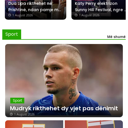
Dua Lipa rikthehet në 
Katy Perry elektrizon 
Prishtinë, ndan pamje me 
Sunny Hill Festival, ngre 
 1 August 2026
 1 August 2026
pite, speca e ajvar
flamurin e Kosovës në 
skenë
Sport
Më shumë
Sport
Mudryk rikthehet dy vjet pas dënimit
1 August 2026