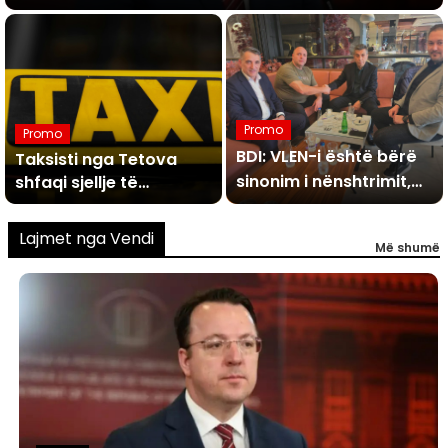
Promo
Promo
BDI: VLEN-i është bërë
Taksisti nga Tetova
sinonim i nënshtrimit,
shfaqi sjellje të
pahijshme ndaj dy
edhe Maksim
vajzave njëra nga të
Dimitrievski u jep
Lajmet nga Vendi
Më shumë
cilat e mitur, ata
ultimatume, ndërsa ata
kërcyen nga vetura
heshtin