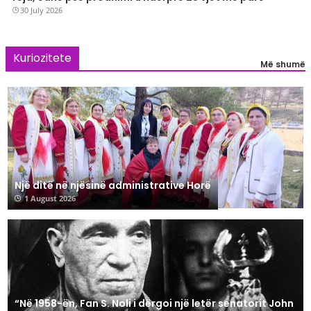
30 July 2026
Kuriozitete
Më shumë
Një ditë në njësinë administrative Horë
1 August 2026
“Në 1958-ën, Fan S. Noli i dërgoi një letër senatorit John