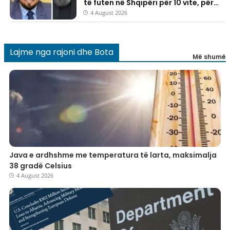
të futen në Shqipëri për 10 vite, për
njërin prej tyre u lëshua edhe urdhër
4 August 2026
dëbimi
Lajme nga rajoni dhe Bota
Më shumë
​Java e ardhshme me temperatura të larta, maksimalja
38 gradë Celsius
4 August 2026