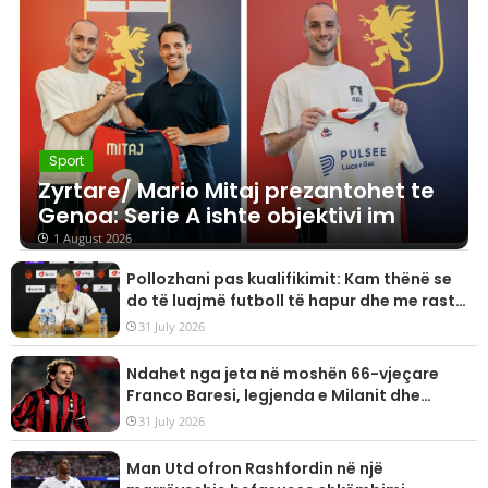
Sport
Zyrtare/ Mario Mitaj prezantohet te
Genoa: Serie A ishte objektivi im
1 August 2026
Pollozhani pas kualifikimit: Kam thënë se
do të luajmë futboll të hapur dhe me raste,
goli do të vijë herët a vonë!
31 July 2026
Ndahet nga jeta në moshën 66-vjeçare
Franco Baresi, legjenda e Milanit dhe
kombëtares së Italisë
31 July 2026
Man Utd ofron Rashfordin në një