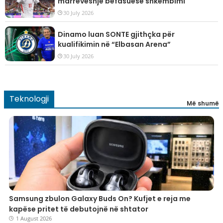
marrëveshje befasuese shkëmbimi
30 July 2026
Dinamo luan SONTE gjithçka për
kualifikimin në “Elbasan Arena”
30 July 2026
Teknologji
Më shumë
Samsung zbulon Galaxy Buds On? Kufjet e reja me
kapëse pritet të debutojnë në shtator
1 August 2026