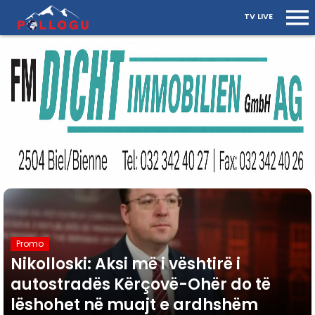
TV LIVE
Promo
Nikolloski: Aksi më i vështirë i
autostradës Kërçovë-Ohër do të
lëshohet në muajt e ardhshëm