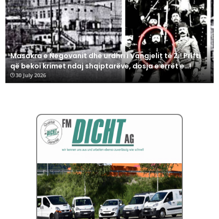
Masakra e Negovanit dhe urdhri i Vangjelit të Zi! Prifti
që bekoi krimet ndaj shqiptarëve, dosja e errët e…!
30 July 2026