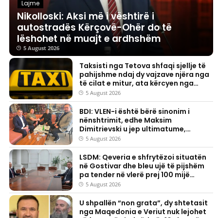
Lajme
Nikolloski: Aksi më i vështirë i
autostradës Kërçovë-Ohër do të
lëshohet në muajt e ardhshëm
5 August 2026
Taksisti nga Tetova shfaqi sjellje të
pahijshme ndaj dy vajzave njëra nga
të cilat e mitur, ata kërcyen nga
vetura
5 August 2026
BDI: VLEN-i është bërë sinonim i
nënshtrimit, edhe Maksim
Dimitrievski u jep ultimatume,
ndërsa ata heshtin
5 August 2026
LSDM: Qeveria e shfrytëzoi situatën
në Gostivar dhe bleu ujë të pijshëm
pa tender në vlerë prej 100 mijë
eurosh
5 August 2026
U shpallën “non grata”, dy shtetasit
nga Maqedonia e Veriut nuk lejohet