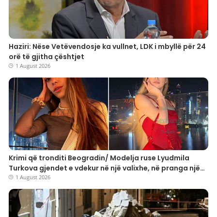
Haziri: Nëse Vetëvendosje ka vullnet, LDK i mbyllë për 24
orë të gjitha çështjet
1 August 2026
Krimi që tronditi Beogradin/ Modelja ruse Lyudmila
Turkova gjendet e vdekur në një valixhe, në pranga një
25-vjeçar turk
1 August 2026