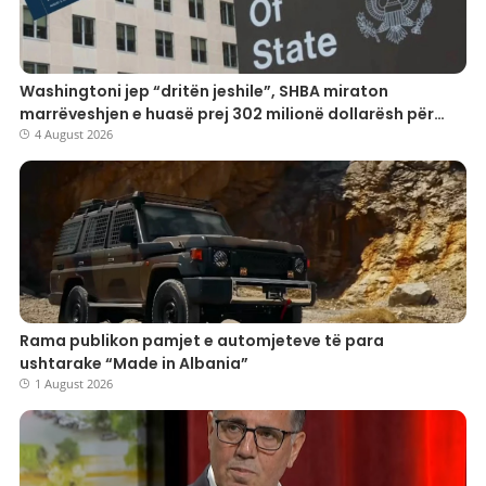
Washingtoni jep “dritën jeshile”, SHBA miraton
marrëveshjen e huasë prej 302 milionë dollarësh për
mbrojtjen shqiptare
4 August 2026
Rama publikon pamjet e automjeteve të para
ushtarake “Made in Albania”
1 August 2026