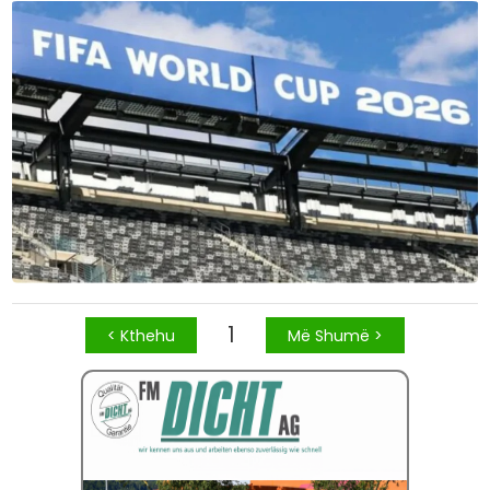
1
< Kthehu
Më Shumë >