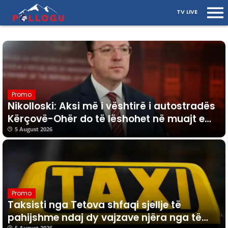
TV LIVE
Promo
Nikolloski: Aksi më i vështirë i autostradës
Kërçovë-Ohër do të lëshohet në muajt e
ardhshëm
5 August 2026
Promo
Taksisti nga Tetova shfaqi sjellje të
pahijshme ndaj dy vajzave njëra nga të
5 August 2026