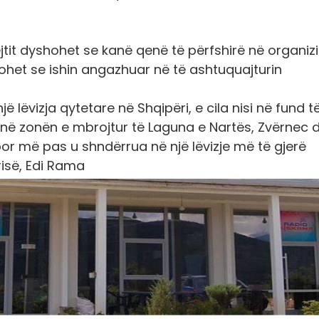
ëjtit dyshohet se kanë qenë të përfshirë në organiz
hohet se ishin angazhuar në të ashtuquajturin
 lëvizja qytetare në Shqipëri, e cila nisi në fund t
 në zonën e mbrojtur të Laguna e Nartës, Zvërnec 
t, por më pas u shndërrua në një lëvizje më të gjerë
risë, Edi Rama