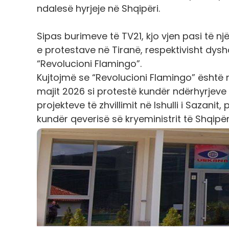
ndalesë hyrjeje në Shqipëri.
Sipas burimeve të TV21, kjo vjen pasi të nj
e protestave në Tiranë, respektivisht dys
“Revolucioni Flamingo”.
Kujtojmë se “Revolucioni Flamingo” është një
majit 2026 si protestë kundër ndërhyrjeve
projekteve të zhvillimit në Ishulli i Sazani
kundër qeverisë së kryeministrit të Shqipë