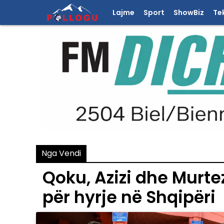
Lajme
Sport
ShowBiz
Te
Nga Vendi
Qoku, Azizi dhe Murt
për hyrje në Shqipëri