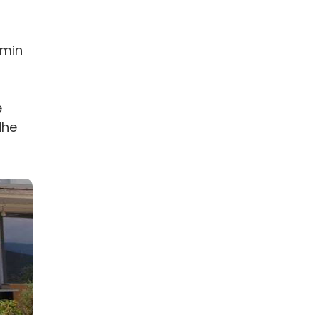
imin
ë
dhe