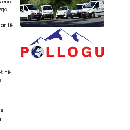
eriut
rje
ar të
m
ot në
a
në
a