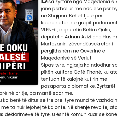
isa zyrtarë nga Maqedonia e V
janë përballur me ndalesë për hy
në Shqipëri. Bëhet fjalë për
koordinatorin e grupit parlament
VLEN-it, deputetin Bekim Qoku,
deputetin Adnan Azizi dhe Hasi
Murtezanin, zëvendëssekretar i
përgjithshëm në Qeverinë e
Maqedonisë së Veriut.
Sipas tyre, ngjarja ka ndodhur s
pikën kufitare Qafë Thanë, ku at
tentuan të kalojnë kufirin me
pasaporta diplomatike. Zyrtarët
orë në pritje, pa marrë sqarime.
e u ka bërë të ditur se tre prej tyre mund të vazhdoj
 me ta nuk lejohej të kalonte. Në shenjë revolte, at
s deklarimeve të tyre, u është komunikuar se kanë