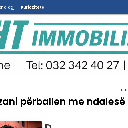
knologji
Kuriozitete
8 J
ezani përballen me ndalesë
D