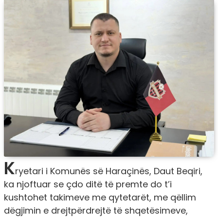
K
ryetari i Komunës së Haraçinës, Daut Beqiri,
ka njoftuar se çdo ditë të premte do t’i
kushtohet takimeve me qytetarët, me qëllim
dëgjimin e drejtpërdrejtë të shqetësimeve,