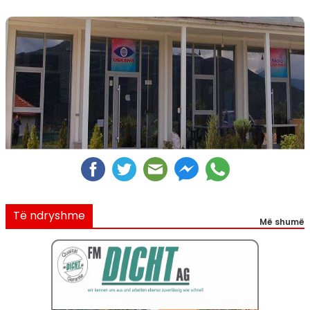
Të ndryshme
Më shumë