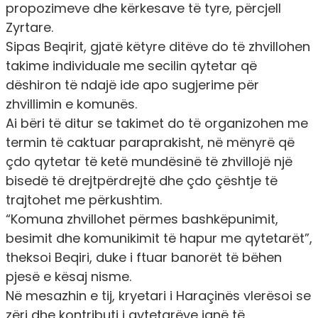
propozimeve dhe kërkesave të tyre, përcjell
Zyrtare.
Sipas Beqirit, gjatë këtyre ditëve do të zhvillohen
takime individuale me secilin qytetar që
dëshiron të ndajë ide apo sugjerime për
zhvillimin e komunës.
Ai bëri të ditur se takimet do të organizohen me
termin të caktuar paraprakisht, në mënyrë që
çdo qytetar të ketë mundësinë të zhvillojë një
bisedë të drejtpërdrejtë dhe çdo çështje të
trajtohet me përkushtim.
“Komuna zhvillohet përmes bashkëpunimit,
besimit dhe komunikimit të hapur me qytetarët”,
theksoi Beqiri, duke i ftuar banorët të bëhen
pjesë e kësaj nisme.
Në mesazhin e tij, kryetari i Haraçinës vlerësoi se
zëri dhe kontributi i qytetarëve janë të