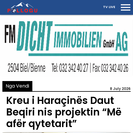
TV LIVE
Nga Vendi
8 July 2026
Kreu i Haraçinës Daut
Beqiri nis projektin “Më
afër qytetarit”