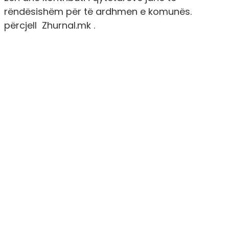
rëndësishëm për të ardhmen e komunës.
përcjell Zhurnal.mk .