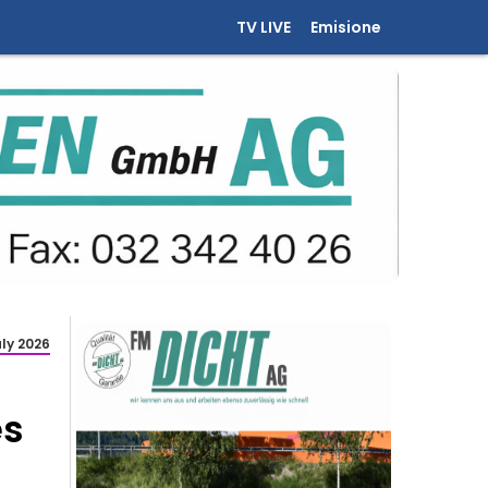
TV LIVE
Emisione
uly 2026
es