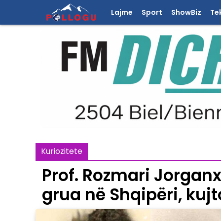
Lajme
Sport
ShowBiz
Te
Kuriozitete
Prof. Rozmari Jorganxh
grua në Shqipëri, kujt