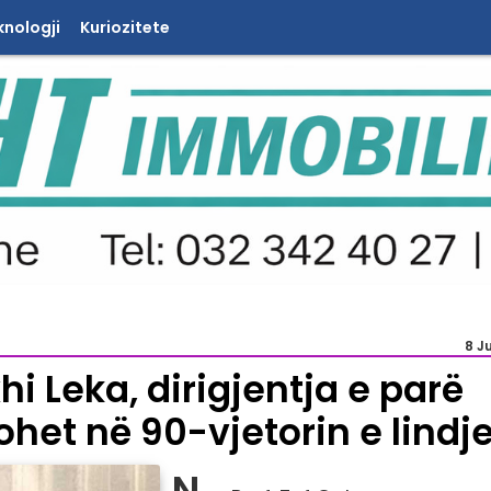
knologji
Kuriozitete
8 J
i Leka, dirigjentja e parë
ohet në 90-vjetorin e lindj
N