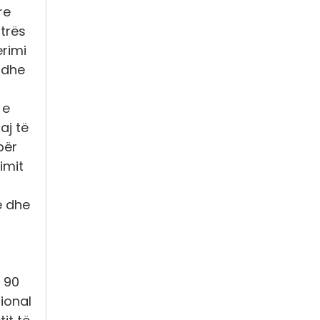
re
strës
rimi
m dhe
 e
aj të
për
imit
e dhe
 90
ional