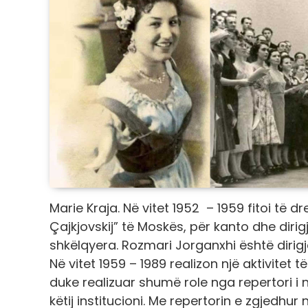
Marie Kraja. Në vitet 1952 – 1959 fitoi të d
Çajkjovskij” të Moskës, për kanto dhe dirig
shkëlqyera. Rozmari Jorganxhi është dirigj
Në vitet 1959 – 1989 realizon një aktivitet
duke realizuar shumë role nga repertori i n
këtij institucioni. Me repertorin e zgjedhu