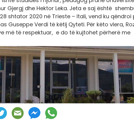
ka ishte studiues i njohur, pedagog pranë Unuversitet
ohur Gjergj dhe Hektor Leka. Jeta e saj është shem
 28 shtator 2020 në Trieste – Itali, vend ku qëndroi
as Guseppe Verdi të këtij Qyteti. Për këto vlera, R
ve më të respektuar, e do të kujtohet përherë me