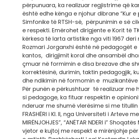
përpunuara, ka realizuar regjistrime që ka
është edhe kënga e njohur dibrane “Kur e 
Simfonike të RTSH-së, përpunimin e së ci
e respekti. Emërohet dirigjente e Korit t
kërkesa të larta artistike nga viti 1967 deri 
Rozmari Jorganxhi është në pedagogët e p
kantos, dirigjimit koral dhe ansambël dhom
çmuar në formimin e disa brezave dhe sh
korrektësinë, durimin, taktin pedagogjik, kul
dhe ndikimin në formomin e muzikantëve të
Për punën e përkushtuar të realizuar me 
si pedagoge, ka fituar respektin e opinion
nderuar me shumë vlerësime si me titulli
FRASHËRI i Kl. II, nga Universiteti i Arteve 
MIRËNJOHJES”, “ANËTAR NDERI i” Shoqatës M
vjetor e kujtoj me respekt e mirënjohje pë