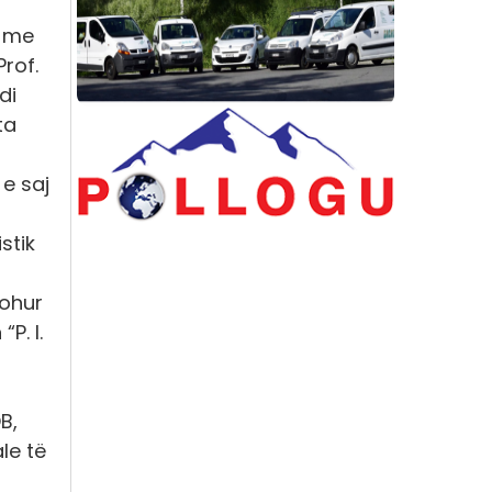
j me
rof.
di
ta
 e saj
stik
johur
“P. I.
B,
le të