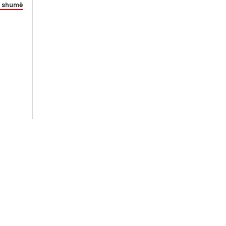
 shumë
com
+389 73 221 330