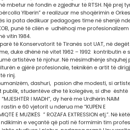
në mbetur në fondin e zgjedhur të RTSH. Një prej ty
përcolla Ylberin” e realizuar me shoqërimin e Orke
lës ia pata dedikuar pedagoges time në shenjë nde
ë TKOB, punë të cilën e udhëhoqi me profesionalize
në vitin 1984.
arë të Konservatorit të Tiranës sot UAT, në degët
e, duke dhënë në vitet 1962 – 1992 kontributin e s
umë artistëve të njohur. Në mësimdhënje shquhej 
turën e gjërë profesionale, teknikën e artit të dirigj
 rinj.
humanizëm, dashuri, pasion dhe modesti, si artist
it publik, studentëve dhe të kolegëve, si dhe është
n “MJESHTËR I MADH”, dy herë me Urdhërin NAIM
me rastin e 60 vjetorit u nderua me “KUPEN E
IQTË E MUZIKËS ” ROZAFA EXTRESSION etj.”. Në këtë
r ndikimin e veçantë që pati në formimin tim profes