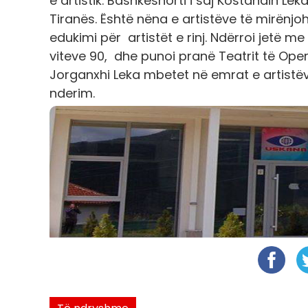
e artistik. Bashkëshorti i saj Kostandin Le
Tiranës. Është nëna e artistëve të mirënj
edukimi për artistët e rinj. Ndërroi jetë me
viteve 90, dhe punoi pranë Teatrit të Oper
Jorganxhi Leka mbetet në emrat e artistë
nderim.