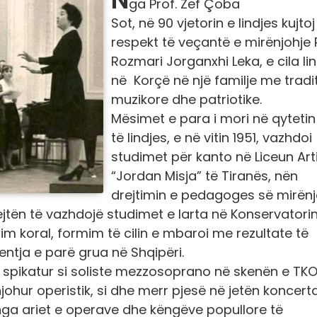
ga Prof. Zef Çoba
Sot, në 90 vjetorin e lindjes kujto
respekt të veçantë e mirënjohje P
Rozmari Jorganxhi Leka, e cila lin
në Korçë në një familje me tradi
muzikore dhe patriotike.
Mësimet e para i mori në qytetin
të lindjes, e në vitin 1951, vazhdoi
studimet për kanto në Liceun Arti
“Jordan Misja” të Tiranës, nën
drejtimin e pedagoges së mirën
rejtën të vazhdojë studimet e larta në Konservatorin 
jim koral, formim të cilin e mbaroi me rezultate të
entja e parë grua në Shqipëri.
 të spikatur si soliste mezzosoprano në skenën e TKO
johur operistik, si dhe merr pjesë në jetën koncerta
r nga ariet e operave dhe këngëve popullore të