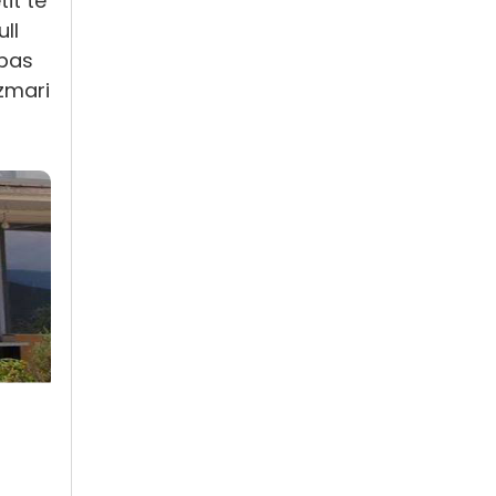
it të
bull
 pas
ozmari