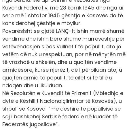
Kuvendi Federativ, më 23 korrik 1945 dhe nga ai
serb më 1 shtator 1945 çështja e Kosovës do të
konsiderohej çështje e mbyllur.
Pavarësisht se gjatë LANÇ-it ishin marrë shumë
vendime dhe ishin bërë shumë marrëveshje për
vetëvendosjen sipas vullnetit të popullit, ato jo
vetëm që nuk u respektuan, por në mënyrën më
të vrazhdë u shkelën, dhe u quajtën vendime
armiqësore, kurse njerëzit, që i përpiluan ato, u
quajtën armiq të popullit, të cilët si të tillë u
ndoqën dhe u likuiduan.
Në Rezolutën e Kuvendit të Prizrenit (Mbledhja e
dytë e Këshillit Nacionalçlirimtar të Kosovës), u
shpall se Kosova
“me dëshirë të popullsisë së
saj i bashkohej Serbisë federale në kuadër të
Federatës jugosllave”
.