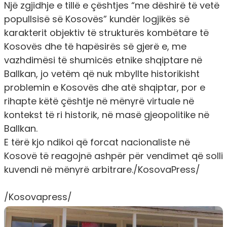
Një zgjidhje e tillë e çështjes “me dëshirë të vetë
popullsisë së Kosovës” kundër logjikës së
karakterit objektiv të strukturës kombëtare të
Kosovës dhe të hapësirës së gjerë e, me
vazhdimësi të shumicës etnike shqiptare në
Ballkan, jo vetëm që nuk mbyllte historikisht
problemin e Kosovës dhe atë shqiptar, por e
rihapte këtë çështje në mënyrë virtuale në
kontekst të ri historik, në masë gjeopolitike në
Ballkan.
E tërë kjo ndikoi që forcat nacionaliste në
Kosovë të reagojnë ashpër për vendimet që solli
kuvendi në mënyrë arbitrare./KosovaPress/
/Kosovapress/