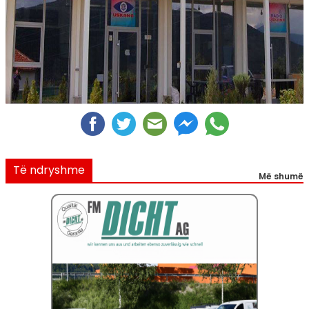
Të ndryshme
Më shumë