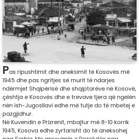
P
as ripushtimit dhe aneksimit të Kosovës më
1945 dhe pas ngritjes së murit të ndarjes
ndërmjet Shqipërisë dhe shqiptarëve në Kosovë,
çështja e Kosovës dhe e trevave tjera që ngelën
nën ish-Jugosllavi edhe më tutje do të mbetej e
pazgjidhur.
Në Kuvendin e Prizrenit, mbajtur më 8-10 korrik
1945, Kosova edhe zyrtarisht do të aneksohej
nga Serbia. Me aprovimin e Rezolutës nga