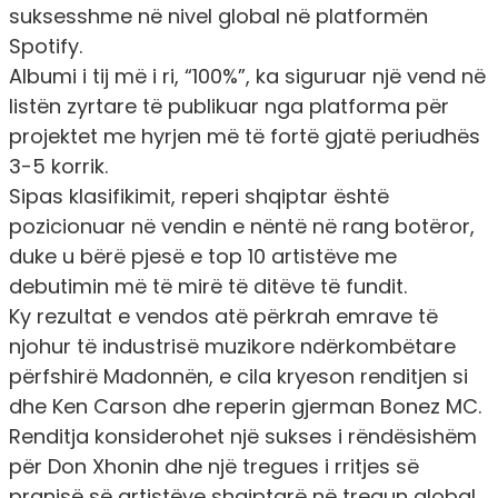
suksesshme në nivel global në platformën
Spotify.
Albumi i tij më i ri, “100%”, ka siguruar një vend në
listën zyrtare të publikuar nga platforma për
projektet me hyrjen më të fortë gjatë periudhës
3-5 korrik.
Sipas klasifikimit, reperi shqiptar është
pozicionuar në vendin e nëntë në rang botëror,
duke u bërë pjesë e top 10 artistëve me
debutimin më të mirë të ditëve të fundit.
Ky rezultat e vendos atë përkrah emrave të
njohur të industrisë muzikore ndërkombëtare
përfshirë Madonnën, e cila kryeson renditjen si
dhe Ken Carson dhe reperin gjerman Bonez MC.
Renditja konsiderohet një sukses i rëndësishëm
për Don Xhonin dhe një tregues i rritjes së
pranisë së artistëve shqiptarë në tregun global