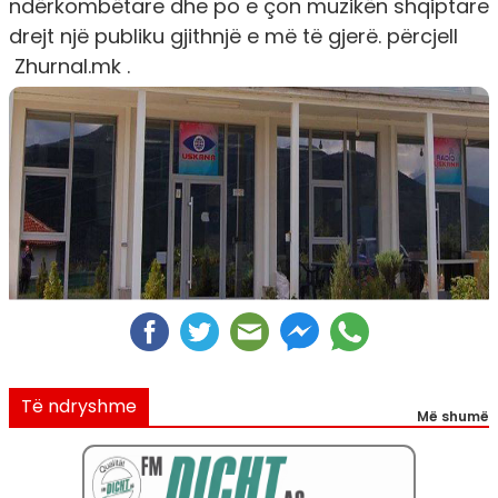
ndërkombëtare dhe po e çon muzikën shqiptare
drejt një publiku gjithnjë e më të gjerë. përcjell
Zhurnal.mk .
Të ndryshme
Më shumë