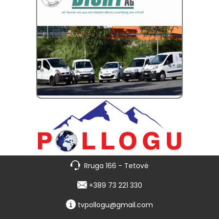
Rruga 166 - Tetovë
+389 73 221 330
tvpollogu@gmail.com