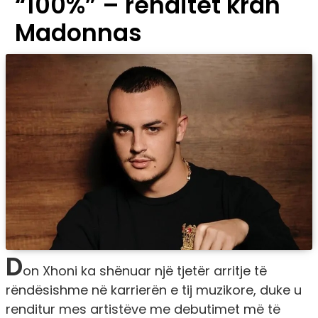
“100%” – renditet krah
Madonnas
D
on Xhoni ka shënuar një tjetër arritje të
rëndësishme në karrierën e tij muzikore, duke u
renditur mes artistëve me debutimet më të