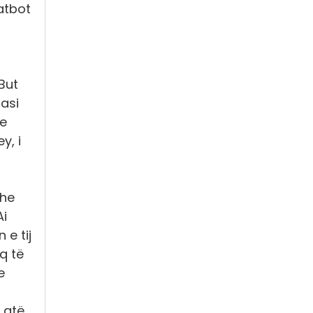
atbot
But
asi
he
y, i
dhe
Ai
 e tij
q të
e
 atë.