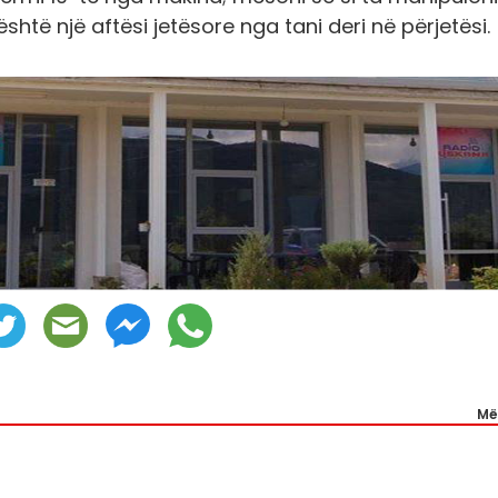
është një aftësi jetësore nga tani deri në përjetësi.
Më