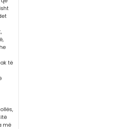
 që
isht
det
,
ë,
dhe
ak të
ë
ollës,
itë
ia më