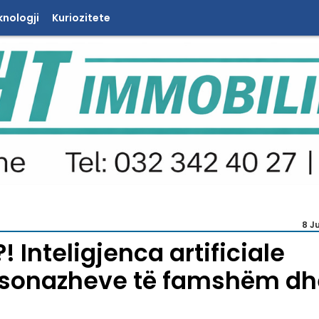
knologji
Kuriozitete
8 J
! Inteligjenca artificiale
ersonazheve të famshëm dh