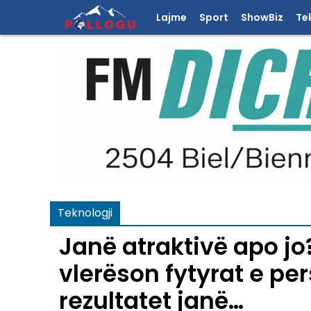
Lajme
Sport
ShowBiz
Te
Teknologji
Janë atraktivë apo jo?
vlerëson fytyrat e p
rezultatet janë…