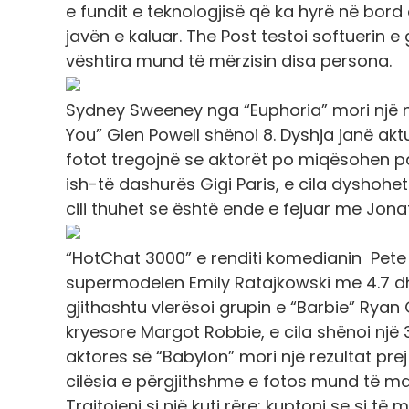
e fundit e teknologjisë që ka hyrë në bord
javën e kaluar. The Post testoi softuerin e 
vështira mund të mërzisin disa persona.
Sydney Sweeney nga “Euphoria” mori një no
You” Glen Powell shënoi 8. Dyshja janë ak
fotot tregojnë se aktorët po miqësohen p
ish-të dashurës Gigi Paris, e cila dyshohet
cili thuhet se është ende e fejuar me Jon
“HotChat 3000” e renditi komedianin Pete 
supermodelen Emily Ratajkowski me 4.7 dhe
gjithashtu vlerësoi grupin e “Barbie” Ryan Go
kryesore Margot Robbie, e cila shënoi një 3
aktores së “Babylon” mori një rezultat pre
cilësia e përgjithshme e fotos mund të m
Trajtojeni si një kuti rëre; kuptoni se si t