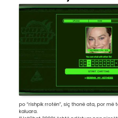
po “rishpik rrotën”, siç thonë ata, por m
kaluara.