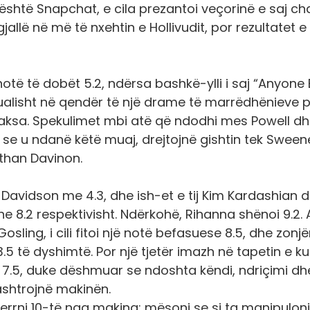
 është Snapchat, e cila prezantoi veçorinë e saj ch
gjallë në më të nxehtin e Hollivudit, por rezultatet e
të të dobët 5.2, ndërsa bashkë-ylli i saj “Anyone 
tualisht në qendër të një drame të marrëdhënieve p
aksa. Spekulimet mbi atë që ndodhi mes Powell d
 se u ndanë këtë muaj, drejtojnë gishtin tek Sweene
athan Davinon.
Davidson me 4.3, dhe ish-et e tij Kim Kardashian 
 8.2 respektivisht. Ndërkohë, Rihanna shënoi 9.2. 
sling, i cili fitoi një notë befasuese 8.5, dhe zonjën
.5 të dyshimtë. Por një tjetër imazh në tapetin e ku
j 7.5, duke dëshmuar se ndoshta këndi, ndriçimi dh
ashtrojnë makinën.
ë merrni 10-të nga makina; mësoni se si ta manipuloni