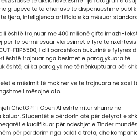
kzistuese të aksioneve. Është një fotografi e asaj
dhe grupeve të të dhënave të disponueshme publik
të tjera, inteligjenca artificiale ka mësuar standar
cili është trajnuar me 400 milionë çifte imazh-tekst
j për të përmirësuar vlerësimet e tyre të nxehtësis
UT-FBP5500, i cili parashikon bukurinë e fytyrës 
eri është trajnuar nga besimet e paragjykuara të
uk është, ai ka paragjykime të nënkuptuara për shk
let e mësimit të makinerive të trajnuara në sasi t
gshme i mësojnë ato.
 mjeti ChatGPT i Open AI është rritur shumë në
e kaluar. Studentët e përdorin atë për detyrat e shk
beqarët e kualifikuar për ndeshjet e Tinder mundës
shëm për përdorim nga palët e treta, dhe kompan