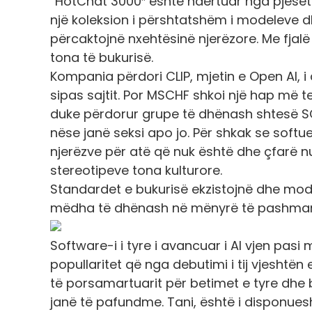
“HotChat 3000″ është ndërtuar nga pjesët e
një koleksion i përshtatshëm i modeleve 
përcaktojnë nxehtësinë njerëzore. Me fjalë 
tona të bukurisë.
Kompania përdori CLIP, mjetin e Open AI, i 
sipas sajtit. Por MSCHF shkoi një hap më te
duke përdorur grupe të dhënash shtesë SC
nëse janë seksi apo jo. Për shkak se softu
njerëzve për atë që nuk është dhe çfarë n
stereotipeve tona kulturore.
Standardet e bukurisë ekzistojnë dhe mode
mëdha të dhënash në mënyrë të pashman
Software-i i tyre i avancuar i AI vjen pasi
popullaritet që nga debutimi i tij vjeshtën 
të porsamartuarit për betimet e tyre dhe 
janë të pafundme. Tani, është i disponue