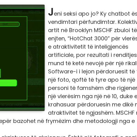
J
eni seksi apo jo? Ky chatbot ë
vendimtari përfundimtar. Kolektivi
artit në Brooklyn MSCHF zbuloi të
enjten, “HotChat 3000” për vlerë
e atraktivitetit të inteligjencës
artificiale, por rezultati i renditjes
mund të ketë nevojë për një rikal
Software-i i lejon përdoruesit të 
një foto, qoftë të tyre apo të një
personi të famshëm dhe rigjene
një vlerësim nga një në 10, duke 
krahasuar përdoruesin me dikë
atraktivitet të ngjashëm. MSCHF
ë tepër bazohet në frymëzim dhe metodologji nga e