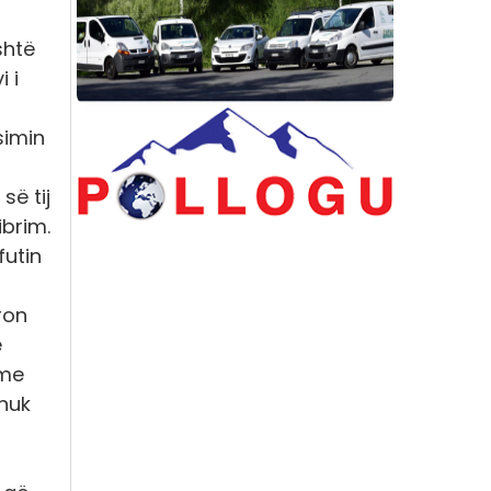
shtë
 i
simin
 së tij
ibrim.
futin
ron
e
 me
 nuk