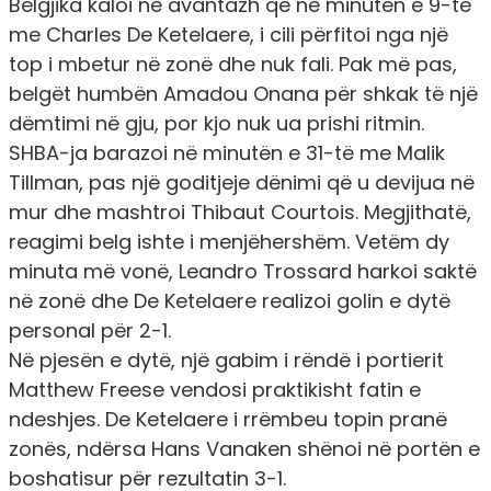
Belgjika kaloi në avantazh që në minutën e 9-të
me Charles De Ketelaere, i cili përfitoi nga një
top i mbetur në zonë dhe nuk fali. Pak më pas,
belgët humbën Amadou Onana për shkak të një
dëmtimi në gju, por kjo nuk ua prishi ritmin.
SHBA-ja barazoi në minutën e 31-të me Malik
Tillman, pas një goditjeje dënimi që u devijua në
mur dhe mashtroi Thibaut Courtois. Megjithatë,
reagimi belg ishte i menjëhershëm. Vetëm dy
minuta më vonë, Leandro Trossard harkoi saktë
në zonë dhe De Ketelaere realizoi golin e dytë
personal për 2-1.
Në pjesën e dytë, një gabim i rëndë i portierit
Matthew Freese vendosi praktikisht fatin e
ndeshjes. De Ketelaere i rrëmbeu topin pranë
zonës, ndërsa Hans Vanaken shënoi në portën e
boshatisur për rezultatin 3-1.