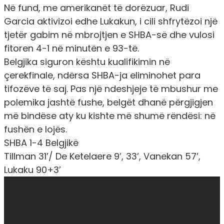
Në fund, me amerikanët të dorëzuar, Rudi
Garcia aktivizoi edhe Lukakun, i cili shfrytëzoi një
tjetër gabim në mbrojtjen e SHBA-së dhe vulosi
fitoren 4-1 në minutën e 93-të.
Belgjika siguron kështu kualifikimin në
çerekfinale, ndërsa SHBA-ja eliminohet para
tifozëve të saj. Pas një ndeshjeje të mbushur me
polemika jashtë fushe, belgët dhanë përgjigjen
më bindëse aty ku kishte më shumë rëndësi: në
fushën e lojës.
SHBA 1-4 Belgjikë
Tillman 31’/ De Ketelaere 9’, 33’, Vanekan 57’,
Lukaku 90+3’