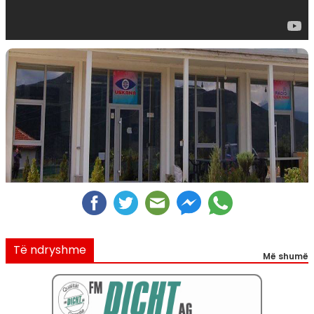
Të ndryshme
Më shumë