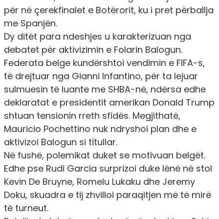
për në çerekfinalet e Botërorit, ku i pret përballja
me Spanjën.
Dy ditët para ndeshjes u karakterizuan nga
debatet për aktivizimin e Folarin Balogun.
Federata belge kundërshtoi vendimin e FIFA-s,
të drejtuar nga Gianni Infantino, për ta lejuar
sulmuesin të luante me SHBA-në, ndërsa edhe
deklaratat e presidentit amerikan Donald Trump
shtuan tensionin rreth sfidës. Megjithatë,
Mauricio Pochettino nuk ndryshoi plan dhe e
aktivizoi Balogun si titullar.
Në fushë, polemikat duket se motivuan belgët.
Edhe pse Rudi Garcia surprizoi duke lënë në stol
Kevin De Bruyne, Romelu Lukaku dhe Jeremy
Doku, skuadra e tij zhvilloi paraqitjen më të mirë
të turneut.