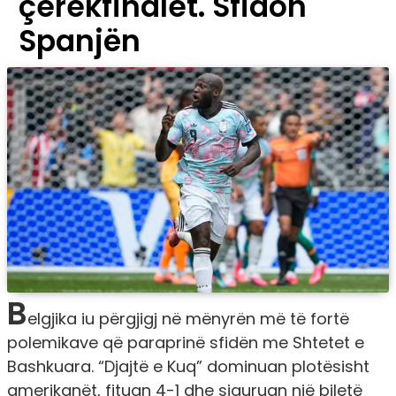
çerekfinalet. Sfidon
Spanjën
B
elgjika iu përgjigj në mënyrën më të fortë
polemikave që paraprinë sfidën me Shtetet e
Bashkuara. “Djajtë e Kuq” dominuan plotësisht
amerikanët, fituan 4-1 dhe siguruan një biletë