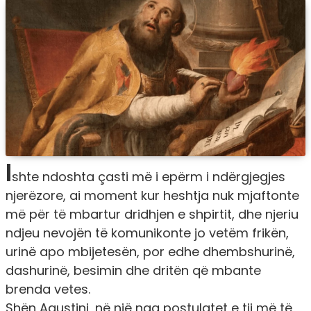
I
shte ndoshta çasti më i epërm i ndërgjegjes
njerëzore, ai moment kur heshtja nuk mjaftonte
më për të mbartur dridhjen e shpirtit, dhe njeriu
ndjeu nevojën të komunikonte jo vetëm frikën,
urinë apo mbijetesën, por edhe dhembshurinë,
dashurinë, besimin dhe dritën që mbante
brenda vetes.
Shën Agustini, në një nga postulatet e tij më të