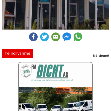
Të ndryshme
Më shumë