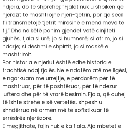
ndjera, do të shprehej: “Fjalët nuk u shpikën që
njerëzit të mashtrojnë njëri-tjetrin, por që secili
t’i transmetojë tjetrit mirësinë e mendimeve të
tij.” Dhe në këtë pohim gjendet vetë dinjiteti i
gjuhës, fjala si urë, jo si humnerë; si afrim, jo si
ndarje; si dëshmi e shpirtit, jo si maskë e
mashtrimit.
Por historia e njeriut është edhe historia e
tradhtisë ndaj fjalës. Ne e ndotëm atë me ligësi,
e ngarkuam me urrejtje, e përdorëm për të
mashtruar, për të poshtëruar, për të ndezur
luftëra dhe për të vrarë besimin. Fjala, që duhej
të ishte strehë e së vërtetës, shpesh u
shndërrua në armën më të sofistikuar të
errësirës njerëzore.
E megjithatë, fajin nuk e ka fjala. Ajo mbetet e