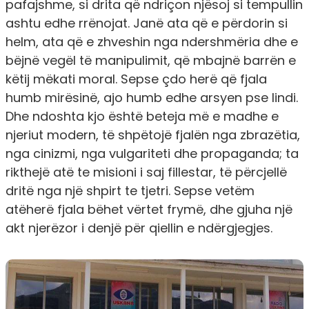
pafajshme, si drita që ndriçon njësoj si tempullin
ashtu edhe rrënojat. Janë ata që e përdorin si
helm, ata që e zhveshin nga ndershmëria dhe e
bëjnë vegël të manipulimit, që mbajnë barrën e
këtij mëkati moral. Sepse çdo herë që fjala
humb mirësinë, ajo humb edhe arsyen pse lindi.
Dhe ndoshta kjo është beteja më e madhe e
njeriut modern, të shpëtojë fjalën nga zbrazëtia,
nga cinizmi, nga vulgariteti dhe propaganda; ta
rikthejë atë te misioni i saj fillestar, të përcjellë
dritë nga një shpirt te tjetri. Sepse vetëm
atëherë fjala bëhet vërtet frymë, dhe gjuha një
akt njerëzor i denjë për qiellin e ndërgjegjes.