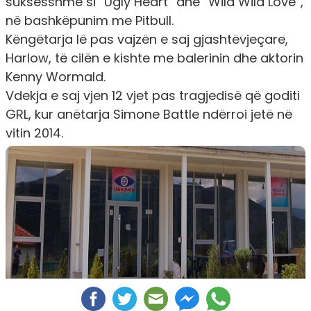
suksesshme si “Ugly Heart” dhe “Wild Wild Love”,
në bashkëpunim me Pitbull.
Këngëtarja lë pas vajzën e saj gjashtëvjeçare,
Harlow, të cilën e kishte me balerinin dhe aktorin
Kenny Wormald.
Vdekja e saj vjen 12 vjet pas tragjedisë që goditi
GRL, kur anëtarja Simone Battle ndërroi jetë në
vitin 2014.