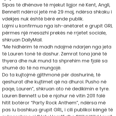
Sipas të dhënave të mjekut ligjor në Kent, Angli,
Bennett ndërroi jetë më 29 maj, ndërsa shkaku i
vdekjes nuk është bërë ende publik.
Lajmi u konfirmua nga ish-anëtaret e grupit GRL
përmes një mesazhi prekës në rrjetet sociale,
shkruan DailyMail.
“
Me hidhërim të madh ndajmë ndarjen nga jeta
të Lauren tonë të dashur. Zemrat tona janë të
thyera dhe nuk mund ta shprehim me fjalë sa
shumë do të na mungojë.
Do ta kujtojmë gjithmonë për dashurinë, të
qeshurat dhe kujtimet që na dhuroi. Pusho në
paqe, Laur
en”, shkruan ato në dedikimin e tyre.
Lauren Bennett u bë e njohur në vitin 2011 falë
hitit botëror “Party Rock Anthem”, ndërsa më
pas iu bashkua grupit GRL, i cili publikoi këngë të