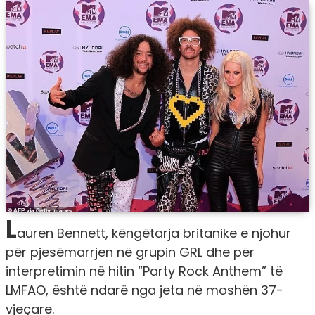
L
auren Bennett, këngëtarja britanike e njohur
për pjesëmarrjen në grupin GRL dhe për
interpretimin në hitin “Party Rock Anthem” të
LMFAO, është ndarë nga jeta në moshën 37-
vjeçare.