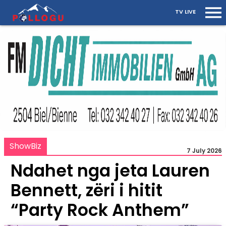
TV LIVE
ShowBiz
7 July 2026
Ndahet nga jeta Lauren
Bennett, zëri i hitit
“Party Rock Anthem”