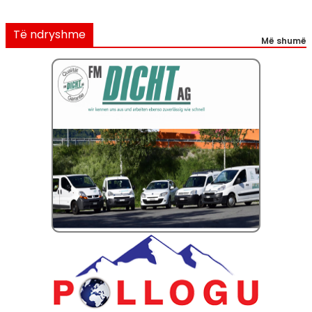
Të ndryshme
Më shumë