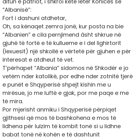
ditun e patriot, i shkroi këtë letër Konicës së
“Albanisë”:
Fort i dashuni atdhetar,
Oh, sa kënaqet zemra jonë, kur posta na bie
“Albanien” e cila pernjimend âsht shkrue në
gjuhë të fortë e të kullueme e i del lighirtorit
(lexuesit) një shkollë e vërtetë për gjuhen e për
interesat e atdheut të vet.
T’përhapet “Albania” sidomos në Shkodër e jo
vetëm nder katolikë, por edhe nder zotnitë tjerë
e punët e Shqyperisë shpejt kishin me u
mirësue, jo me luftë e gjak, por me paqe e me
të mira.
Por mjerisht anmiku i Shqyperisë përpiqet
gjithsesi që mos të bashkohena e mos të
lidhena për lulzim të kombit tonë si u lidhne
babat tonë në kohën e të dashtunit