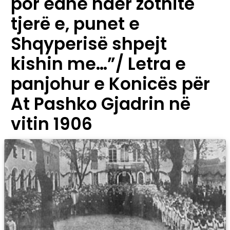
por edhe nder zotnitë
tjerë e, punet e
Shqyperisë shpejt
kishin me…”/ Letra e
panjohur e Konicës për
At Pashko Gjadrin në
vitin 1906