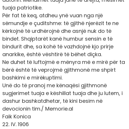
tuaja patriotike.
Për fat të keq, atdheu ynë vuan nga një
sëmundje e çuditshme: të gjithë njerëzit te ne
kërkojnë të urdhërojnë dhe asnjë nuk do të
bindet. Shqiptarët kanë humbur sensin e të
bindurit dhe, sa kohë të vazhdojnë kjo prirje
anarkike, është vështirë të bëhet diçka.
Ne duhet të luftojmë e mënyra më e mirë për ta
bërë është të veprojmë gjithmonë me shpirt
bashkimi e mirëkuptimi.
Unë do të pranoj me kënaqësi gjithmonë
sugjerimet tuaja e këshillat tuaja dhe ju lutem, i
dashur bashkatdhetar, të kini besim në
devocionin tim./ Memorie.al
Faik Konica
22. IV. 1906