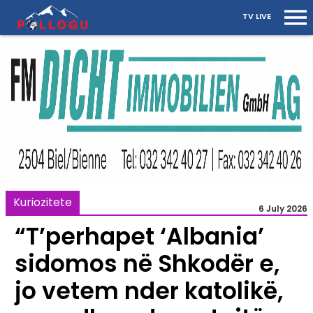
TV LIVE
Kuriozitete
6 July 2026
“T’perhapet ‘Albania’
sidomos në Shkodër e,
jo vetem nder katolikë,