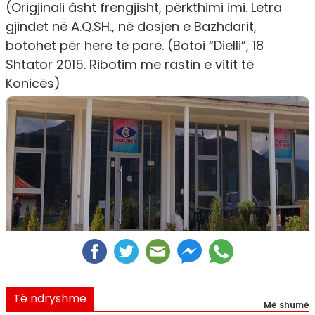
(Origjinali âsht frengjisht, përkthimi imi. Letra
gjindet në A.Q.SH., në dosjen e Bazhdarit,
botohet për herë të parë. (Botoi “Dielli”, 18
Shtator 2015. Ribotim me rastin e vitit të
Konicës)
Të ndryshme
Më shumë