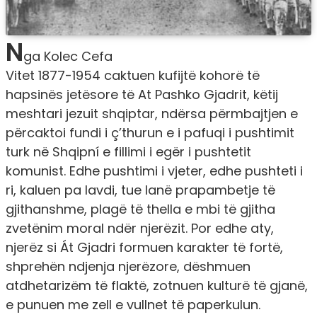
N
ga Kolec Cefa
Vitet 1877-1954 caktuen kufijtë kohorë të
hapsinës jetësore të At Pashko Gjadrit, këtij
meshtari jezuit shqiptar, ndërsa përmbajtjen e
përcaktoi fundi i ç’thurun e i pafuqi i pushtimit
turk në Shqipní e fillimi i egër i pushtetit
komunist. Edhe pushtimi i vjeter, edhe pushteti i
ri, kaluen pa lavdi, tue lanë prapambetje të
gjithanshme, plagë të thella e mbi të gjitha
zvetënim moral ndër njerëzit. Por edhe aty,
njerëz si Át Gjadri formuen karakter të fortë,
shprehën ndjenja njerëzore, dëshmuen
atdhetarizëm të flaktë, zotnuen kulturë të gjanë,
e punuen me zell e vullnet të paperkulun.