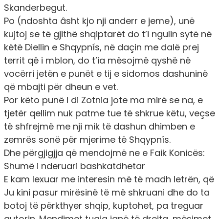
Skanderbegut.
Po (ndoshta âsht kjo nji anderr e jeme), unë
kujtoj se të gjithë shqiptarët do t’i ngulin sytë në
këtë Diellin e Shqypnís, në daçin me dalë prej
territ që i mblon, do t’ia mësojmë qyshë në
vocërri jetën e punët e tij e sidomos dashuninë
që mbajti për dheun e vet.
Por këto punë i di Zotnia jote ma mirë se na, e
tjetër qellim nuk patme tue të shkrue këtu, veçse
të shfrejmë me nji mik të dashun dhimben e
zemrës sonë për mjerime të Shqypnís.
Dhe përgjigjja që mendojmë ne e Faik Konicës:
Shumë i nderuari bashkatdhetar
E kam lexuar me interesin më të madh letrën, që
Ju kini pasur mirësinë të më shkruani dhe do ta
botoj të përkthyer shqip, kuptohet, pa treguar
autorin. Mendimet tuaja janë të drejta, mësimet