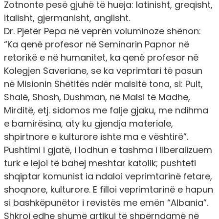
Zotnonte pesë gjuhë të hueja: latinisht, greqisht,
italisht, gjermanisht, anglisht.
Dr. Pjetër Pepa në veprën voluminoze shënon:
“Ka qenë profesor në Seminarin Papnor në
retorikë e në humanitet, ka qenë profesor në
Kolegjen Saveriane, se ka veprimtari të pasun
në Misionin Shëtitës ndër malsitë tona, si: Pult,
Shalë, Shosh, Dushman, në Malsi të Madhe,
Mirditë, etj. sidomos me falje gjaku, me ndihma
e bamirësina, aty ku gjendja materiale,
shpirtnore e kulturore ishte ma e vështirë”.
Pushtimi i gjatë, i lodhun e tashma i liberalizuem
turk e lejoi të bahej meshtar katolik; pushteti
shqiptar komunist ia ndaloi veprimtarinë fetare,
shoqnore, kulturore. E filloi veprimtarinë e hapun
si bashkëpunëtor i revistës me emën “Albania”.
Shkroi edhe shumë artikuj të shpërndamë në