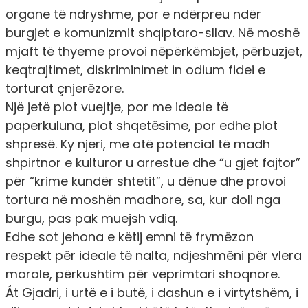
organe të ndryshme, por e ndërpreu ndër
burgjet e komunizmit shqiptaro-sllav. Në moshë
mjaft të thyeme provoi nëpërkëmbjet, përbuzjet,
keqtrajtimet, diskriminimet in odium fidei e
torturat çnjerëzore.
Një jetë plot vuejtje, por me ideale të
paperkuluna, plot shqetësime, por edhe plot
shpresë. Ky njeri, me atë potencial të madh
shpirtnor e kulturor u arrestue dhe “u gjet fajtor”
për “krime kundër shtetit”, u dënue dhe provoi
tortura në moshën madhore, sa, kur doli nga
burgu, pas pak muejsh vdiq.
Edhe sot jehona e këtij emni të frymëzon
respekt për ideale të nalta, ndjeshmëni për vlera
morale, përkushtim për veprimtari shoqnore.
Át Gjadri, i urtë e i butë, i dashun e i virtytshëm, i