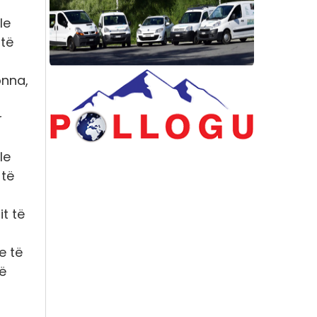
le
 të
onna,
r
le
 të
it të
e të
të