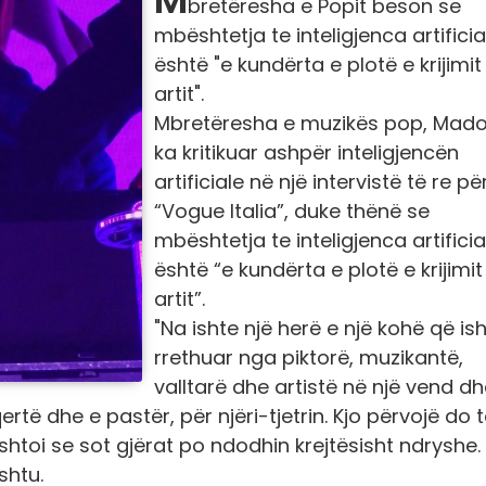
bretëresha e Popit beson se
mbështetja te inteligjenca artificia
është "e kundërta e plotë e krijimit
artit".
Mbretëresha e muzikës pop, Mad
ka kritikuar ashpër inteligjencën
artificiale në një intervistë të re pë
“Vogue Italia”, duke thënë se
mbështetja te inteligjenca artificia
është “e kundërta e plotë e krijimit
artit”.
"Na ishte një herë e një kohë që ish
rrethuar nga piktorë, muzikantë,
valltarë dhe artistë në një vend dh
ertë dhe e pastër, për njëri-tjetrin. Kjo përvojë do 
toi se sot gjërat po ndodhin krejtësisht ndryshe.
shtu.