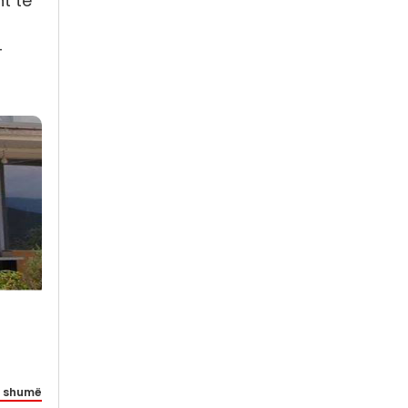
t të
-
 shumë