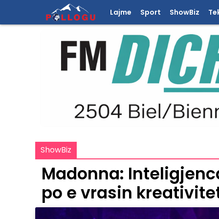
Lajme
Sport
ShowBiz
Te
ShowBiz
Madonna: Inteligjenca
po e vrasin kreativite