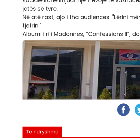
sociale kanë krijuar një 'nevojë të vazhd
jetës së tyre.
Në atë rast, ajo i tha audiencës: "Lërini m
tjetrin."
Albumi i ri i Madonnës, “Confessions II”, do
Të ndryshme