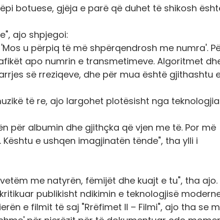
tëpi botuese, gjëja e parë që duhet të shikosh ësht
e", ajo shpjegoi:
: 'Mos u përpiq të më shpërqendrosh me numra'. Pë
grafikët apo numrin e transmetimeve. Algoritmet dh
marrjes së rreziqeve, dhe për mua është gjithashtu 
zikë të re, ajo largohet plotësisht nga teknologji
ën për albumin dhe gjithçka që vjen me të. Por më
 Kështu e ushqen imagjinatën tënde", tha ylli i
 vetëm me natyrën, fëmijët dhe kuajt e tu", tha ajo.
itikuar publikisht ndikimin e teknologjisë moderne
rën e filmit të saj "Rrëfimet II – Filmi", ajo tha se 