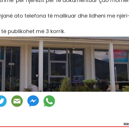
ueshme' për njerëzit për të dokumentuar çdo momen
ënjanë ato telefona të mallkuar dhe lidheni me njëri
 të publikohet më 3 korrik.
Më