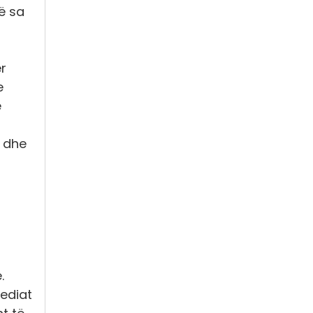
ë sa
r
e
e
a dhe
.
mediat