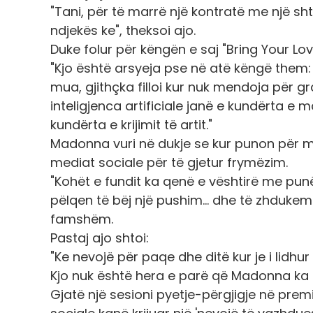
"Tani, për të marrë një kontratë me një sh
ndjekës ke", theksoi ajo.
Duke folur për këngën e saj "Bring Your Lov
"Kjo është arsyeja pse në atë këngë them
mua, gjithçka filloi kur nuk mendoja për 
inteligjenca artificiale janë e kundërta e 
kundërta e krijimit të artit."
Madonna vuri në dukje se kur punon për mu
mediat sociale për të gjetur frymëzim.
"Kohët e fundit ka qenë e vështirë me pun
pëlqen të bëj një pushim... dhe të zhdukem.
famshëm.
Pastaj ajo shtoi:
"Ke nevojë për paqe dhe ditë kur je i lidhur
Kjo nuk është hera e parë që Madonna ka kr
Gjatë një sesioni pyetje-përgjigje në premie