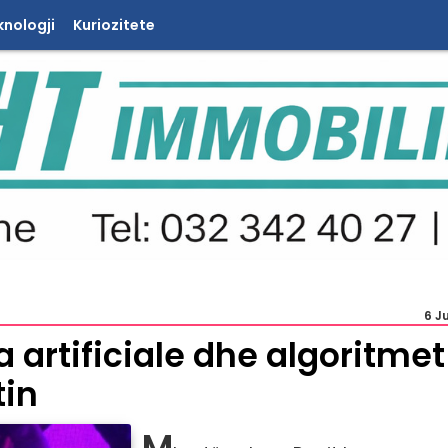
knologji
Kuriozitete
6 J
 artificiale dhe algoritmet
tin
M