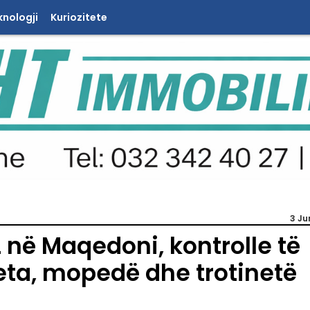
knologji
Kuriozitete
3 Ju
 në Maqedoni, kontrolle të
eta, mopedë dhe trotinetë