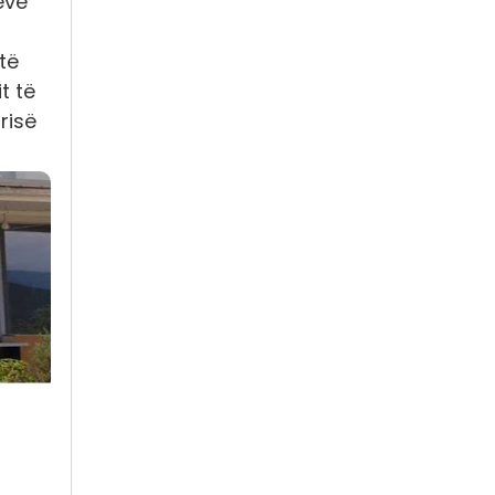
eve
të
t të
risë