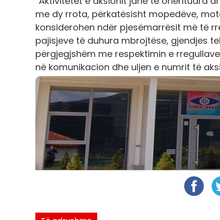
“Aktivitetet e aksionit janë të orientuara 
me dy rrota, përkatësisht mopedëve, motoçi
konsiderohen ndër pjesëmarrësit më të rre
pajisjeve të duhura mbrojtëse, gjendjes tek
përgjegjshëm me respektimin e rregullave d
në komunikacion dhe uljen e numrit të aks