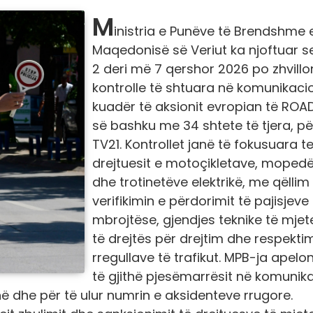
M
inistria e Punëve të Brendshme 
Maqedonisë së Veriut ka njoftuar s
2 deri më 7 qershor 2026 po zhvillo
kontrolle të shtuara në komunikaci
kuadër të aksionit evropian të ROA
së bashku me 34 shtete të tjera, për
TV21. Kontrollet janë të fokusuara t
drejtuesit e motoçikletave, moped
dhe trotinetëve elektrikë, me qëllim
verifikimin e përdorimit të pajisjeve
mbrojtëse, gjendjes teknike të mjet
të drejtës për drejtim dhe respektim
rregullave të trafikut. MPB-ja apelo
të gjithë pjesëmarrësit në komunik
rinë dhe për të ulur numrin e aksidenteve rrugore.