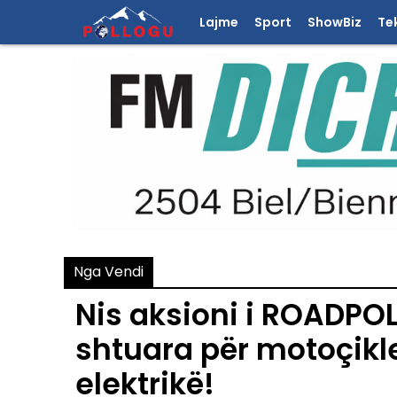
Lajme
Sport
ShowBiz
Te
Nga Vendi
Nis aksioni i ROADPOL
shtuara për motoçikl
elektrikë!