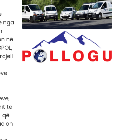
e
e nga
n
on në
DPOL,
cjell
e
ëve
eve,
it të
n që
acion