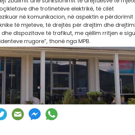
drejt zbulimit dhe sanksionimit të drejtuesve të mjet
kletave dhe trotinetëve elektrikë, të cilët
zikuar në komunikacion, në aspektin e përdorimit 
nike të mjeteve, të drejtës për drejtim dhe drejtimi
he dispozitave të trafikut, me qëllim rritjen e sigu
identeve rrugore”, thonë nga MPB.