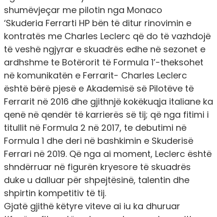
shumëvjeçar me pilotin nga Monaco
‘Skuderia Ferrarti HP bën të ditur rinovimin e
kontratës me Charles Leclerc që do të vazhdojë
të veshë ngjyrar e skuadrës edhe në sezonet e
ardhshme te Botërorit të Formula 1’
-theksohet
në komunikatën e Ferrarit-
Charles Leclerc
është bërë pjesë e Akademisë së Pilotëve të
Ferrarit në 2016 dhe gjithnjë kokëkuqja italiane ka
qenë në qendër të karrierës së tij; që nga fitimi i
titullit në Formula 2 në 2017, te debutimi në
Formula 1 dhe deri në bashkimin e Skuderisë
Ferrari në 2019. Që nga ai moment, Leclerc është
shndërruar në figurën kryesore të skuadrës
duke u dalluar për shpejtësinë, talentin dhe
shpirtin kompetitiv të tij.
Gjatë gjithë këtyre viteve ai iu ka dhuruar