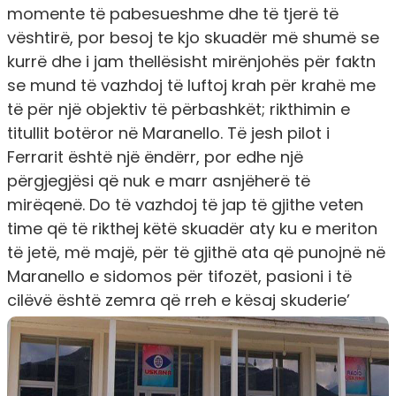
momente të pabesueshme dhe të tjerë të
vështirë, por besoj te kjo skuadër më shumë se
kurrë dhe i jam thellësisht mirënjohës për faktn
se mund të vazhdoj të luftoj krah për krahë me
të për një objektiv të përbashkët; rikthimin e
titullit botëror në Maranello. Të jesh pilot i
Ferrarit është një ëndërr, por edhe një
përgjegjësi që nuk e marr asnjëherë të
mirëqenë. Do të vazhdoj të jap të gjithe veten
time që të rikthej këtë skuadër aty ku e meriton
të jetë, më majë, për të gjithë ata që punojnë në
Maranello e sidomos për tifozët, pasioni i të
cilëvë është zemra që rreh e kësaj skuderie’