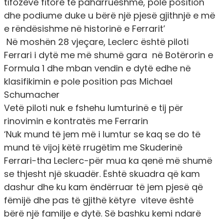
tifozëve fitore të paharrueshme, pole position
dhe podiume duke u bërë një pjesë gjithnjë e më
e rëndësishme në historinë e Ferrarit’
Në moshën 28 vjeçare, Leclerc është piloti
Ferrari i dytë me më shumë gara në Botërorin e
Formula 1 dhe mban vendin e dytë edhe në
klasifikimin e pole position pas Michael
Schumacher
Vetë piloti nuk e fshehu lumturinë e tij për
rinovimin e kontratës me Ferrarin
‘Nuk mund të jem më i lumtur se kaq se do të
mund të vijoj këtë rrugëtim me Skuderinë
Ferrari
-tha Leclerc-
për mua ka qenë më shumë
se thjesht një skuadër. Është skuadra që kam
dashur dhe ku kam ëndërruar të jem pjesë që
fëmijë dhe pas të gjithë këtyre viteve është
bërë një familje e dytë. Së bashku kemi ndarë