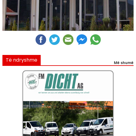
Të ndryshme
Më shumë