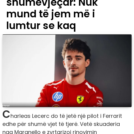
shumëvjeçar: Nuk
mund të jem më i
lumtur se kaq
C
harleas Lecerc do të jetë një pilot i Ferrarit
edhe për shumë vjet të tjerë. Vetë skuaderia
nga Maranello e zyrtarizoi rinovimin