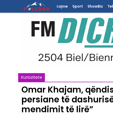
Lajme
Sport
ShowBiz
Te
Kuriozitete
Omar Khajam, qëndista
persiane të dashurisë 
mendimit të lirë”