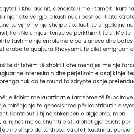
qyteti i Khurasanit, qëndistari më i tamëlt i kurtin
 njeh ato vargje, e kush nuk i pëshpërit ato strofa
d të vijnë në një shqipe t’kulluet, të tingëllojnë në
it, Fan Noli, mjeshtërisë së përkthimit të tij. Me të
i është tashmë një emblemë e persianëve dhe botës
iset arabe të quajtura Khayyami, të cilët emigruan 
esi të dritshëm të shpirtit dhe mendjes me një for
ilegjuar në interesimin dhe përjetimin e asaj kthjelltë
, prenga nuk do të mund ta zdrypte asnjë pretendu
r e lidhim me kuartinat e famshme të Rubairave,
ë mirënjohje të qenësishme për kontributin e vye
t. Kontributi i tij në shkencën e algjebrës, mori
 ai njihet më së shumti e studiohet gjerësisht për
që në shqip do të thotë: strofat, kuatrinat persian