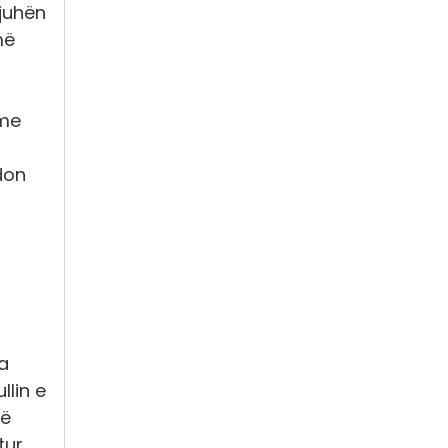
gjuhën
më
 me
don
a
llin e
në
tur