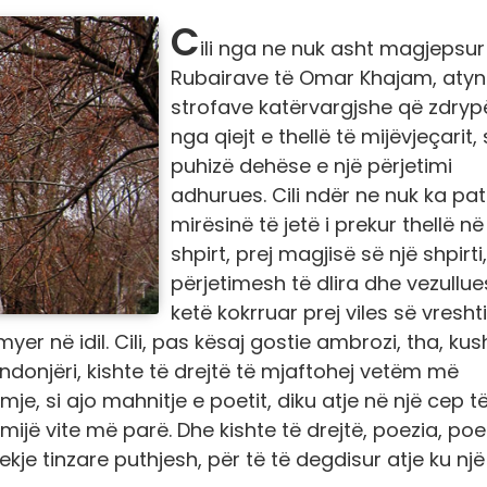
C
ili nga ne nuk asht magjepsur
Rubairave të Omar Khajam, aty
strofave katërvargjshe që zdryp
nga qiejt e thellë të mijëvjeçarit, 
puhizë dehëse e një përjetimi
adhurues. Cili ndër ne nuk ka pa
mirësinë të jetë i prekur thellë në
shpirt, prej magjisë së një shpirti,
përjetimesh të dlira dhe vezullue
ketë kokrruar prej viles së vreshti
yer në idil. Cili, pas kësaj gostie ambrozi, tha, kus
 ndonjëri, kishte të drejtë të mjaftohej vetëm më
je, si ajo mahnitje e poetit, diku atje në një cep t
ijë vite më parë. Dhe kishte të drejtë, poezia, poe
je tinzare puthjesh, për të të degdisur atje ku një