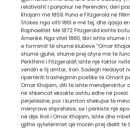
relativisht i panjohur në Perëndim, deri p
Khajam më 1859. Puna e Fitzgerald në fill
Stokes nga vitti 1861 e më tej, dhe qasja
Raphaelitët. Më 1872 Fitzgerald kishte botua
Amerikë. Nga vitet 1880, libri ishte shumë i
e formimit të shumë klubeve “Omar Khajam”
shumë gjuhë, shumë prej atyre më të fundit 
Përkthimi i Fitzgeraldit ishte një faktor nx
vendin e tij amtar, Iran. Sadegh Hedayat 
ripërtëriti trashëgimin poetike të Omarit p
Omar Khajam, diti të ishte mendjendritur dhe
në shkencat ekzakte ashtu edhe në poezi. A
përjetësinë, por i kumton shekujve të mëv
mënyrave shprehëse, se i përkiste një epo
në dije. Roli i Omar Khajam, ishte dhe mbe
gjithë qytetërimet që morën prej diellit të 