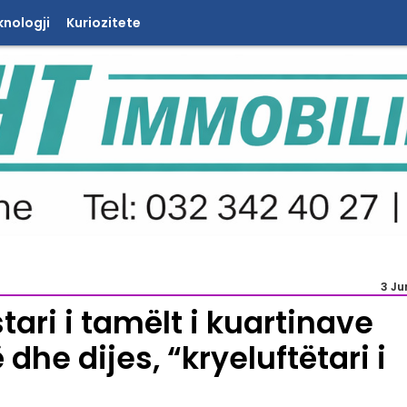
knologji
Kuriozitete
3 Ju
ri i tamëlt i kuartinave
dhe dijes, “kryeluftëtari i