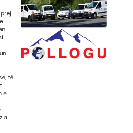
 prej
ne
ën
si
tun
se, të
t
h e
ë
zia