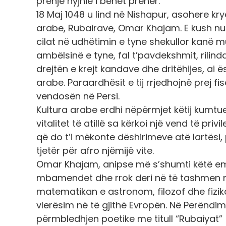
prehje hyjnie i bëhet prehër.
18 Maj 1048 u lind në Nishapur, asohere krye
arabe, Rubairave, Omar Khajam. E kush nuk i
cilat në udhëtimin e tyne shekullor kanë mun
ambëlsinë e tyne, fal t’pavdekshmit, rilindas
drejtën e krejt kandave dhe dritëhijes, a
arabe. Paraardhësit e tij rrjedhojnë prej f
vendosën në Persi.
Kultura arabe erdhi nëpërmjet këtij kumtu
vitalitet të atillë sa kërkoi një vend të priv
që do t’i mëkonte dëshirimeve atë lartësi
tjetër për afro njëmijë vite.
Omar Khajam, anipse më s’shumti këtë emë
mbamendet dhe rrok deri në të tashmen nj
matematikan e astronom, filozof dhe fizikan
vlerësim në të gjithë Evropën. Në Perëndim,
përmbledhjen poetike me titull “Rubaiyat” (