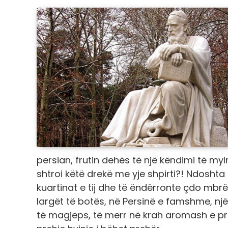
persian, frutin dehës të një këndimi të mylm
shtroi këtë drekë me yje shpirti?! Ndoshta
kuartinat e tij dhe të ëndërronte çdo mbrëm
largët të botës, në Persinë e famshme, njëm
të magjeps, të merr në krah aromash e prek