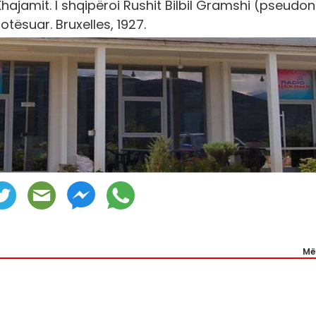
Khajamit. I shqipëroi Rushit Bilbil Gramshi (pseudon
otësuar. Bruxelles, 1927.
Më