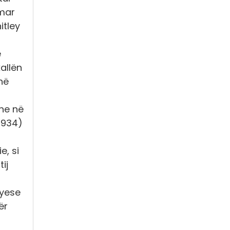
Omar
itley
ë
kallën
në
dhe në
1934)
e, si
ij
jyese
ër