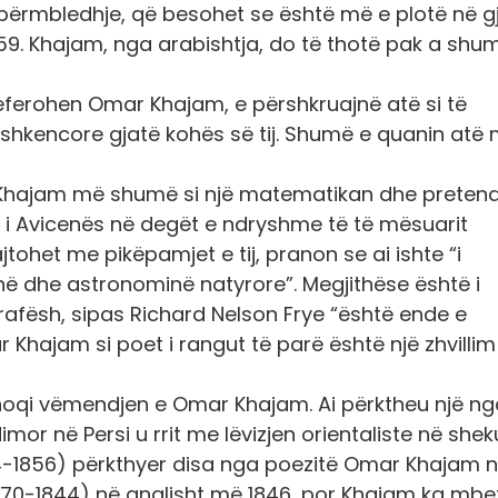
ë përmbledhje, që besohet se është më e plotë në 
859. Khajam, nga arabishtja, do të thotë pak a shu
eferohen Omar Khajam, e përshkruajnë atë si të
 shkencore gjatë kohës së tij. Shumë e quanin atë
r Khajam më shumë si një matematikan dhe preten
 i Avicenës në degët e ndryshme të të mësuarit
ajtohet me pikëpamjet e tij, pranon se ai ishte “i
në dhe astronominë natyrore”. Megjithëse është i
afësh, sipas Richard Nelson Frye “është ende e
Khajam si poet i rangut të parë është një zhvillim
rhoqi vëmendjen e Omar Khajam. Ai përktheu një ng
ndimor në Persi u rrit me lëvizjen orientaliste në sheku
4-1856) përkthyer disa nga poezitë Omar Khajam 
770-1844) në anglisht më 1846, por Khajam ka mbe