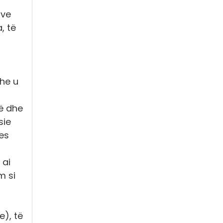
ave
, të
dhe u
cë dhe
sie
es
 ai
m si
e), të