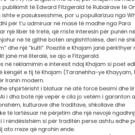
as publikimit të Edward Fitzgerald të Rubairave të 
im ishte e pasuksesshme, por u popullarizua nga Wh
 erdhi për t’u admiruar në masë të madhe nga Para
r një libër të tretë, që rriste interesin për punën n
 njohur në të gjithë botën anglishtfolëse, deri në sh
 dhe një “kulti”. Poezitë e Khajam janë përkthyer 
janë më literalë, se ajo e Fitzgerald.
itës në reklamimin e interesit ndaj Khajam si poet e
në këngët e tij të Khajam (Taranehha-ye Khayyam, 
ër Iranin modern.
 shpirtërisht i blatuar në atë forcë besimi dhe liri
i i dha botë një vepër e cila jo vetëm i garanton at
onshëm, kulturave dhe traditave, shkollave dhe
ke të lartësuar në përjetim dhe një nevojë ngadhn
ti i rëndësishëm si për traditën perse ashtu edhe p
tij ato rreze që ngrohin ende.