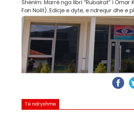
Shënim:
Marrë nga libri “Rubairat” i Omar 
Fan Nolit). Edicje e dyte, e ndrequr dhe e pl
Të ndryshme