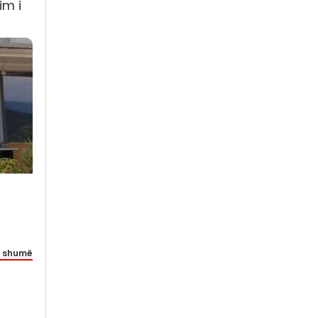
im i
 shumë