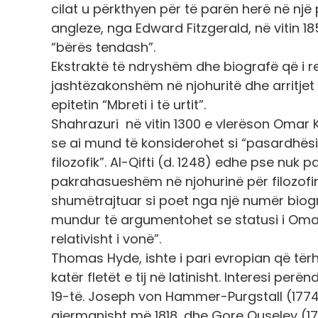
cilat u përkthyen për të parën herë në nj
angleze, nga Edward Fitzgerald, në vitin 1
“bërës tendash”.
Ekstraktë të ndryshëm dhe biografë që i r
jashtëzakonshëm në njohuritë dhe arritjet
epitetin “Mbreti i të urtit”.
Shahrazuri në vitin 1300 e vlerëson Oma
se ai mund të konsiderohet si “pasardhësi
filozofik”. Al-Qifti (d. 1248) edhe pse nuk p
pakrahasueshëm në njohurinë për filozofi
shumëtrajtuar si poet nga një numër biogr
mundur të argumentohet se statusi i Omar 
relativisht i vonë”.
Thomas Hyde, ishte i pari evropian që të
katër fletët e tij në latinisht. Interesi perë
19-të. Joseph von Hammer-Purgstall (177
gjermanisht më 1818, dhe Gore Ouseley (1