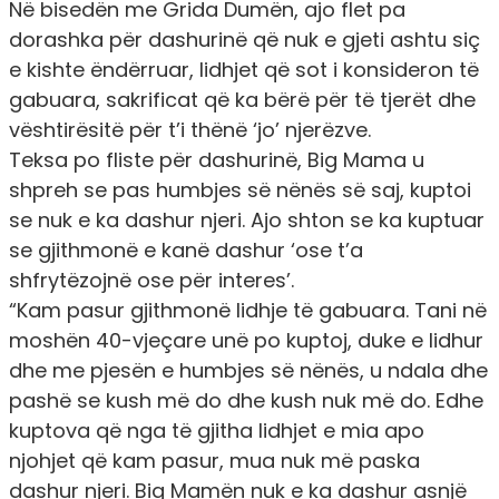
Në bisedën me Grida Dumën, ajo flet pa
dorashka për dashurinë që nuk e gjeti ashtu siç
e kishte ëndërruar, lidhjet që sot i konsideron të
gabuara, sakrificat që ka bërë për të tjerët dhe
vështirësitë për t’i thënë ‘jo’ njerëzve.
Teksa po fliste për dashurinë, Big Mama u
shpreh se pas humbjes së nënës së saj, kuptoi
se nuk e ka dashur njeri. Ajo shton se ka kuptuar
se gjithmonë e kanë dashur ‘ose t’a
shfrytëzojnë ose për interes’.
“Kam pasur gjithmonë lidhje të gabuara. Tani në
moshën 40-vjeçare unë po kuptoj, duke e lidhur
dhe me pjesën e humbjes së nënës, u ndala dhe
pashë se kush më do dhe kush nuk më do. Edhe
kuptova që nga të gjitha lidhjet e mia apo
njohjet që kam pasur, mua nuk më paska
dashur njeri. Big Mamën nuk e ka dashur asnjë