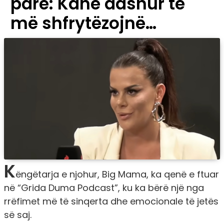
parë: Kanë dashur të
më shfrytëzojnë…
K
ëngëtarja e njohur, Big Mama, ka qenë e ftuar
në “Grida Duma Podcast”, ku ka bërë një nga
rrëfimet më të sinqerta dhe emocionale të jetës
së saj.