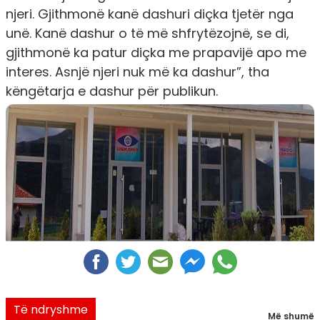
njeri. Gjithmonë kanë dashuri diçka tjetër nga
unë. Kanë dashur o të më shfrytëzojnë, se di,
gjithmonë ka patur diçka me prapavijë apo me
interes. Asnjë njeri nuk më ka dashur”, tha
këngëtarja e dashur për publikun.
Të ndryshme
Më shumë