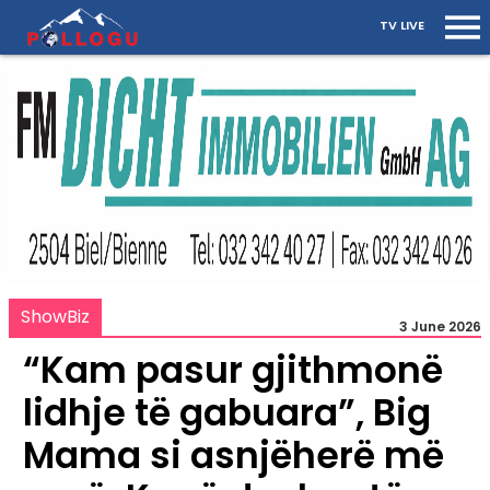
TV LIVE
ShowBiz
3 June 2026
“Kam pasur gjithmonë
lidhje të gabuara”, Big
Mama si asnjëherë më