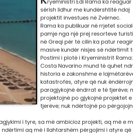
ryeministri Edi Rama ka reaguar
sërish lidhur me kundërshtitë ndaj
projektit investues në Zvërnec.
Rama ka publikuar në rrjetet socia
pamje nga një prej resorteve turist
në Greqi për të cilin ka patur reag
masive kundër nisjes së ndërtimit të 
Postimi i plotë i Kryeministrit Rama:
Costa Navarino mund të quhet nd
historia e zakonshme e lajmëtarëv
katastrofës, atyre që nuk ëndërroj
paragjykojnë ëndrrat e të tjerëve; 
projektojnë po gjykojnë projektet e
tjerëve; nuk ndërtojnë po përgojoj
jykimi i tyre, sa më ambicioz projekti, aq më e 
ndërtimi aq më i llahtarshëm përgojimi i atyre që