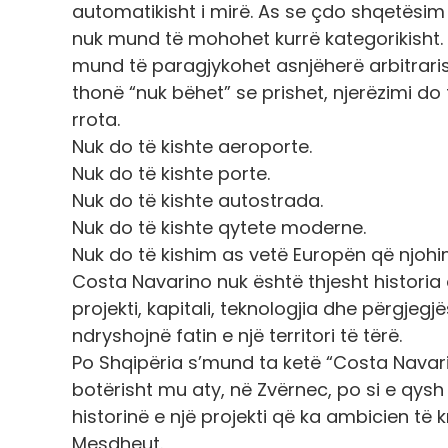
automatikisht i mirë. As se çdo shqetësim ë
nuk mund të mohohet kurrë kategorikisht. N
mund të paragjykohet asnjëherë arbitrarish
thonë “nuk bëhet” se prishet, njerëzimi do 
rrota.
Nuk do të kishte aeroporte.
Nuk do të kishte porte.
Nuk do të kishte autostrada.
Nuk do të kishte qytete moderne.
Nuk do të kishim as vetë Europën që njohi
Costa Navarino nuk është thjesht historia 
projekti, kapitali, teknologjia dhe përgje
ndryshojnë fatin e një territori të tërë.
Po Shqipëria s’mund ta ketë “Costa Navar
botërisht mu aty, në Zvërnec, po si e qysh 
historinë e një projekti që ka ambicien të 
Mesdheut.