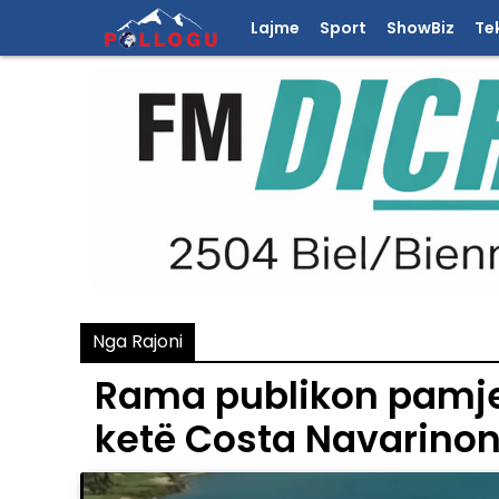
Lajme
Sport
ShowBiz
Te
Nga Rajoni
Rama publikon pamjet
ketë Costa Navarinon