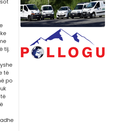
 sot
le
ike
ime
tij.
ryshe
e të
në po
nuk
 të
në
madhe