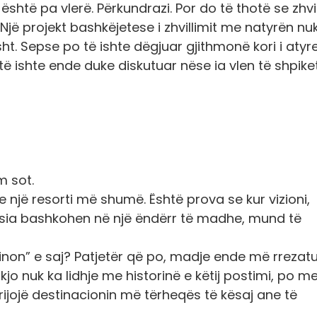
shtë pa vlerë. Përkundrazi. Por do të thotë se zhvil
jë projekt bashkëjetese i zhvillimit me natyrën nu
t. Sepse po të ishte dëgjuar gjithmonë kori i atyr
të ishte ende duke diskutuar nëse ia vlen të shpike
m sot.
e një resorti më shumë. Është prova se kur vizioni,
gjësia bashkohen në një ëndërr të madhe, mund të
inon” e saj? Patjetër që po, madje ende më rrezat
kjo nuk ka lidhje me historinë e këtij postimi, po m
krijojë destinacionin më tërheqës të kësaj ane të