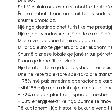
Dhe sot?
Sot Messinia nuk është simbol i katastrofë
Është simbol i transformimit të një ëndrre 
shumë ambicioz.
Një nga destinacionet turistike më prestigj
Një rajon i vendosur si një perlë e rrallë në
Mijëra vende pune të mirëpaguara.
Miliarda euro të gjeneruara për ekonominë
Shumë biznese lokale që janë rritur përret
Prona që kanë fituar vlerë.
Një territor i tërë që ka ndryshuar rrënjës
Dhe në këtë trajektore spektakolare trans
– 75% më pak emetime operacionale karbo
-Mbi 185 mijë metra kub ujë të ricikluar dh
– 72% më pak plastikë njëpërdorimëshe.
-100% energji elektrike nga burime të rin
Të kuptohemi! Kjo histori e bukur e vendit