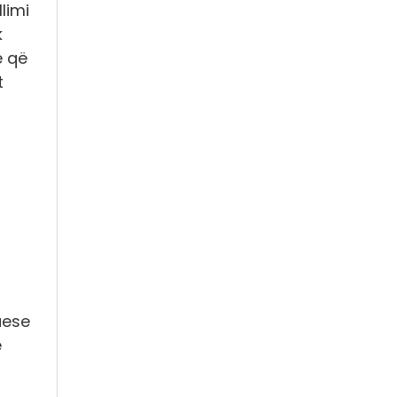
limi
k
e që
t
uese
e