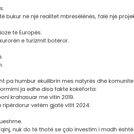
s.
të bukur në një realitet mbresëlënës, falë një projek
ioze të Europës.
 kurorën e turizmit botëror.
.
h.
isht pa humbur ekuilibrin mes natyrës dhe komunitet
formimi ja edhe disa fakte kokëforta:
ni krahasuar me vitin 2019.
e ripërdorur vetëm gjatë vitit 2024.
ovueshme.
 fqinj, nuk do të thotë se çdo investim i madh është