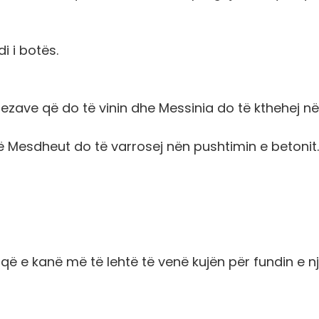
i i botës.
 brezave që do të vinin dhe Messinia do të kthehej në
ë Mesdheut do të varrosej nën pushtimin e betonit.
 që e kanë më të lehtë të venë kujën për fundin e n