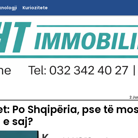
knologji
Kuriozitete
2 Ju
: Po Shqipëria, pse të mo
 e saj?
K