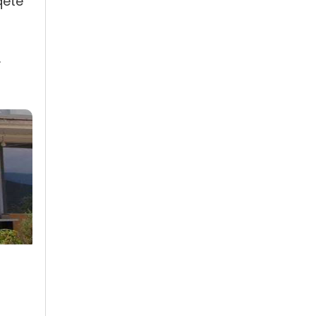
qetë
.