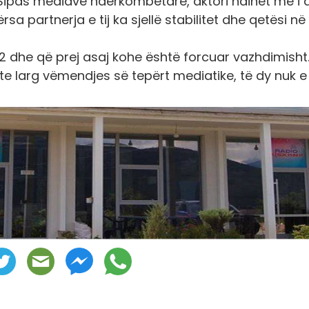
. Sipas mediave ndërkombëtare, aktori ndihet më i 
a partnerja e tij ka sjellë stabilitet dhe qetësi në
022 dhe që prej asaj kohe është forcuar vazhdimisht
te larg vëmendjes së tepërt mediatike, të dy nuk e