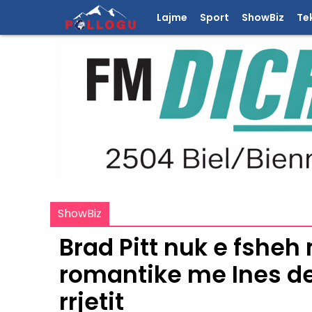
Lajme
Sport
ShowBiz
Te
ShowBiz
Brad Pitt nuk e fshe
romantike me Ines de
rrjetit