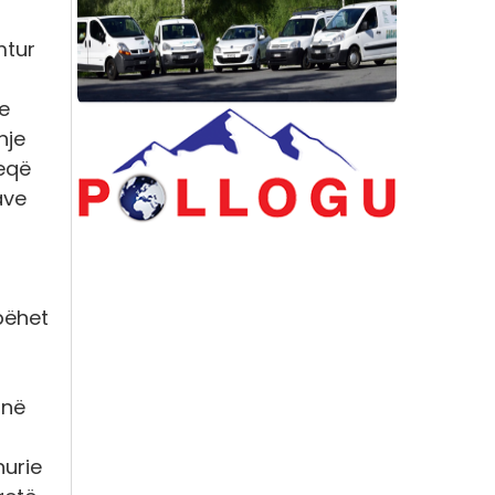
mtur
de
hje
heqë
ave
bëhet
jnë
hurie