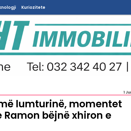
knologji
Kuriozitete
1 J
h më lumturinë, momentet
 Ramon bëjnë xhiron e