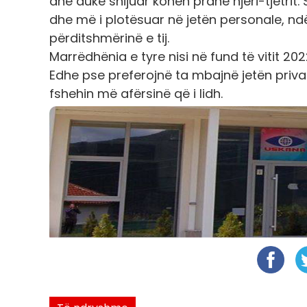
dhe duke shijuar kohën pranë njëri-tjetrit
dhe më i plotësuar në jetën personale, ndërs
përditshmërinë e tij.
Marrëdhënia e tyre nisi në fund të vitit 2
Edhe pse preferojnë ta mbajnë jetën priva
fshehin më afërsinë që i lidh.