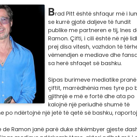
B
rad Pitt është shfaqur më i lu
se kurrë gjatë daljeve të fundit
publike me partneren e tij, Ines 
Ramon. Çifti, i cili është në një lid
prej disa vitesh, vazhdon të tër
vëmendjen e mediave dhe fans
sa herë shfaqet së bashku.
Sipas burimeve mediatike pranë
çiftit, marrëdhënia mes tyre po 
gjithnjë e më e fortë dhe ata po
kalojnë një periudhë shumë të
e po ndërtojnë një jetë të qetë së bashku, raporto
 dhe de Ramon janë parë duke shkëmbyer gjeste das