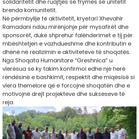
solidaritetit dhe ruajtjes së frymës së unitetit
brenda komunitetit.
Në përmbyllje të aktivitetit, kryetari Xhevahir
Ramadani ndau mirënjohje për mysafirët dhe
sponsorët, duke shprehur falënderimet e tij për
mbështetjen e vazhdueshme dhe kontributin e
dhënë në realizimin e aktiviteteve të shoqatës.
Nga Shoqata Humanitare “Greshnica” u
vlerësua se ky takim konfirmoi edhe një herë
rëndësinë e bashkimit, respektit dhe miqësisë si
vlera themelore që e forcojnë shoqatën dhe e
motivojnë drejt projekteve dhe sukseseve të
reja.