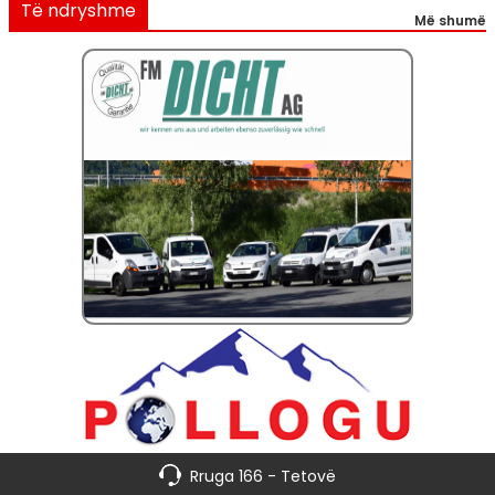
Të ndryshme
Më shumë
Rruga 166 - Tetovë