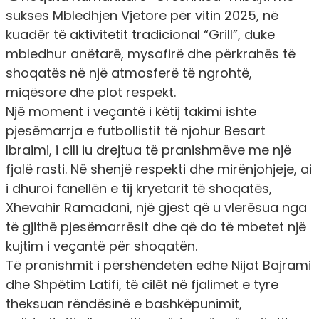
sukses Mbledhjen Vjetore për vitin 2025, në
kuadër të aktivitetit tradicional “Grill”, duke
mbledhur anëtarë, mysafirë dhe përkrahës të
shoqatës në një atmosferë të ngrohtë,
miqësore dhe plot respekt.
Një moment i veçantë i këtij takimi ishte
pjesëmarrja e futbollistit të njohur Besart
Ibraimi, i cili iu drejtua të pranishmëve me një
fjalë rasti. Në shenjë respekti dhe mirënjohjeje, ai
i dhuroi fanellën e tij kryetarit të shoqatës,
Xhevahir Ramadani, një gjest që u vlerësua nga
të gjithë pjesëmarrësit dhe që do të mbetet një
kujtim i veçantë për shoqatën.
Të pranishmit i përshëndetën edhe Nijat Bajrami
dhe Shpëtim Latifi, të cilët në fjalimet e tyre
theksuan rëndësinë e bashkëpunimit,