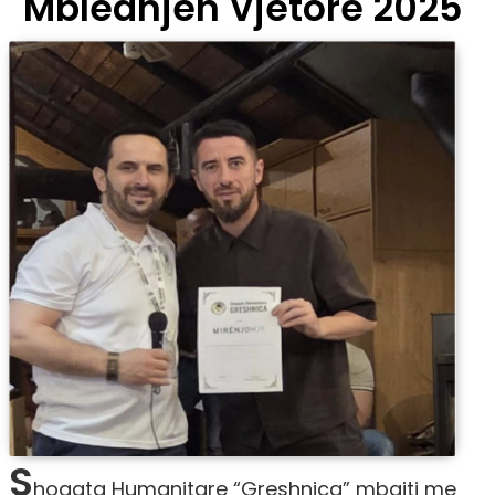
Mbledhjen Vjetore 2025
S
hoqata Humanitare “Greshnica” mbajti me