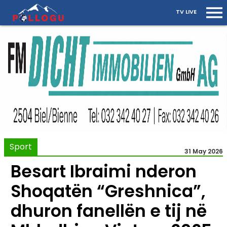
TV LIVE
Sport
31 May 2026
Besart Ibraimi nderon
Shoqatën “Greshnica”,
dhuron fanellën e tij në