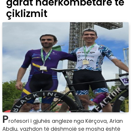
garat ndërkombëtare të
çiklizmit
P
rofesori i gjuhës angleze nga Kërçova, Arian
Abdiu, vazhdon të dëshmojë se mosha është