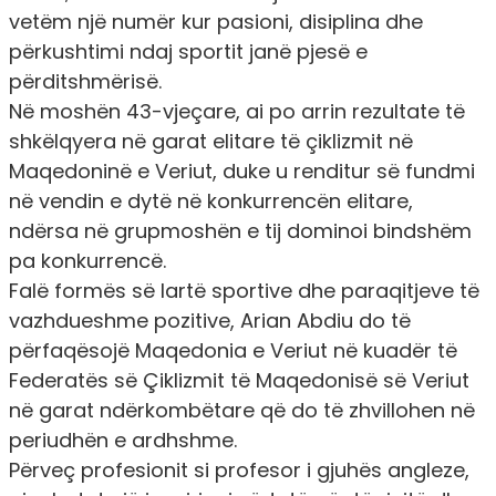
vetëm një numër kur pasioni, disiplina dhe
përkushtimi ndaj sportit janë pjesë e
përditshmërisë.
Në moshën 43-vjeçare, ai po arrin rezultate të
shkëlqyera në garat elitare të çiklizmit në
Maqedoninë e Veriut, duke u renditur së fundmi
në vendin e dytë në konkurrencën elitare,
ndërsa në grupmoshën e tij dominoi bindshëm
pa konkurrencë.
Falë formës së lartë sportive dhe paraqitjeve të
vazhdueshme pozitive, Arian Abdiu do të
përfaqësojë Maqedonia e Veriut në kuadër të
Federatës së Çiklizmit të Maqedonisë së Veriut
në garat ndërkombëtare që do të zhvillohen në
periudhën e ardhshme.
Përveç profesionit si profesor i gjuhës angleze,