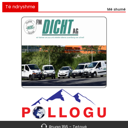
Të ndryshme
Më shumë
Rruga 166 - Tetovë