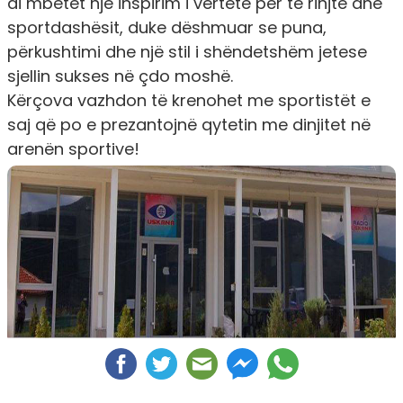
ai mbetet një inspirim i vërtetë për të rinjtë dhe
sportdashësit, duke dëshmuar se puna,
përkushtimi dhe një stil i shëndetshëm jetese
sjellin sukses në çdo moshë.
Kërçova vazhdon të krenohet me sportistët e
saj që po e prezantojnë qytetin me dinjitet në
arenën sportive!