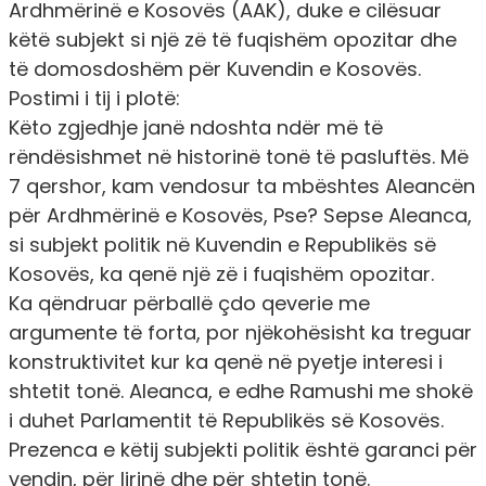
Ardhmërinë e Kosovës (AAK), duke e cilësuar
këtë subjekt si një zë të fuqishëm opozitar dhe
të domosdoshëm për Kuvendin e Kosovës.
Postimi i tij i plotë:
Këto zgjedhje janë ndoshta ndër më të
rëndësishmet në historinë tonë të pasluftës. Më
7 qershor, kam vendosur ta mbështes Aleancën
për Ardhmërinë e Kosovës, Pse? Sepse Aleanca,
si subjekt politik në Kuvendin e Republikës së
Kosovës, ka qenë një zë i fuqishëm opozitar.
Ka qëndruar përballë çdo qeverie me
argumente të forta, por njëkohësisht ka treguar
konstruktivitet kur ka qenë në pyetje interesi i
shtetit tonë. Aleanca, e edhe Ramushi me shokë
i duhet Parlamentit të Republikës së Kosovës.
Prezenca e këtij subjekti politik është garanci për
vendin, për lirinë dhe për shtetin tonë.