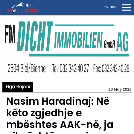
TV LIVE
Nga Rajoni
20 May 2026
Nasim Haradinaj: Në
këto zgjedhje e
mbështes AAK-në, ja