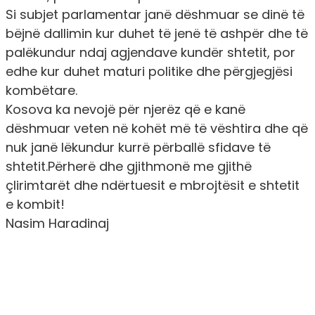
Si subjet parlamentar janë dëshmuar se dinë të
bëjnë dallimin kur duhet të jenë të ashpër dhe të
palëkundur ndaj agjendave kundër shtetit, por
edhe kur duhet maturi politike dhe përgjegjësi
kombëtare.
Kosova ka nevojë për njerëz që e kanë
dëshmuar veten në kohët më të vështira dhe që
nuk janë lëkundur kurrë përballë sfidave të
shtetit.Përherë dhe gjithmonë me gjithë
çlirimtarët dhe ndërtuesit e mbrojtësit e shtetit
e kombit!
Nasim Haradinaj