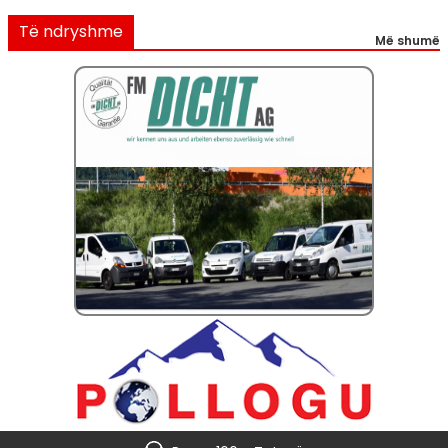
Të ndryshme
Më shumë