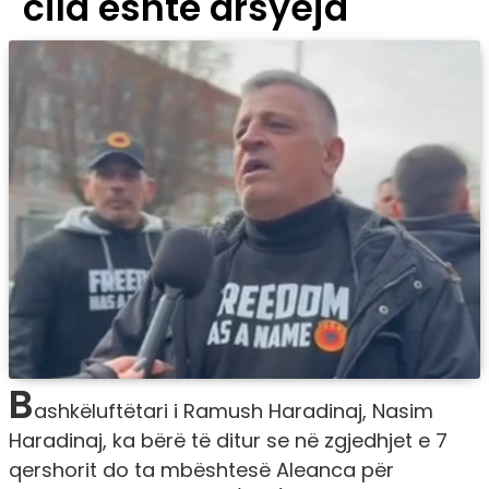
cila është arsyeja
B
ashkëluftëtari i Ramush Haradinaj, Nasim
Haradinaj, ka bërë të ditur se në zgjedhjet e 7
qershorit do ta mbështesë Aleanca për