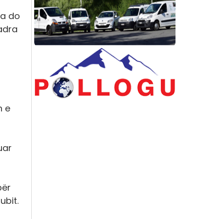
ila do
adra
n e
uar
për
ubit.