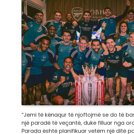
“Jemi të kënaqur të njoftojmë se do të b
një paradë të veçantë, duke filluar nga ora 
Parada është planifikuar vetëm një ditë pa