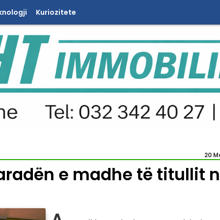
knologji
Kuriozitete
20 M
radën e madhe të titullit 
A