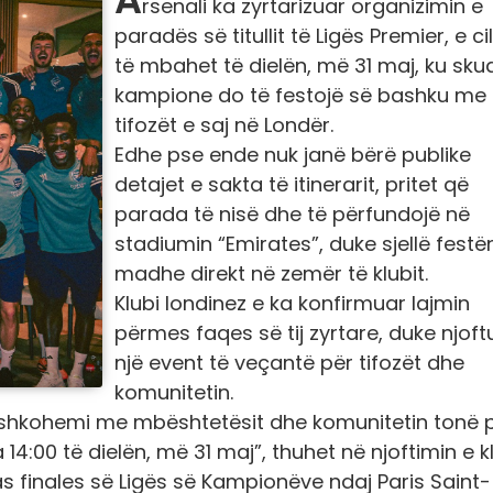
rsenali ka zyrtarizuar organizimin e
paradës së titullit të Ligës Premier, e c
të mbahet të dielën, më 31 maj, ku sku
kampione do të festojë së bashku me
tifozët e saj në Londër.
Edhe pse ende nuk janë bërë publike
detajet e sakta të itinerarit, pritet që
parada të nisë dhe të përfundojë në
stadiumin “Emirates”, duke sjellë festë
madhe direkt në zemër të klubit.
Klubi londinez e ka konfirmuar lajmin
përmes faqes së tij zyrtare, duke njoft
një event të veçantë për tifozët dhe
komunitetin.
ashkohemi me mbështetësit dhe komunitetin tonë 
14:00 të dielën, më 31 maj”, thuhet në njoftimin e kl
s finales së Ligës së Kampionëve ndaj Paris Saint-