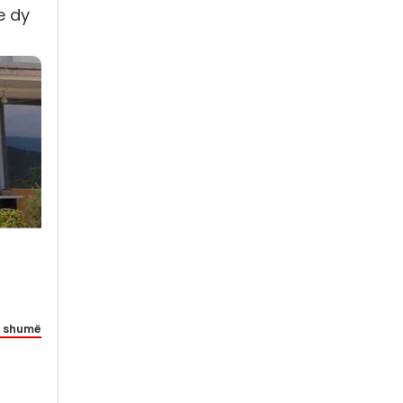
e dy
 shumë