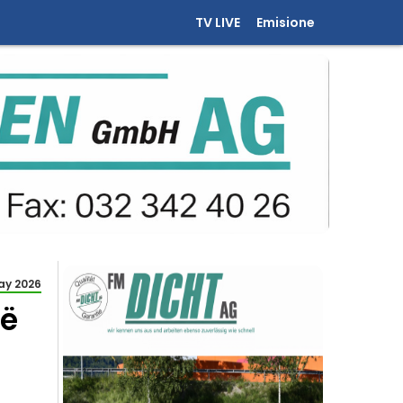
TV LIVE
Emisione
ay 2026
në