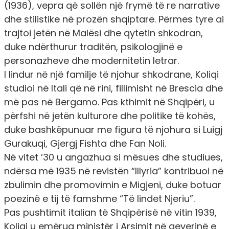
(1936), vepra që sollën një frymë të re narrative
dhe stilistike në prozën shqiptare. Përmes tyre ai
trajtoi jetën në Malësi dhe qytetin shkodran,
duke ndërthurur traditën, psikologjinë e
personazheve dhe modernitetin letrar.
I lindur në një familje të njohur shkodrane, Koliqi
studioi në Itali që në rini, fillimisht në Brescia dhe
më pas në Bergamo. Pas kthimit në Shqipëri, u
përfshi në jetën kulturore dhe politike të kohës,
duke bashkëpunuar me figura të njohura si Luigj
Gurakuqi, Gjergj Fishta dhe Fan Noli.
Në vitet ’30 u angazhua si mësues dhe studiues,
ndërsa më 1935 në revistën “Illyria” kontribuoi në
zbulimin dhe promovimin e Migjeni, duke botuar
poezinë e tij të famshme “Të lindet Njeriu”.
Pas pushtimit italian të Shqipërisë në vitin 1939,
Koliqi u emërua ministër i Arsimit në qeverinë e