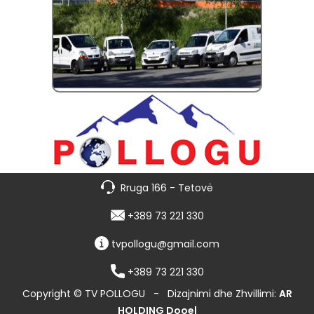
Rruga 166 - Tetovë
+389 73 221 330
tvpollogu@gmail.com
+389 73 221 330
Copyright © TV POLLOGU
-
Dizajnimi dhe Zhvillimi:
AR
HOLDING Dooel