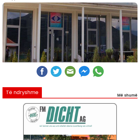
Të ndryshme
Më shumë