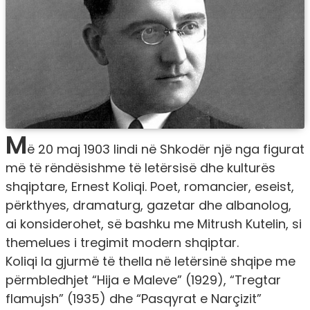
M
ë 20 maj 1903 lindi në Shkodër një nga figurat
më të rëndësishme të letërsisë dhe kulturës
shqiptare, Ernest Koliqi. Poet, romancier, eseist,
përkthyes, dramaturg, gazetar dhe albanolog,
ai konsiderohet, së bashku me Mitrush Kutelin, si
themelues i tregimit modern shqiptar.
Koliqi la gjurmë të thella në letërsinë shqipe me
përmbledhjet “Hija e Maleve” (1929), “Tregtar
flamujsh” (1935) dhe “Pasqyrat e Narçizit”