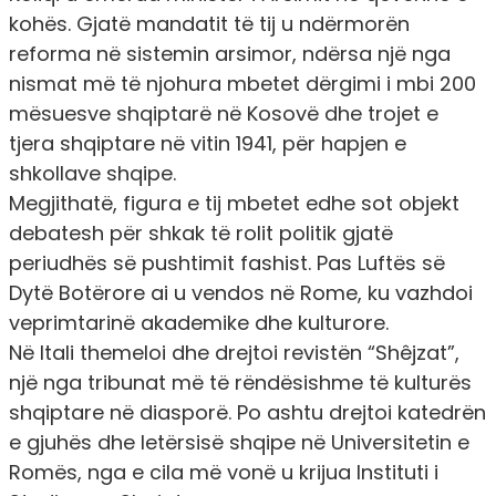
kohës. Gjatë mandatit të tij u ndërmorën
reforma në sistemin arsimor, ndërsa një nga
nismat më të njohura mbetet dërgimi i mbi 200
mësuesve shqiptarë në Kosovë dhe trojet e
tjera shqiptare në vitin 1941, për hapjen e
shkollave shqipe.
Megjithatë, figura e tij mbetet edhe sot objekt
debatesh për shkak të rolit politik gjatë
periudhës së pushtimit fashist. Pas Luftës së
Dytë Botërore ai u vendos në Rome, ku vazhdoi
veprimtarinë akademike dhe kulturore.
Në Itali themeloi dhe drejtoi revistën “Shêjzat”,
një nga tribunat më të rëndësishme të kulturës
shqiptare në diasporë. Po ashtu drejtoi katedrën
e gjuhës dhe letërsisë shqipe në Universitetin e
Romës, nga e cila më vonë u krijua Instituti i