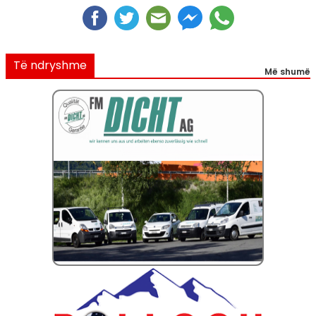
Të ndryshme
Më shumë