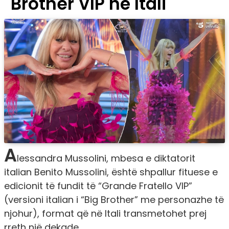
Brother VIP në Itali
A
lessandra Mussolini, mbesa e diktatorit
italian Benito Mussolini, është shpallur fituese e
edicionit të fundit të “Grande Fratello VIP”
(versioni italian i “Big Brother” me personazhe të
njohur), format që në Itali transmetohet prej
rreth një dekade.