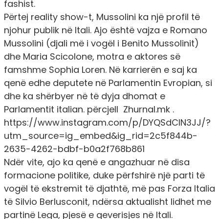
fashist.
Përtej reality show-t, Mussolini ka një profil të
njohur publik në Itali. Ajo është vajza e Romano
Mussolini (djali më i vogël i Benito Mussolinit)
dhe Maria Scicolone, motra e aktores së
famshme Sophia Loren. Në karrierën e saj ka
qenë edhe deputete në Parlamentin Evropian, si
dhe ka shërbyer në të dyja dhomat e
Parlamentit italian. përcjell Zhurnal.mk .
https://www.instagram.com/p/DYQSdCIN3JJ/?
utm_source=ig_embed&ig_rid=2c5f844b-
2635-4262-bdbf-b0a2f768b861
Ndër vite, ajo ka qenë e angazhuar në disa
formacione politike, duke përfshirë një parti të
vogël të ekstremit të djathtë, më pas Forza Italia
të Silvio Berlusconit, ndërsa aktualisht lidhet me
partinë Lega, pjesë e qeverisjes në Itali.