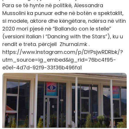
Para se të hynte në politikë, Alessandra
Mussolini ka punuar edhe në botën e spektaklit,
si modele, aktore dhe këngëtare, ndërsa në vitin
2020 mori pjesë në “Ballando con le stelle”
(versioni italian i “Dancing with the Stars”), ku u
rendit e treta. përcjell Zhurnal.mk .
https://www.instagram.com/p/DYPsjwRDRbk/?
utm_source=ig_embed&ig_rid=76bc4f95-
e0e1-4d7d-92f9-33f36b496fa1