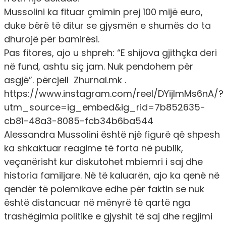
Mussolini ka fituar çmimin prej 100 mijë euro,
duke bërë të ditur se gjysmën e shumës do ta
dhurojë për bamirësi.
Pas fitores, ajo u shpreh: “E shijova gjithçka deri
në fund, ashtu siç jam. Nuk pendohem për
asgjë”. përcjell Zhurnal.mk .
https://www.instagram.com/reel/DYijlmMs6nA/?
utm_source=ig_embed&ig_rid=7b852635-
cb81-48a3-8085-fcb34b6ba544
Alessandra Mussolini është një figurë që shpesh
ka shkaktuar reagime të forta në publik,
veçanërisht kur diskutohet mbiemri i saj dhe
historia familjare. Në të kaluarën, ajo ka qenë në
qendër të polemikave edhe për faktin se nuk
është distancuar në mënyrë të qartë nga
trashëgimia politike e gjyshit të saj dhe regjimi