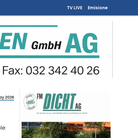
TV LIVE
Emisione
ay 2026
t
le