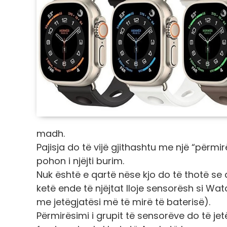
madh.
Pajisja do të vijë gjithashtu me një “përm
pohon i njëjti burim.
Nuk është e qartë nëse kjo do të thotë se 
ketë ende të njëjtat lloje sensorësh si W
me jetëgjatësi më të mirë të baterisë).
Përmirësimi i grupit të sensorëve do të je