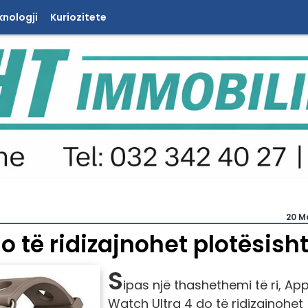
knologji
Kuriozitete
20 M
o të ridizajnohet plotësish
S
ipas një thashethemi të ri, App
Watch Ultra 4 do të ridizajnohet