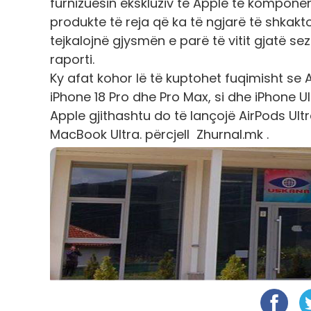
furnizuesin ekskluziv të Apple të kompone
produkte të reja që ka të ngjarë të shkakt
tejkalojnë gjysmën e parë të vitit gjatë se
raporti.
Ky afat kohor lë të kuptohet fuqimisht se
iPhone 18 Pro dhe Pro Max, si dhe iPhone Ul
Apple gjithashtu do të lançojë AirPods Ul
MacBook Ultra. përcjell Zhurnal.mk .