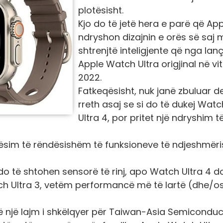
plotësisht.
Kjo do të jetë hera e parë që Ap
ndryshon dizajnin e orës së saj 
shtrenjtë inteligjente që nga lanç
Apple Watch Ultra origjinal në vit
2022.
Fatkeqësisht, nuk janë zbuluar d
rreth asaj se si do të dukej Watc
Ultra 4, por pritet një ndryshim t
irësim të rëndësishëm të funksioneve të ndjeshmëri
do të shtohen sensorë të rinj, apo Watch Ultra 4 d
atch Ultra 3, vetëm performancë më të lartë (dhe/o
të një lajm i shkëlqyer për Taiwan-Asia Semiconduc