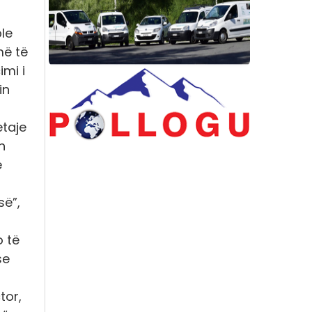
ple
më të
imi i
in
etaje
h
ë
së”,
o të
se
tor,