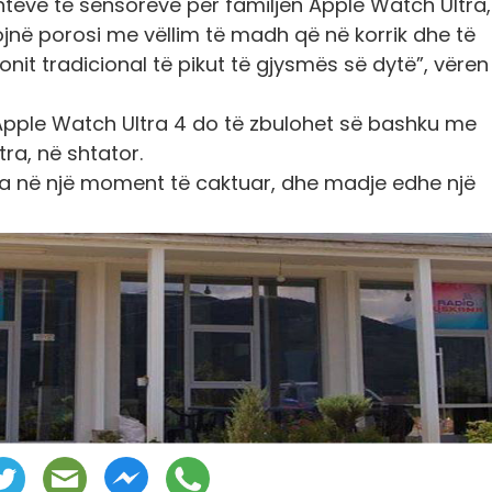
ntëve të sensorëve për familjen Apple Watch Ultra
ojnë porosi me vëllim të madh që në korrik dhe të
zonit tradicional të pikut të gjysmës së dytë”, vëren
 Apple Watch Ultra 4 do të zbulohet së bashku me
tra, në shtator.
tra në një moment të caktuar, dhe madje edhe një