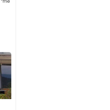
, “me