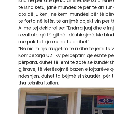
shumë për atë që ka dhënë. Më ka dhënë d
të isha këtu, janë mundësitë për të arritur
ato që ju keni, ne kemi mundësi për të b
të forta në letër, të arrijmë objektivin për 
Ai me tej deklaroi se; “
Ëndrra juaj dhe e imj
rezultate që të gjithë i dëshirojmë. Me bi
me pak fat kjo mund të arrihet”.
“Ne nisim një rrugëtim të ri dhe të jemi t
Kombëtarja U21. Ky përceptim që është për
përpara, duhet të jemi të zotë se kundërshta
gjërave, të vlerësojmë bazën e lojtarëve 
ndeshjen, duhet ta bëjmë si skuadër, për 
tha tekniku italian.