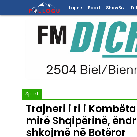
Lajme
Sport
ShowBiz
Te
Sport
Trajneri i ri i Kombët
mirë Shqipërinë, ëndr
shkojmë në Botëror