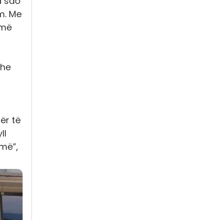
a sdo
im. Me
 më
dhe
ër të
ll
jmë”
,