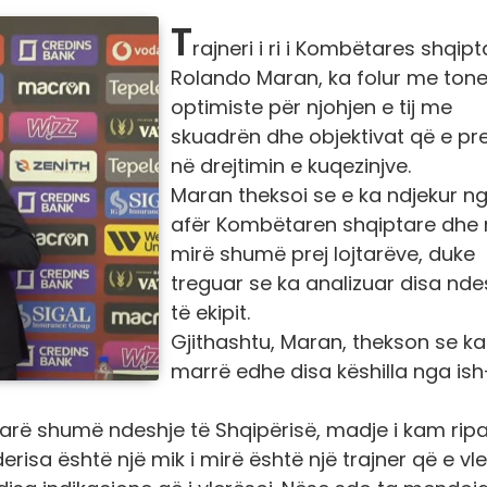
T
rajneri i ri i Kombëtares shqipt
Rolando Maran, ka folur me ton
optimiste për njohjen e tij me
skuadrën dhe objektivat që e pr
në drejtimin e kuqezinjve.
Maran theksoi se e ka ndjekur n
afër Kombëtaren shqiptare dhe 
mirë shumë prej lojtarëve, duke
treguar se ka analizuar disa nde
të ekipit.
Gjithashtu, Maran, thekson se ka
marrë edhe disa këshilla nga ish
 parë shumë ndeshje të Shqipërisë, madje i kam rip
erisa është një mik i mirë është një trajner që e vl