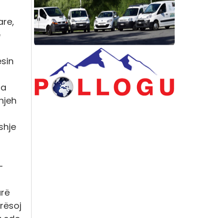
are,
e
esin
ga
njeh
shje
-
arë
erësoj