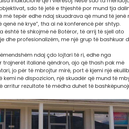
isa indikacione që i vlerësoj. Nëse sdo ta mendoj
 objektivat, sdo të jetë e thjeshtë por mund tja dal
ërë më tepër edhe ndaj skuadrava që mund të jenë
të qenë në krye”
, tha ai në konferencë për shtyp.
a është të shkojmë në Botëror, të arrij të sjell ato
ndje dhe profesionalizëm, me një grup të bashkuar 
ë vëmendshëm ndaj çdo lojtari të ri, edhe nga
 trajnerët italianë qëndron, ajo që thash pak më
ri, jo për të mbrojtur mirë, port ë kjemi një ekuilib
që kemi në dispozicion, një skuadër që mund të mby
të arritur rezultate të mëdha duhet të bashkëpuno