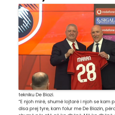
tekniku De Biazi.
“E njoh mirë, shumë lojtarë i njoh se kam
disa prej tyre, kam folur me De Biazin, përd