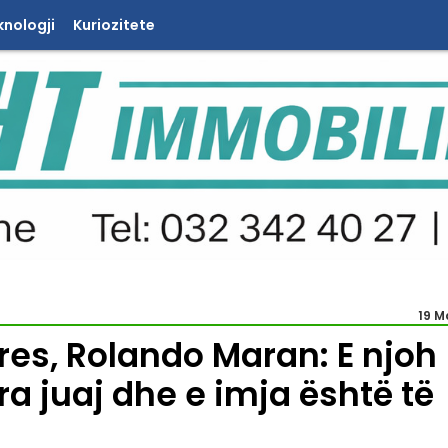
knologji
Kuriozitete
19 M
ares, Rolando Maran: E njoh
ra juaj dhe e imja është të