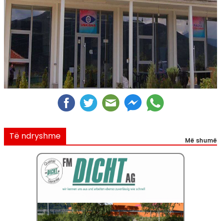
Të ndryshme
Më shumë