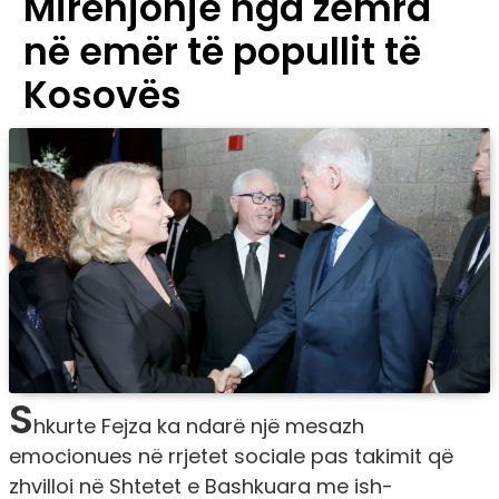
Mirënjohje nga zemra
në emër të popullit të
Kosovës
S
hkurte Fejza ka ndarë një mesazh
emocionues në rrjetet sociale pas takimit që
zhvilloi në Shtetet e Bashkuara me ish-