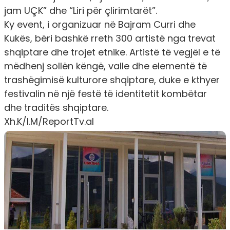
jam UÇK” dhe “Liri për çlirimtarët”.
Ky event, i organizuar në Bajram Curri dhe
Kukës, bëri bashkë rreth 300 artistë nga trevat
shqiptare dhe trojet etnike. Artistë të vegjël e të
mëdhenj sollën këngë, valle dhe elementë të
trashëgimisë kulturore shqiptare, duke e kthyer
festivalin në një festë të identitetit kombëtar
dhe traditës shqiptare.
Xh.K/I.M/ReportTv.al