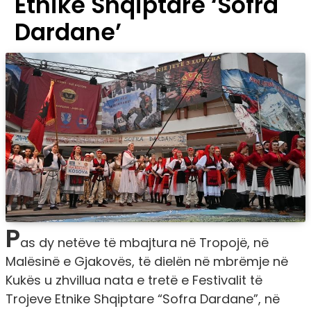
Etnike Shqiptare ‘Sofra
Dardane’
P
as dy netëve të mbajtura në Tropojë, në
Malësinë e Gjakovës, të dielën në mbrëmje në
Kukës u zhvillua nata e tretë e Festivalit të
Trojeve Etnike Shqiptare “Sofra Dardane”, në