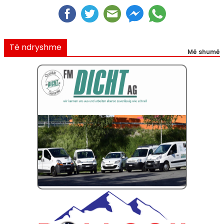
Të ndryshme
Më shumë