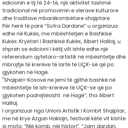
edicionin e tij të 24-të, një aktivitet tashmë
tradicional në promovimin e vlerave kulturore
dhe traditave mbarëkombëtare shqiptare.
Për herë të parë “Sofra Dardane” u organizua
edhe në Kukës, me mbështetjen e Bashkisë
Kukës. Kryetari i Bashkisë Kukës, Albert Halilaj, u
shpreh se edicioni i këtij viti ishte edhe një
referendum qytetaro-artistik në mbështetje dhe
mbrojtje të krerëve të lartë të UÇK-së që po
gjykohen në Hagë.
"Shqipëri-Kosovë ne jemi të gjithë bashkë në
mbështetje të ish-krerëve të UÇK-së që po
gjykohen padrejtësisht në Hagë”, tha Albert
Halilaj.
I organizuar nga Unioni Artistik i Kombit Shqiptar,
me në krye Azgan Haklajn, festivali këtë vit kishte
si moto: “Një komb, një histori”, “Jam dardan,