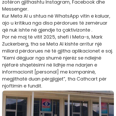
zotëron gjithashtu Instagram, Facebook dhe
Messenger.
Kur Meta AI u shtua në WhatsApp vitin e kaluar,
ajo u kritikua nga disa përdorues të zemëruar
që nuk ishte në gjendje ta çaktivizonte .
Por në maj të vitit 2025, shefi i Meta-s, Mark
Zuckerberg, tha se Meta AI kishte arritur një
miliard përdorues në të gjitha aplikacionet e saj.
“Kemi dëgjuar nga shumë njerëz se ndiejnë
njëfarë shqetësimi në lidhje me ndarjen e
informacionit [personal] me kompaninë,
megjithatë duan përgjigjet”, tha Cathcart për
njoftimin e fundit.