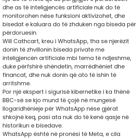
dhe as të inteligjencës artificiale nuk do të
monitorohen nëse funksioni aktivizohet, dhe
bisedat e kaluara do të zhduken nga biseda për
përdoruesin.
Will Cathcart, kreu i WhatsApp, tha se njerëzit
donin të zhvillonin biseda private me
inteligjencën artificiale mbi tema të ndjeshme,
duke përfshirë shëndetin, marrëdhëniet dhe
financat, dhe nuk donin që ato të ishin të
arritshme.
Por një ekspert i sigurisë kibernetike i ka thënë
BBC-së se kjo mund të çojë në mungesë
llogaridhënieje për WhatsApp nëse gjërat
shkojnë keq, pasi ata nuk do të kenë qasje në
historikun e bisedave.
WhatsApp është në pronësi të Meta, e cila