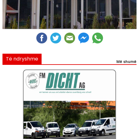
Të ndryshme
Më shumë