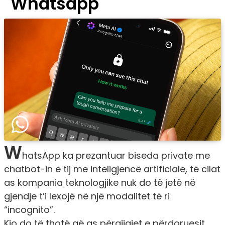
Whatsapp
W
hatsApp ka prezantuar biseda private me
chatbot-in e tij me inteligjencë artificiale, të cilat
as kompania teknologjike nuk do të jetë në
gjendje t’i lexojë në një modalitet të ri
“incognito”.
Kjo do të thotë që as përgjigjet e përdoruesit