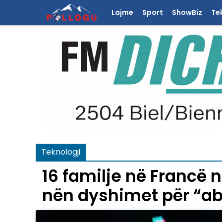
Lajme
Sport
ShowBiz
Te
Teknologji
16 familje në Francë 
nën dyshimet për “a