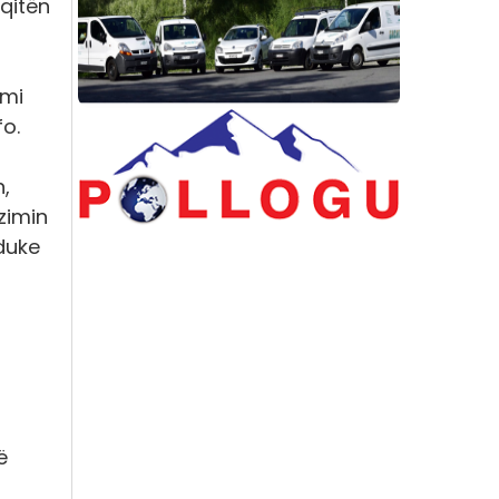
qitën
imi
o.
,
zimin
duke
ë