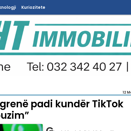
knologji
Kuriozitete
12 M
ngrenë padi kundër TikTok
buzim”
G