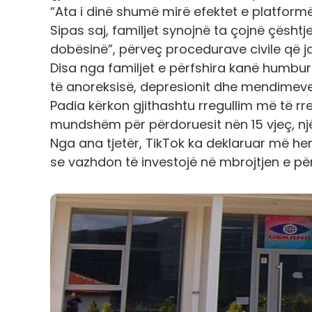
“Ata i dinë shumë mirë efektet e platformë
Sipas saj, familjet synojnë ta çojnë çësh
dobësinë”, përveç procedurave civile që ja
Disa nga familjet e përfshira kanë humbur 
të anoreksisë, depresionit dhe mendimeve
Padia kërkon gjithashtu rregullim më të rr
mundshëm për përdoruesit nën 15 vjeç, një
Nga ana tjetër, TikTok ka deklaruar më her
se vazhdon të investojë në mbrojtjen e pë