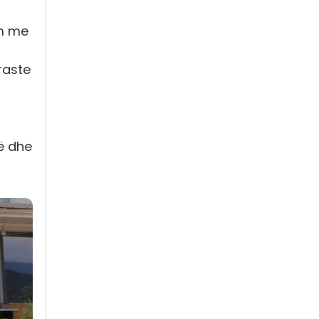
im me
raste
të dhe