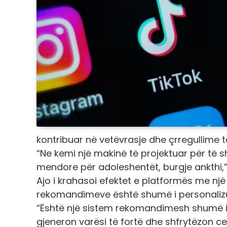
kontribuar në vetëvrasje dhe çrregullime 
“Ne kemi një makinë të projektuar për të s
mendore për adoleshentët, burgje ankthi,
Ajo i krahasoi efektet e platformës me një l
rekomandimeve është shumë i personalizu
“Është një sistem rekomandimesh shumë i
gjeneron varësi të fortë dhe shfrytëzon c