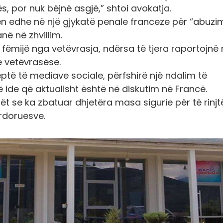
s, por nuk bëjnë asgjë,” shtoi avokatja.
tjen edhe në një gjykatë penale franceze për “abuz
në në zhvillim.
fëmijë nga vetëvrasja, ndërsa të tjera raportojnë 
 vetëvrasëse.
eptë të mediave sociale, përfshirë një ndalim të
 ide që aktualisht është në diskutim në Francë.
ët se ka zbatuar dhjetëra masa sigurie për të rinj
rdoruesve.