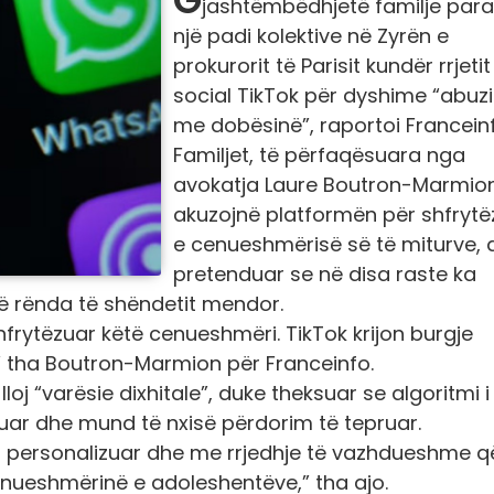
jashtëmbëdhjetë familje para
një padi kolektive në Zyrën e
prokurorit të Parisit kundër rrjetit
social TikTok për dyshime “abuz
me dobësinë”, raportoi Franceinf
Familjet, të përfaqësuara nga
avokatja Laure Boutron-Marmion
akuzojnë platformën për shfrytë
e cenueshmërisë së të miturve, 
pretenduar se në disa raste ka
të rënda të shëndetit mendor.
hfrytëzuar këtë cenueshmëri. TikTok krijon burgje
” tha Boutron-Marmion për Franceinfo.
loj “varësie dixhitale”, duke theksuar se algoritmi i
ar dhe mund të nxisë përdorim të tepruar.
 personalizuar dhe me rrjedhje të vazhdueshme q
enueshmërinë e adoleshentëve,” tha ajo.