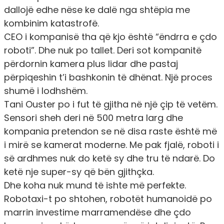
dallojë edhe nëse ke dalë nga shtëpia me
kombinim katastrofë.
CEO i kompanisë tha që kjo është “ëndrra e çdo
roboti”. Dhe nuk po tallet. Deri sot kompanitë
përdornin kamera plus lidar dhe pastaj
përpiqeshin t’i bashkonin të dhënat. Një proces
shumë i lodhshëm.
Tani Ouster po i fut të gjitha në një çip të vetëm.
Sensori sheh deri në 500 metra larg dhe
kompania pretendon se në disa raste është më
i mirë se kamerat moderne. Me pak fjalë, roboti i
së ardhmes nuk do ketë sy dhe tru të ndarë. Do
ketë nje super-sy që bën gjithçka.
Dhe koha nuk mund të ishte më perfekte.
Robotaxi-t po shtohen, robotët humanoidë po
marrin investime marramendëse dhe çdo