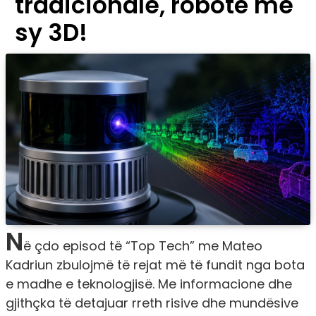
tradicionale, robotë me
sy 3D!
N
ë çdo episod të “Top Tech” me Mateo
Kadriun zbulojmë të rejat më të fundit nga bota
e madhe e teknologjisë. Me informacione dhe
gjithçka të detajuar rreth risive dhe mundësive