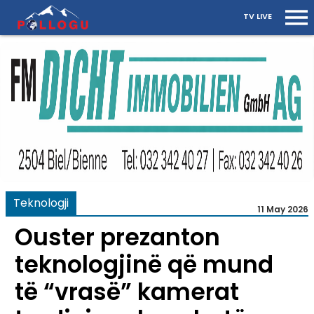
TV LIVE
Teknologji
11 May 2026
Ouster prezanton
teknologjinë që mund
të “vrasë” kamerat