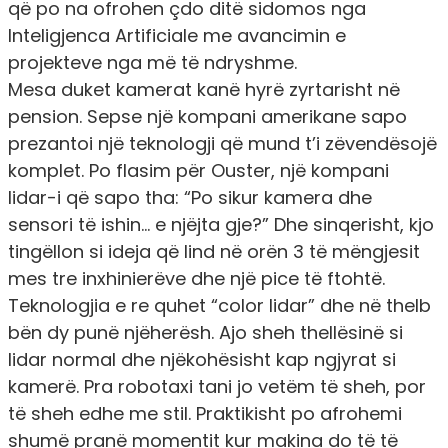
që po na ofrohen çdo ditë sidomos nga
Inteligjenca Artificiale me avancimin e
projekteve nga më të ndryshme.
Mesa duket kamerat kanë hyrë zyrtarisht në
pension. Sepse një kompani amerikane sapo
prezantoi një teknologji që mund t’i zëvendësojë
komplet. Po flasim për Ouster, një kompani
lidar-i që sapo tha: “Po sikur kamera dhe
sensori të ishin… e njëjta gje?” Dhe sinqerisht, kjo
tingëllon si ideja që lind në orën 3 të mëngjesit
mes tre inxhinierëve dhe një pice të ftohtë.
Teknologjia e re quhet “color lidar” dhe në thelb
bën dy punë njëherësh. Ajo sheh thellësinë si
lidar normal dhe njëkohësisht kap ngjyrat si
kamerë. Pra robotaxi tani jo vetëm të sheh, por
të sheh edhe me stil. Praktikisht po afrohemi
shumë pranë momentit kur makina do të të