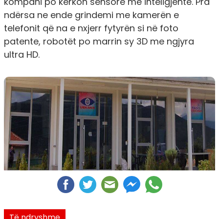
kompani po kërkon sensorë më inteligjentë. Pra
ndërsa ne ende grindemi me kamerën e
telefonit që na e nxjerr fytyrën si në foto
patente, robotët po marrin sy 3D me ngjyra
ultra HD.
Të ndryshme