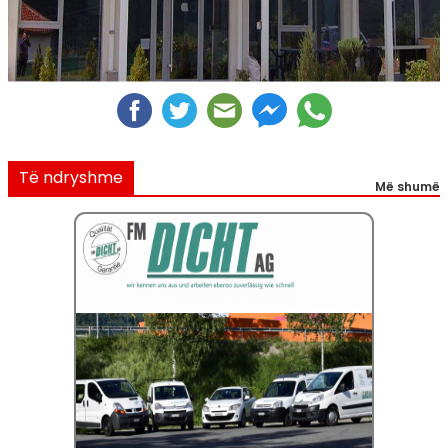
Të ndryshme
Më shumë