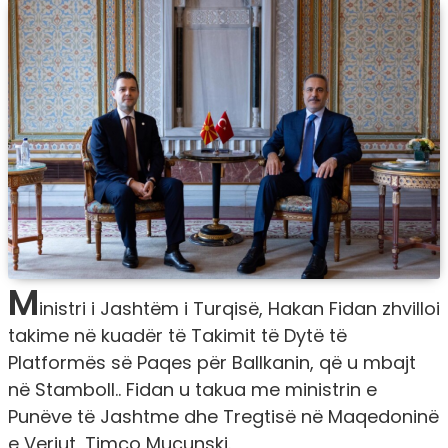
M
inistri i Jashtëm i Turqisë, Hakan Fidan zhvilloi
takime në kuadër të Takimit të Dytë të
Platformës së Paqes për Ballkanin, që u mbajt
në Stamboll.. Fidan u takua me ministrin e
Punëve të Jashtme dhe Tregtisë në Maqedoninë
e Veriut, Timço Mucunski.