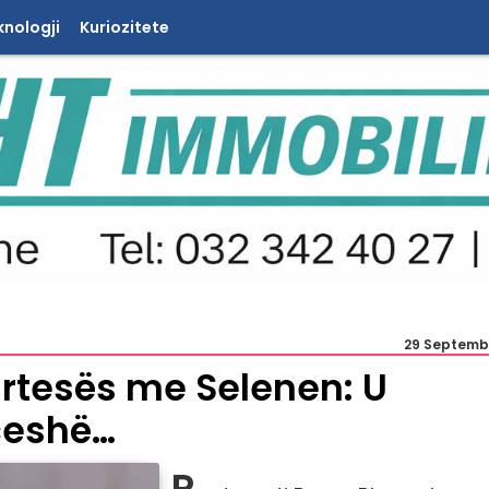
knologji
Kuriozitete
29 Septemb
rtesës me Selenen: U
ceshë…
P