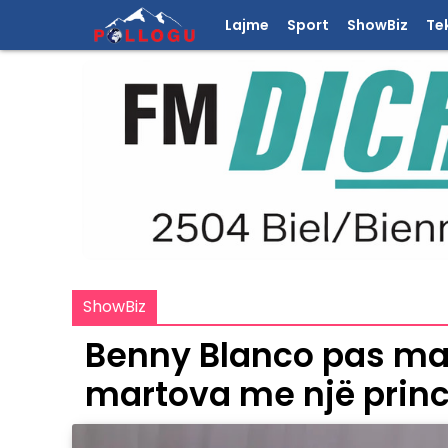
Lajme
Sport
ShowBiz
Te
ShowBiz
Benny Blanco pas ma
martova me një prin