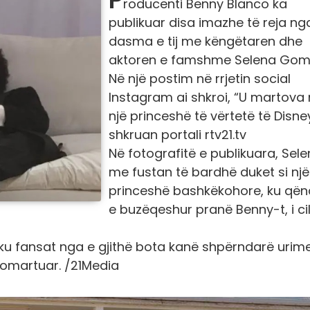
roducenti Benny Blanco ka
publikuar disa imazhe të reja ng
dasma e tij me këngëtaren dhe
aktoren e famshme Selena Gom
Në një postim në rrjetin social
Instagram ai shkroi, “U martova
një princeshë të vërtetë të Disney
shkruan portali rtv21.tv
Në fotografitë e publikuara, Sel
me fustan të bardhë duket si një
princeshë bashkëkohore, ku që
e buzëqeshur pranë Benny-t, i cil
 ku fansat nga e gjithë bota kanë shpërndarë urim
pomartuar.
/21Media