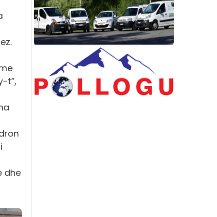
a
ez.
 me
-t”,
ena
ndron
i
e dhe