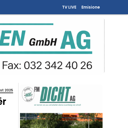
TV LIVE
Emisione
st 2025
ër