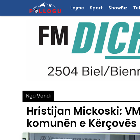
Lajme
Sport
ShowBiz
Te
Nga Vendi
Hristijan Mickoski: V
komunën e Kërçovës