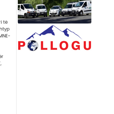
i të
shtyp
PMNE-
ër
,