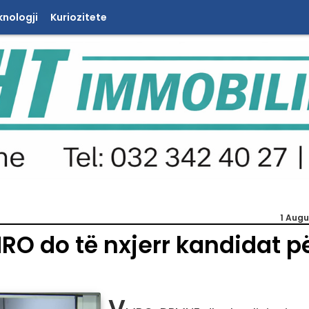
knologji
Kuriozitete
1 Augu
MRO do të nxjerr kandidat p
V