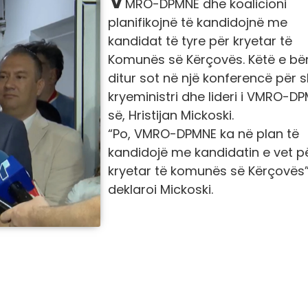
MRO-DPMNE dhe koalicioni
planifikojnë të kandidojnë me
kandidat të tyre për kryetar të
Komunës së Kërçovës. Këtë e bër
ditur sot në një konferencë për 
kryeministri dhe lideri i VMRO-D
së, Hristijan Mickoski.
“Po, VMRO-DPMNE ka në plan të
kandidojë me kandidatin e vet p
kryetar të komunës së Kërçovës”
deklaroi Mickoski.