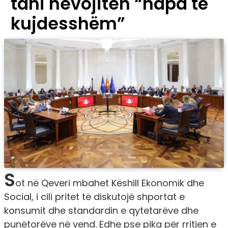
tani nevojiten “hapa të
kujdesshëm”
S
ot në Qeveri mbahet Këshill Ekonomik dhe
Social, i cili pritet të diskutojë shportat e
konsumit dhe standardin e qytetarëve dhe
punëtorëve në vend. Edhe pse pika për rritjen e