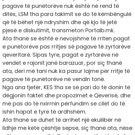
pagave të punëtorëve nuk është në rend të
ditës, LSM tha para takimit se do të këmbëngulë
që të bëhet një ndryshim dhe që kjo të jetë
pjesë e diskutimit, transmeton
Portalb.mk.
Ata thanë se është e nevojshme të rriten pagat
e punëtorëve pas rritjes së pagave të zyrtarëve
qeveritarë. Sipas tyre, pagat e zyrtarëve në
vendet e rajonit janë barazuar, por siç thanë
ata, deri më tani nuk ka pasur lajme për rritje të
pagave të punëtorëve në vendin tonë.
Nga ana tjetër, KES tha se së pari do të donin të
dëgjonin faktet dhe propozimet e Qeverisë, dhe
më pas do të nxirrnin përfundim se cilët do të
ishin hapat e tyre të ardhshëm.
Ata thanë se duhet të arrihet një ekuilibër në
lidhje me këtë çështje sepse, siç thanë ata, nëse