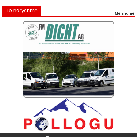
Të ndryshme
Më shumë