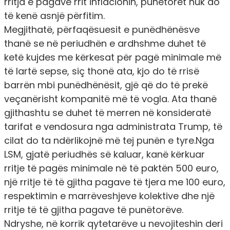
rritja e pagave rrit inflacionin, punëtorët nuk do
të kenë asnjë përfitim.
Megjithatë, përfaqësuesit e punëdhënësve
thanë se në periudhën e ardhshme duhet të
ketë kujdes me kërkesat për pagë minimale më
të lartë sepse, siç thonë ata, kjo do të rrisë
barrën mbi punëdhënësit, gjë që do të prekë
veçanërisht kompanitë më të vogla. Ata thanë
gjithashtu se duhet të merren në konsideratë
tarifat e vendosura nga administrata Trump, të
cilat do ta ndërlikojnë më tej punën e tyre.Nga
LSM, gjatë periudhës së kaluar, kanë kërkuar
rritje të pagës minimale në të paktën 500 euro,
një rritje të të gjitha pagave të tjera me 100 euro,
respektimin e marrëveshjeve kolektive dhe një
rritje të të gjitha pagave të punëtorëve.
Ndryshe,
në korrik qytetarëve u nevojiteshin deri