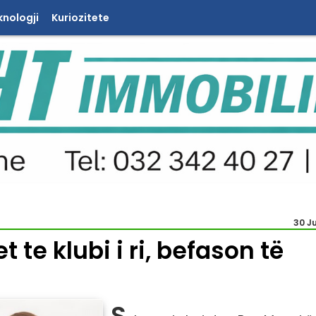
knologji
Kuriozitete
30 J
te klubi i ri, befason të
S