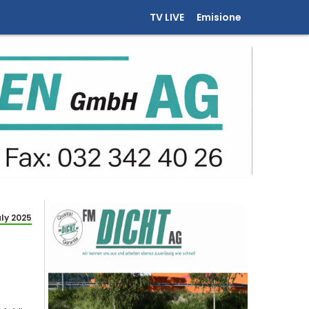
TV LIVE
Emisione
uly 2025