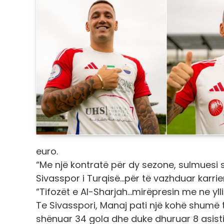
euro.
“Me një kontratë për dy sezone, sulmuesi 
Sivasspor i Turqisë…për të vazhduar karrie
“Tifozët e Al-Sharjah…mirëpresin me ne yllin
Te Sivasspori, Manaj pati një kohë shumë t
shënuar 34 gola dhe duke dhuruar 8 asist