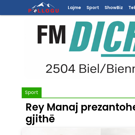
Lajme
Sport
ShowBiz
Te
Sport
Rey Manaj prezantohet 
gjithë