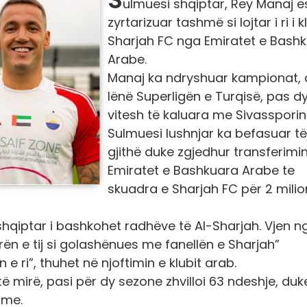
ulmuesi shqiptar, Rey Manaj ë
zyrtarizuar tashmë si lojtar i ri i k
Sharjah FC nga Emiratet e Bash
Arabe.
Manaj ka ndryshuar kampionat,
lënë Superligën e Turqisë, pas d
vitesh të kaluara me Sivassporin
Sulmuesi lushnjar ka befasuar të
gjithë duke zgjedhur transferimi
Emiratet e Bashkuara Arabe te
skuadra e Sharjah FC për 2 mili
shqiptar i bashkohet radhëve të Al-Sharjah. Vjen n
rën e tij si golashënues me fanellën e Sharjah”
 e ri”, thuhet në njoftimin e klubit arab.
ë mirë, pasi për dy sezone zhvilloi 63 ndeshje, duk
ime.