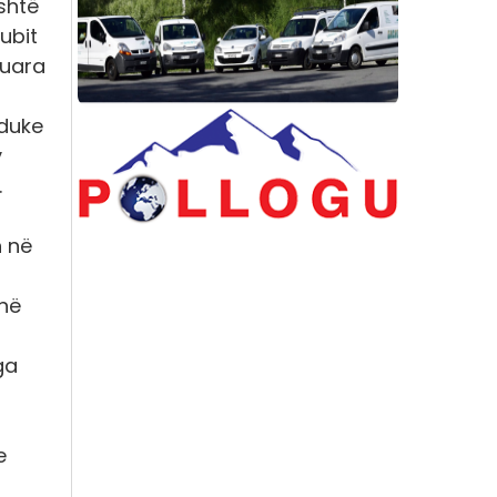
shtë
lubit
kuara
 duke
y
.
n në
onë
ga
e