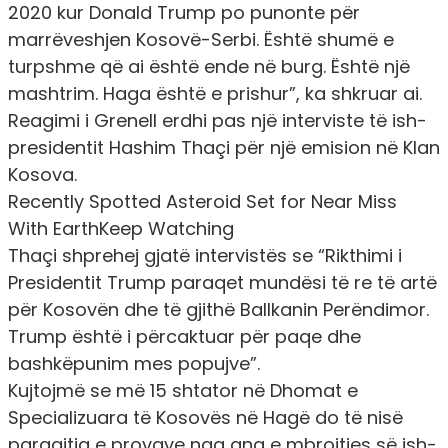
2020 kur Donald Trump po punonte për
marrëveshjen Kosovë-Serbi. Është shumë e
turpshme që ai është ende në burg. Është një
mashtrim. Haga është e prishur”,
ka shkruar ai.
Reagimi i Grenell erdhi pas një interviste të ish-
presidentit Hashim Thaçi për një emision në Klan
Kosova.
Recently Spotted Asteroid Set for Near Miss
With EarthKeep Watching
Thaçi shprehej gjatë intervistës se
“Rikthimi i
Presidentit Trump paraqet mundësi të re të artë
për Kosovën dhe të gjithë Ballkanin Perëndimor.
Trump është i përcaktuar për paqe dhe
bashkëpunim mes popujve”.
Kujtojmë se më 15 shtator në Dhomat e
Specializuara të Kosovës në Hagë do të nisë
paraqitja e provave nga ana e mbrojtjes së ish-