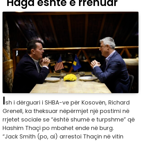
Haga është e rrënuar
I
sh i dërguari i SHBA-ve për Kosovën, Richard
Grenell, ka theksuar nëpërmjet një postimi në
rrjetet sociale se “është shumë e turpshme” që
Hashim Thaçi po mbahet ende në burg.
“Jack Smith (po, ai) arrestoi Thaçin në vitin