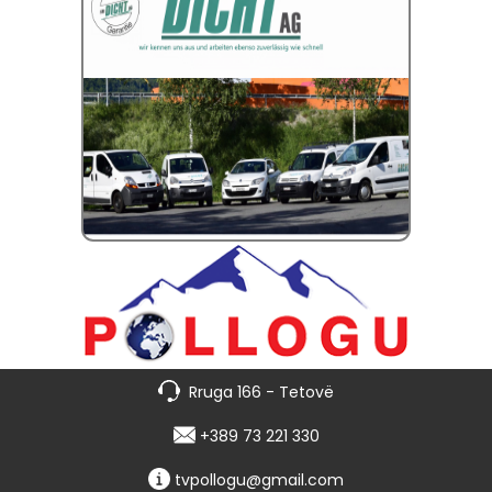
Rruga 166 - Tetovë
+389 73 221 330
tvpollogu@gmail.com