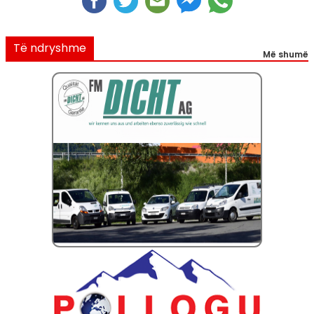
Të ndryshme
Më shumë