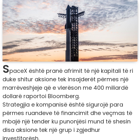
S
paceX është pranë afrimit të një kapitali të ri
duke shitur aksione tek insajderët përmes një
marrëveshjeje që e vlerëson me 400 miliardë
dollarë raportoi Bloomberg.
Strategjia e kompanisë është sigurojë para
përmes ruandeve të financimit dhe veçmas të
mbajë një tender ku punonjësi mund të shesin
disa aksione tek një grup i zgjedhur
investitorësh.