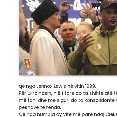
që nga Lennox Lewis në vitin 1999.
Për ukrainasin, një fitore do ta shihte atë 
më tani dhe me siguri do ta konsolidonte ve
peshave të rënda.
Që nga humbja dy vite më parë ndaj Oleksan