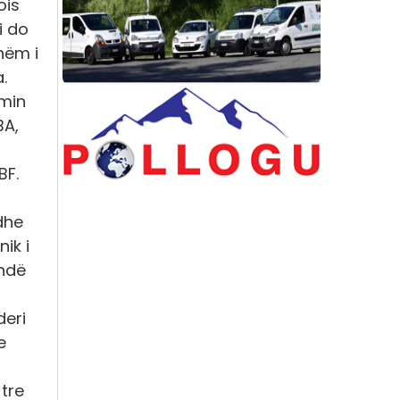
ois
i do
hëm i
.
umin
BA,
BF.
dhe
ik i
ndë
deri
e
 tre