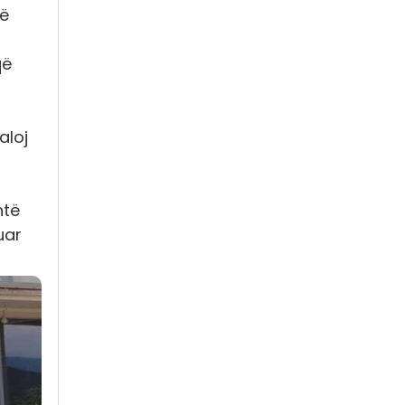
në
që
aloj
htë
uar