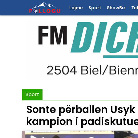
Lajme
Sport
ShowBiz
Te
Sport
Sonte përballen Usyk 
kampion i padiskutue