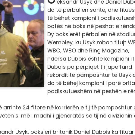
leksandr Usyk dhe Daniel Dub
do të përballen sonte, dhe fitues
të bëhet kampioni i padiskutues
botës në boks në peshat e rënda
Dy boksierët përballen në stadi
Wembley, ku Usyk mban titujt W
WBC, WBO dhe Ring Magazine,
ndërsa Dubois është kampioni i I
Dubois po përpiqet t’i japë fund
rekordit të pamposhtur të Usyk 
do të bëhej kampioni i parë britan
padiskutueshëm në peshën e rë
të arrinte 24 fitore në karrierën e tij të pamposhtur 
ten si më i madhi i gjeneratës së tij në divizionin 
dr Usyk, boksieri britanik Daniel Dubois ka fituar