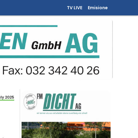
TV LIVE
Emisione
uly 2025