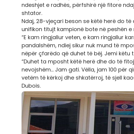
ndeshjet e radhës, përfshirë një fitore n
shtator.
Ndaj, 28-vjeçari beson se këtë herë do të ar
unifikon titujt kampionë bote në peshën e 
“E kam ringjallur veten, e kam ringjallur k
pandalshëm, ndiej sikur nuk mund të mpos
nëpër çfarëdo që duhet të bëj. Jemi këtu ta
“Duhet ta mposht këtë herë dhe do të fitoj
nevojshëm… Jam gati. Vëlla, jam 100 për qi
vetëm të kërkoj dhe shkatërroj, të sjell ka
Dubois.