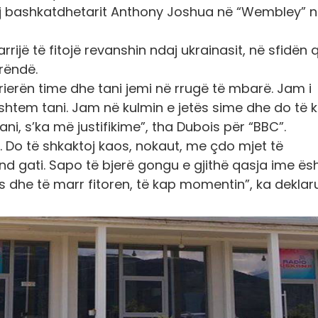
daj bashkatdhetarit Anthony Joshua në “Wembley” 
rijë të fitojë revanshin ndaj ukrainasit, në sfidën 
rëndë.
arrierën time dhe tani jemi në rrugë të mbarë. Jam i
htem tani. Jam në kulmin e jetës sime dhe do të k
ni, s’ka më justifikime”, tha Dubois për “BBC”.
. Do të shkaktoj kaos, nokaut, me çdo mjet të
nd gati. Sapo të bjerë gongu e gjithë qasja ime ës
os dhe të marr fitoren, të kap momentin”, ka deklar