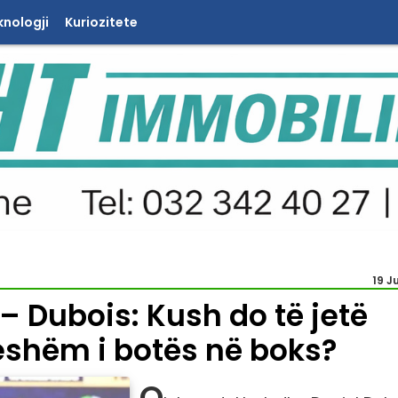
knologji
Kuriozitete
19 J
– Dubois: Kush do të jetë
shëm i botës në boks?
O