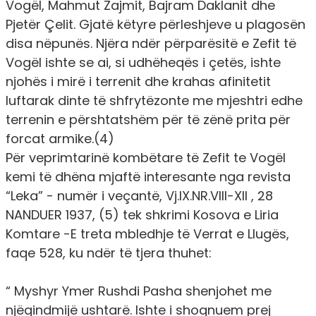
Vogël, Mahmut Zajmit, Bajram Daklanit dhe
Pjetër Çelit. Gjatë këtyre përleshjeve u plagosën
disa nëpunës. Njëra ndër përparësitë e Zefit të
Vogël ishte se ai, si udhëheqës i çetës, ishte
njohës i mirë i terrenit dhe krahas afinitetit
luftarak dinte të shfrytëzonte me mjeshtri edhe
terrenin e përshtatshëm për të zënë prita për
forcat armike.(4)
Për veprimtarinë kombëtare të Zefit te Vogël
kemi të dhëna mjaftë interesante nga revista
“Leka” - numër i veçantë, Vj.IX.NR.VIII-XII , 28
NANDUER 1937, (5) tek shkrimi Kosova e Liria
Komtare -E treta mbledhje të Verrat e Llugës,
faqe 528, ku ndër të tjera thuhet:
“ Myshyr Ymer Rushdi Pasha shenjohet me
njëqindmijë ushtarë. Ishte i shoqnuem prej