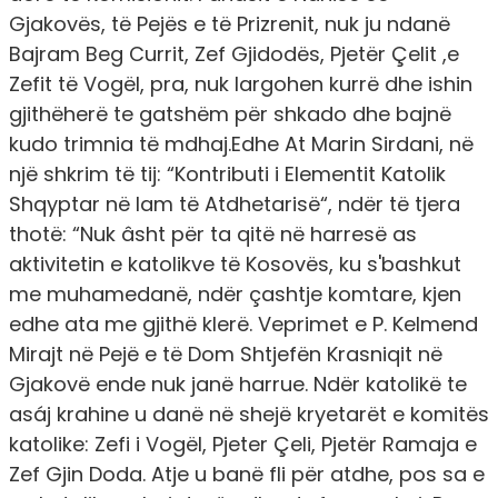
Gjakovës, të Pejës e të Prizrenit, nuk ju ndanë
Bajram Beg Currit, Zef Gjidodës, Pjetër Çelit ,e
Zefit të Vogël, pra, nuk largohen kurrë dhe ishin
gjithëherë te gatshëm për shkado dhe bajnë
kudo trimnia të mdhaj.Edhe At Marin Sirdani, në
një shkrim të tij: “Kontributi i Elementit Katolik
Shqyptar në lam të Atdhetarisë“, ndër të tjera
thotë: “Nuk âsht për ta qitë në harresë as
aktivitetin e katolikve të Kosovës, ku s'bashkut
me muhamedanë, ndër çashtje komtare, kjen
edhe ata me gjithë klerë. Veprimet e P. Kelmend
Mirajt në Pejë e të Dom Shtjefën Krasniqit në
Gjakovë ende nuk janë harrue. Ndër katolikë te
asáj krahine u danë në shejë kryetarët e komitës
katolike: Zefi i Vogël, Pjeter Çeli, Pjetër Ramaja e
Zef Gjin Doda. Atje u banë fli për atdhe, pos sa e