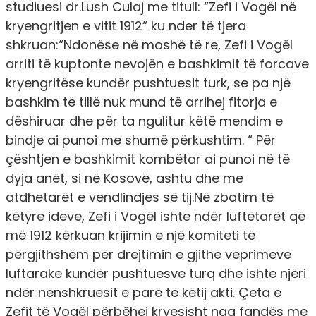
studiuesi dr.Lush Culaj me titull: “Zefi i Vogël në
kryengritjen e vitit 1912“ ku nder të tjera
shkruan:“Ndonëse në moshë të re, Zefi i Vogël
arriti të kuptonte nevojën e bashkimit të forcave
kryengritëse kundër pushtuesit turk, se pa një
bashkim të tillë nuk mund të arrihej fitorja e
dëshiruar dhe për ta ngulitur këtë mendim e
bindje ai punoi me shumë përkushtim. “ Për
çështjen e bashkimit kombëtar ai punoi në të
dyja anët, si në Kosovë, ashtu dhe me
atdhetarët e vendlindjes së tij.Në zbatim të
këtyre ideve, Zefi i Vogël ishte ndër luftëtarët që
më 1912 kërkuan krijimin e një komiteti të
përgjithshëm për drejtimin e gjithë veprimeve
luftarake kundër pushtuesve turq dhe ishte njëri
ndër nënshkruesit e parë të këtij akti. Çeta e
Zefit të Vogël përbëhej kryesisht nga fandës me