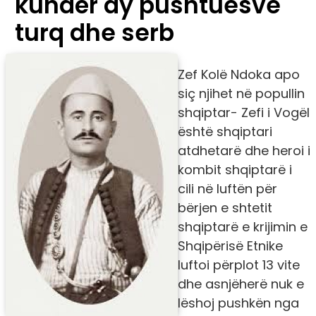
kundër dy pushtuesve
turq dhe serb
​​​​​Zef Kolë Ndoka apo
siç njihet në popullin
shqiptar- Zefi i Vogël
është shqiptari
atdhetarë dhe heroi i
kombit shqiptarë i
cili në luftën për
bërjen e shtetit
shqiptarë e krijimin e
Shqipërisë Etnike
luftoi përplot 13 vite
dhe asnjëherë nuk e
lëshoj pushkën nga