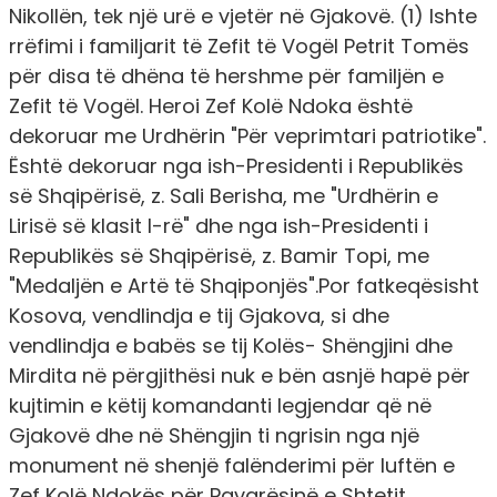
Nikollën, tek një urë e vjetër në Gjakovë. (1) Ishte
rrëfimi i familjarit të Zefit të Vogël Petrit Tomës
për disa të dhëna të hershme për familjën e
Zefit të Vogël. Heroi Zef Kolë Ndoka është
dekoruar me Urdhërin "Për veprimtari patriotike".
Është dekoruar nga ish-Presidenti i Republikës
së Shqipërisë, z. Sali Berisha, me "Urdhërin e
Lirisë së klasit I-rë" dhe nga ish-Presidenti i
Republikës së Shqipërisë, z. Bamir Topi, me
"Medaljën e Artë të Shqiponjës".Por fatkeqësisht
Kosova, vendlindja e tij Gjakova, si dhe
vendlindja e babës se tij Kolës- Shëngjini dhe
Mirdita në përgjithësi nuk e bën asnjë hapë për
kujtimin e këtij komandanti legjendar që në
Gjakovë dhe në Shëngjin ti ngrisin nga një
monument në shenjë falënderimi për luftën e
Zef Kolë Ndokës për Pavarësinë e Shtetit