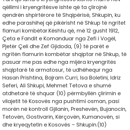
qëllimi i kryengritësve ishte që ta çlirojnë
qendrën shpirtërore të Shqipërisë, Shkupin, ku
edhe parashihej që pikërisht në Shkup të ngritet
flamuri kombëtar.Kështu që, më 12 gusht 1912,
Çeta e Fandit e Komanduar nga Zefi i Vogël,
Pjetër Çeli dhe Zef Gjidoda, (9) të parët e
ngritën flamurin kombëtar shqiptar në Shkup, të
pasuar me pas edhe nga mijëra kryengritës
shqiptarë të armatosur, të udhëhequr nga
Hasan Prishtina, Bajram Curri, Isa Boletini, Idriz
Seferi, Ali Shkupi, Mehmet Tetova e shumë
atdhetarë të shquar (10) përmbyllën çlirimin e
vilajetit të Kosovës nga pushtimi osman, pasi
morën në kontroll Gjilanin, Preshevën, Bujanocin,
Tetovën, Gostivarin, Kërçovën, Kumanovën, si
dhe kryeqytetin e Kosovës – Shkupin.(10)