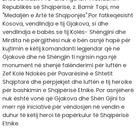
Republikës së Shqipërisë, z. Bamir Topi, me
"Medaljën e Artë të Shqiponjës".Por fatkeqësisht
Kosova, vendlindja e tij Gjakova, si dhe
vendlindja e babës se tij Kolës- Shëngjini dhe
Mirdita në përgjithësi nuk e bën asnjë hapë për
kujtimin e këtij komandanti legjendar që në
Gjakovë dhe në Shëngjin ti ngrisin nga një
monument në shenjë falënderimi për luftën e
Zef Kolë Ndokës për Pavarësinë e Shtetit
Shqiptarë dhe përpjekjet dhe luftën e tij heroike
për bashkimin e Shqipërisë Etnike. Por asnjëherë
nuk është vonë që Gjakova dhe Shën Gjini ta
merr një iniciativë për vëndosjen në vendin e
duhur të këtij heroi të papërkulur të Shqipërisë
Etnike.