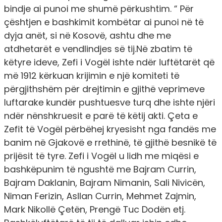
bindje ai punoi me shumë përkushtim. “ Për
çështjen e bashkimit kombëtar ai punoi në të
dyja anët, si në Kosovë, ashtu dhe me
atdhetarët e vendlindjes së tij.Në zbatim të
këtyre ideve, Zefi i Vogël ishte ndër luftëtarët që
më 1912 kërkuan krijimin e një komiteti të
përgjithshëm për drejtimin e gjithë veprimeve
luftarake kundër pushtuesve turq dhe ishte njëri
ndër nënshkruesit e parë të këtij akti. Çeta e
Zefit të Vogël përbëhej kryesisht nga fandës me
banim në Gjakovë e rrethinë, të gjithë besnikë të
prijësit të tyre. Zefi i Vogël u lidh me miqësi e
bashkëpunim të ngushtë me Bajram Currin,
Bajram Daklanin, Bajram Nimanin, Sali Nivicën,
Niman Ferizin, Asllan Currin, Mehmet Zajmin,
Mark Nikollë Çetën, Prengë Tuc Dodën etj.