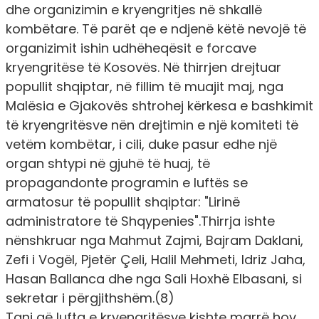
dhe organizimin e kryengritjes në shkallë
kombëtare. Të parët qe e ndjenë këtë nevojë të
organizimit ishin udhëheqësit e forcave
kryengritëse të Kosovës. Në thirrjen drejtuar
popullit shqiptar, në fillim të muajit maj, nga
Malësia e Gjakovës shtrohej kërkesa e bashkimit
të kryengritësve nën drejtimin e një komiteti të
vetëm kombëtar, i cili, duke pasur edhe një
organ shtypi në gjuhë të huaj, të
propagandonte programin e luftës se
armatosur të popullit shqiptar: "Lirinë
administratore të Shqypenies".Thirrja ishte
nënshkruar nga Mahmut Zajmi, Bajram Daklani,
Zefi i Vogël, Pjetër Çeli, Halil Mehmeti, Idriz Jaha,
Hasan Ballanca dhe nga Sali Hoxhë Elbasani, si
sekretar i përgjithshëm.(8)
Tani që lufta e kryengritësve kishte marrë hov