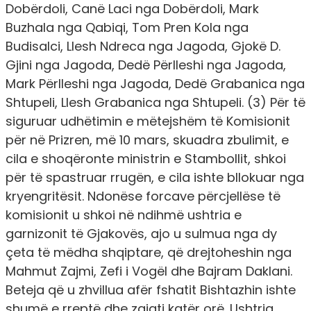
Dobërdoli, Canë Laci nga Dobërdoli, Mark
Buzhala nga Qabiqi, Tom Pren Kola nga
Budisalci, Llesh Ndreca nga Jagoda, Gjokë D.
Gjini nga Jagoda, Dedë Përlleshi nga Jagoda,
Mark Përlleshi nga Jagoda, Dedë Grabanica nga
Shtupeli, Llesh Grabanica nga Shtupeli. (3) Për të
siguruar udhëtimin e mëtejshëm të Komisionit
për në Prizren, më 10 mars, skuadra zbulimit, e
cila e shoqëronte ministrin e Stambollit, shkoi
për të spastruar rrugën, e cila ishte bllokuar nga
kryengritësit. Ndonëse forcave përcjellëse të
komisionit u shkoi në ndihmë ushtria e
garnizonit të Gjakovës, ajo u sulmua nga dy
çeta të mëdha shqiptare, që drejtoheshin nga
Mahmut Zajmi, Zefi i Vogël dhe Bajram Daklani.
Beteja që u zhvillua afër fshatit Bishtazhin ishte
shumë e rreptë dhe zgjati katër orë. Ushtria