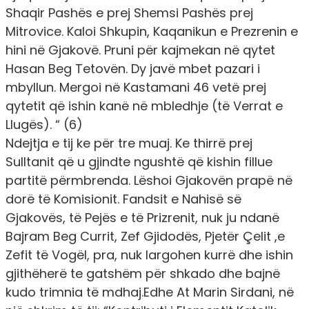
Shaqir Pashës e prej Shemsi Pashës prej
Mitrovice. Kaloi Shkupin, Kaqanikun e Prezrenin e
hini në Gjakovë. Pruni për kajmekan në qytet
Hasan Beg Tetovën. Dy javë mbet pazari i
mbyllun. Mergoi në Kastamani 46 vetë prej
qytetit që ishin kanë në mbledhje (të Verrat e
Llugës). “ (6)
Ndejtja e tij ke për tre muaj. Ke thirrë prej
Sulltanit që u gjindte ngushtë që kishin fillue
partitë përmbrenda. Lëshoi Gjakovën prapë në
dorë të Komisionit. Fandsit e Nahisë së
Gjakovës, të Pejës e të Prizrenit, nuk ju ndanë
Bajram Beg Currit, Zef Gjidodës, Pjetër Çelit ,e
Zefit të Vogël, pra, nuk largohen kurrë dhe ishin
gjithëherë te gatshëm për shkado dhe bajnë
kudo trimnia të mdhaj.Edhe At Marin Sirdani, në