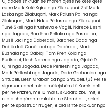
Gjidodës shkruan se morën pjesë në këtë qetë
edhe Mark Kolë Kqira nga Zllakuqani, Zef Mark
Laska nga Zllakuqani, Mark Palush Palina nga
Zllakuqani, Mark Ndue Përlaska nga Zllakuqani,
Tunë Skeli nga Krusheva e Vogël, Ndrecë Lleshi
nga Jagoda, Bardhec Shllaku nga Paskalica,
Musë Laci nga Dobërdoli, Bardhec Doda nga
Dobërdoli, Canë Laci nga Dobërdoli, Mark
Buzhala nga Qabiqi, Tom Pren Kola nga
Budisalci, Llesh Ndreca nga Jagoda, Gjokë D.
Gjini nga Jagoda, Dedë Përlleshi nga Jagoda,
Mark Përlleshi nga Jagoda, Dedë Grabanica nga
Shtupeli, Llesh Grabanica nga Shtupeli. (3) Për të
siguruar udhëtimin e mëtejshëm të Komisionit
për në Prizren, më 10 mars, skuadra zbulimit, e
cila e shoqëronte ministrin e Stambollit, shkoi
për të spastruar rrugën, e cila ishte bllokuar nga