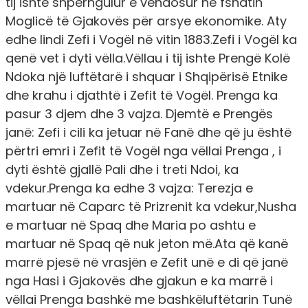
tij ishte shpërngulur e vendosur në fshatin
Moglicë të Gjakovës për arsye ekonomike. Aty
edhe lindi Zefi i Vogël në vitin 1883.Zefi i Vogël ka
qenë vet i dyti vëlla.Vëllau i tij ishte Prengë Kolë
Ndoka një luftëtarë i shquar i Shqipërisë Etnike
dhe krahu i djathtë i Zefit të Vogël. Prenga ka
pasur 3 djem dhe 3 vajza. Djemtë e Prengës
janë: Zefi i cili ka jetuar në Fanë dhe që ju është
përtri emri i Zefit të Vogël nga vëllai Prenga , i
dyti është gjallë Pali dhe i treti Ndoi, ka
vdekur.Prenga ka edhe 3 vajza: Terezja e
martuar në Caparc të Prizrenit ka vdekur,Nusha
e martuar në Spaq dhe Maria po ashtu e
martuar në Spaq që nuk jeton më.Ata që kanë
marrë pjesë në vrasjën e Zefit unë e di që janë
nga Hasi i Gjakovës dhe gjakun e ka marrë i
vëllai Prenga bashkë me bashkëluftëtarin Tunë