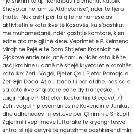
një shkrim të tij: “Kontributi i Elementit Katolik
Shqyptar në lam të Atdhetarisë“, ndër të tjera
thotë: “Nuk âsht për ta qitë në harresë as
aktivitetin e katolikve të Kosovës, ku s'bashkut
me muhamedanë, ndër çashtje komtare, kjen
edhe ata me gjithë klerë. Veprimet e P. Kelmend
Mirajt në Pejë e të Dom Shtjefën Krasniqit në
Gjakovë ende nuk janë harrue. Ndër katolikë te
asáj krahine u danë në shejë kryetarët e komitës
katolike: Zefi i Vogël, Pjeter Çeli, Pjetër Ramaja e
Zef Gjin Doda. Atje u banë fli për atdhe, pos sa e
sa katolikve shqiptarë edhe dy françeskaj, P.
Luigji Palaj e P. Shtjefën Kostantini Gjeçovi.( 7)
Zefi i vogël - pjesëmarrës në Kuvendin e Junikut
dhe udhëheqës i njesiteve për Çlirimin e Shkupit
Zgjerimi i veprimeve luftarake të kryengritësve
shtroi si një detyrë të ngutshme bashkërendimin