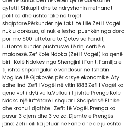
dhe të turkut bëri të vetën që të dorëzohet
qyteti i Shkupit dhe të ndryshonin rrethanat
politike dhe ushtarake në trojet
shqiptare.Përkundër një fakti të tillë Zefi i Vogël
nuk u dorëzua, ai nuk e lëshoj pushkën nga dora
por me 500 luftëtarë të Çetës se Fandit,
luftonte kundër pushtusve të rinj serbë e
malazezë. Zef Kolë Ndoka (Zefi i Vogël) ka qenë
biri i Kolë Ndokës nga Shëngjini i Fanit. Familja e
tij ishte shpërngulur e vendosur në fshatin
Moglicë të Gjakovës për arsye ekonomike. Aty
edhe lindi Zefi i Vogël në vitin 1883.Zefi i Vogël ka
qenë vet i dyti vëlla.Vëllau i tij ishte Prengë Kolë
Ndoka një luftëtarë i shquar i Shqipërisë Etnike
dhe krahu i djathtë i Zefit të Vogël. Prenga ka
pasur 3 djem dhe 3 vajza. Djemtë e Prengës
janë: Zefi i cili ka jetuar në Fanë dhe që ju është