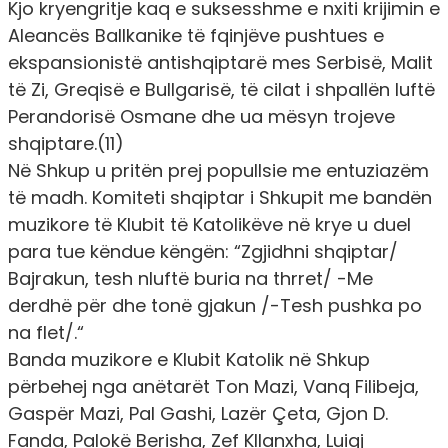
Kjo kryengritje kaq e suksesshme e nxiti krijimin e
Aleancës Ballkanike të fqinjëve pushtues e
ekspansionistë antishqiptarë mes Serbisë, Malit
të Zi, Greqisë e Bullgarisë, të cilat i shpallën luftë
Perandorisë Osmane dhe ua mësyn trojeve
shqiptare.(11)
Në Shkup u pritën prej popullsie me entuziazëm
të madh. Komiteti shqiptar i Shkupit me bandën
muzikore të Klubit të Katolikëve në krye u duel
para tue këndue këngën: “Zgjidhni shqiptar/
Bajrakun, tesh nluftë buria na thrret/ -Me
derdhë për dhe tonë gjakun /-Tesh pushka po
na flet/.“
Banda muzikore e Klubit Katolik në Shkup
përbehej nga anëtarët Ton Mazi, Vanq Filibeja,
Gaspër Mazi, Pal Gashi, Lazër Çeta, Gjon D.
Fanda, Palokë Berisha, Zef Kllanxha, Luigj