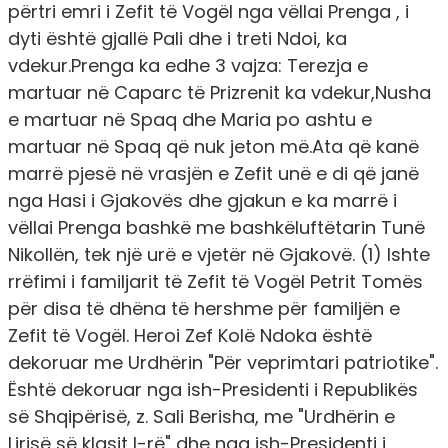
përtri emri i Zefit të Vogël nga vëllai Prenga , i
dyti është gjallë Pali dhe i treti Ndoi, ka
vdekur.Prenga ka edhe 3 vajza: Terezja e
martuar në Caparc të Prizrenit ka vdekur,Nusha
e martuar në Spaq dhe Maria po ashtu e
martuar në Spaq që nuk jeton më.Ata që kanë
marrë pjesë në vrasjën e Zefit unë e di që janë
nga Hasi i Gjakovës dhe gjakun e ka marrë i
vëllai Prenga bashkë me bashkëluftëtarin Tunë
Nikollën, tek një urë e vjetër në Gjakovë. (1) Ishte
rrëfimi i familjarit të Zefit të Vogël Petrit Tomës
për disa të dhëna të hershme për familjën e
Zefit të Vogël. Heroi Zef Kolë Ndoka është
dekoruar me Urdhërin "Për veprimtari patriotike".
Është dekoruar nga ish-Presidenti i Republikës
së Shqipërisë, z. Sali Berisha, me "Urdhërin e
Lirisë së klasit I-rë" dhe nga ish-Presidenti i