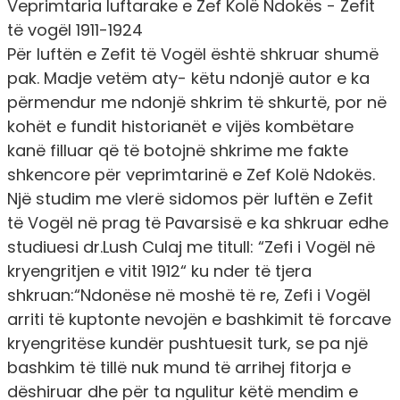
Veprimtaria luftarake e Zef Kolë Ndokës - Zefit
të vogël 1911-1924
Për luftën e Zefit të Vogël është shkruar shumë
pak. Madje vetëm aty- këtu ndonjë autor e ka
përmendur me ndonjë shkrim të shkurtë, por në
kohët e fundit historianët e vijës kombëtare
kanë filluar që të botojnë shkrime me fakte
shkencore për veprimtarinë e Zef Kolë Ndokës.
Një studim me vlerë sidomos për luftën e Zefit
të Vogël në prag të Pavarsisë e ka shkruar edhe
studiuesi dr.Lush Culaj me titull: “Zefi i Vogël në
kryengritjen e vitit 1912“ ku nder të tjera
shkruan:“Ndonëse në moshë të re, Zefi i Vogël
arriti të kuptonte nevojën e bashkimit të forcave
kryengritëse kundër pushtuesit turk, se pa një
bashkim të tillë nuk mund të arrihej fitorja e
dëshiruar dhe për ta ngulitur këtë mendim e