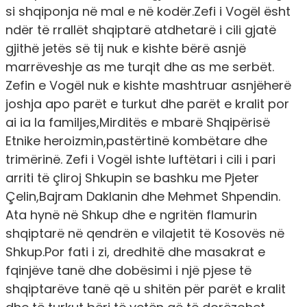
si shqiponja në mal e në kodër.Zefi i Vogël ësht
ndër të rrallët shqiptarë atdhetarë i cili gjatë
gjithë jetës së tij nuk e kishte bërë asnjë
marrëveshje as me turqit dhe as me serbët.
Zefin e Vogël nuk e kishte mashtruar asnjëherë
joshja apo parët e turkut dhe parët e kralit por
ai ia la familjes,Mirditës e mbarë Shqipërisë
Etnike heroizmin,pastërtinë kombëtare dhe
trimërinë. Zefi i Vogël ishte luftëtari i cili i pari
arriti të çliroj Shkupin se bashku me Pjeter
Çelin,Bajram Daklanin dhe Mehmet Shpendin.
Ata hynë në Shkup dhe e ngritën flamurin
shqiptarë në qendrën e vilajetit të Kosovës në
Shkup.Por fati i zi, dredhitë dhe masakrat e
fqinjëve tanë dhe dobësimi i një pjese të
shqiptarëve tanë që u shitën për parët e kralit