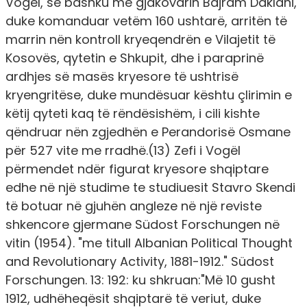
Vogël, së bashku me gjakovarin Bajram Daklani,
duke komanduar vetëm 160 ushtarë, arritën të
marrin nën kontroll kryeqendrën e Vilajetit të
Kosovës, qytetin e Shkupit, dhe i paraprinë
ardhjes së masës kryesore të ushtrisë
kryengritëse, duke mundësuar kështu çlirimin e
këtij qyteti kaq të rëndësishëm, i cili kishte
qëndruar nën zgjedhën e Perandorisë Osmane
për 527 vite me rradhë.(13) Zefi i Vogël
përmendet ndër figurat kryesore shqiptare
edhe në një studime te studiuesit Stavro Skendi
të botuar në gjuhën angleze në një reviste
shkencore gjermane Südost Forschungen në
vitin (1954). "me titull Albanian Political Thought
and Revolutionary Activity, 1881-1912." Südost
Forschungen. 13: 192: ku shkruan:"Më 10 gusht
1912, udhëheqësit shqiptarë të veriut, duke