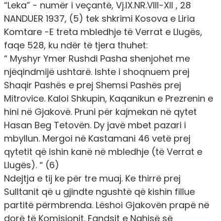
“Leka” - numër i veçantë, Vj.IX.NR.VIII-XII , 28
NANDUER 1937, (5) tek shkrimi Kosova e Liria
Komtare -E treta mbledhje të Verrat e Llugës,
faqe 528, ku ndër të tjera thuhet:
“ Myshyr Ymer Rushdi Pasha shenjohet me
njëqindmijë ushtarë. Ishte i shoqnuem prej
Shaqir Pashës e prej Shemsi Pashës prej
Mitrovice. Kaloi Shkupin, Kaqanikun e Prezrenin e
hini në Gjakovë. Pruni për kajmekan në qytet
Hasan Beg Tetovën. Dy javë mbet pazari i
mbyllun. Mergoi në Kastamani 46 vetë prej
qytetit që ishin kanë në mbledhje (të Verrat e
Llugës). “ (6)
Ndejtja e tij ke për tre muaj. Ke thirrë prej
Sulltanit që u gjindte ngushtë që kishin fillue
partitë përmbrenda. Lëshoi Gjakovën prapë në
dorë të Komisionit. Fandsit e Nahisë së