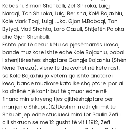
Kabashi, Simon Shënkolli, Zef Shiroka, Luigj
Naraqi, Ton Shiroka, Luigj Berisha, Kolë Bojaxhiu,
Kolë Mark Toqi, Luigj Luka, Gjon M.Babaqi, Ton
Bytyqi, Mati Shahta, Loro Gazuli, Shtjefën Paloka
dhe Gjon Shënkolli.
Është për të cekur këtu se pjesëmarrës i kësaj
bande muzikore ishte edhe Kolë Bojaxhiu, babai
i shenjtëreshës shqiptare Gongje Bojaxhiu (Shën
Nënë Tereza), vlenë të theksohët në këtë rast,
se Kolë Bojaxhiu jo vetëm që ishte anëtarë i
kësaj bande muzikore katolike shqiptare, por ai
ka dhënë një kontribut të çmuar edhe në
financimin e kryengitjes gjithëshqiptare për
marrjën e Shkupit.(12)Dëshmi rreth çlirimit të
Shkupit jep edhe studiuesi mirditor Paulin Zefi i
cili shkruan se më 12 gusht të vitit 1912, Zefi i