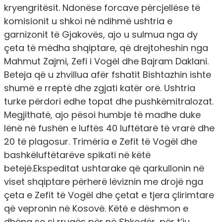
kryengritësit. Ndonëse forcave përcjellëse të
komisionit u shkoi në ndihmë ushtria e
garnizonit të Gjakovës, ajo u sulmua nga dy
çeta të mëdha shqiptare, që drejtoheshin nga
Mahmut Zajmi, Zefi i Vogël dhe Bajram Daklani.
Beteja që u zhvillua afër fshatit Bishtazhin ishte
shumë e rreptë dhe zgjati katër orë. Ushtria
turke përdori edhe topat dhe pushkëmitralozat.
Megjithatë, ajo pësoi humbje të madhe duke
lënë në fushën e luftës 40 luftëtarë të vrarë dhe
20 të plagosur. Trimëria e Zefit të Vogël dhe
bashkëluftëtarëve spikati në këtë
betejë.Ekspeditat ushtarake që qarkullonin në
viset shqiptare përherë lëviznin me drojë nga
çeta e Zefit të Vogël dhe çetat e tjera çlirimtare
që vepronin në Kosovë. Këtë e dëshmon e
dhëna se si rrugës për në Shkodër, për t’iu