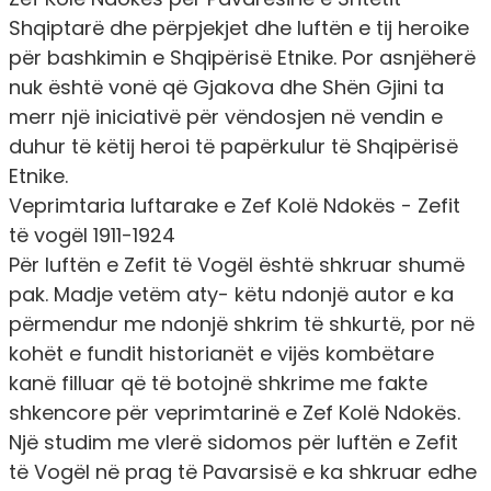
Shqiptarë dhe përpjekjet dhe luftën e tij heroike
për bashkimin e Shqipërisë Etnike. Por asnjëherë
nuk është vonë që Gjakova dhe Shën Gjini ta
merr një iniciativë për vëndosjen në vendin e
duhur të këtij heroi të papërkulur të Shqipërisë
Etnike.
Veprimtaria luftarake e Zef Kolë Ndokës - Zefit
të vogël 1911-1924
Për luftën e Zefit të Vogël është shkruar shumë
pak. Madje vetëm aty- këtu ndonjë autor e ka
përmendur me ndonjë shkrim të shkurtë, por në
kohët e fundit historianët e vijës kombëtare
kanë filluar që të botojnë shkrime me fakte
shkencore për veprimtarinë e Zef Kolë Ndokës.
Një studim me vlerë sidomos për luftën e Zefit
të Vogël në prag të Pavarsisë e ka shkruar edhe