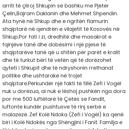
arriti të çliroj Shkupin se bashku me Pjeter
Çelin,Bajram Daklanin dhe Mehmet Shpendin.
Ata hynë në Shkup dhe e ngritën flamurin
shqiptarë në qendrën e vilajetit të Kosovës në
Shkup.Por fati i zi, dredhitë dhe masakrat e
fqinjëve tanë dhe dobësimi i një pjese të
shqiptarëve tanë që u shitën për parët e kralit
dhe të turkut bëri të vetën që të dorëzohet
qyteti i Shkupit dhe të ndryshonin rrethanat
politike dhe ushtarake në trojet
shqiptare.Përkundër një fakti të tillë Zefi i Vogël
nuk u dorëzua, ai nuk e lëshoj pushkën nga dora
por me 500 luftëtarë të Çetës se Fandit,
luftonte kundër pushtusve të rinj serbë e
malazezë. Zef Kolë Ndoka (Zefi i Vogël) ka qenë
biri i Kolë Ndokës nga Shëngjini i Fanit. Familja e