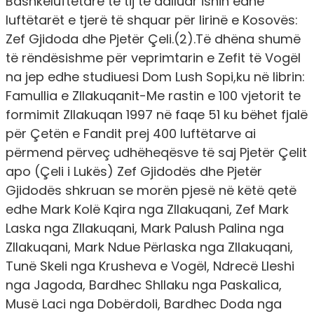
Bashkëluftëtarë të tij të dalluar ishin edhe
luftëtarët e tjerë të shquar për lirinë e Kosovës:
Zef Gjidoda dhe Pjetër Çeli.(2).Të dhëna shumë
të rëndësishme për veprimtarin e Zefit të Vogël
na jep edhe studiuesi Dom Lush Sopi,ku në librin:
Famullia e Zllakuqanit-Me rastin e 100 vjetorit te
formimit Zllakuqan 1997 në faqe 51 ku bëhet fjalë
për Çetën e Fandit prej 400 luftëtarve ai
përmend përveç udhëheqësve të saj Pjetër Çelit
apo (Çeli i Lukës) Zef Gjidodës dhe Pjetër
Gjidodës shkruan se morën pjesë në këtë qetë
edhe Mark Kolë Kqira nga Zllakuqani, Zef Mark
Laska nga Zllakuqani, Mark Palush Palina nga
Zllakuqani, Mark Ndue Përlaska nga Zllakuqani,
Tunë Skeli nga Krusheva e Vogël, Ndrecë Lleshi
nga Jagoda, Bardhec Shllaku nga Paskalica,
Musë Laci nga Dobërdoli, Bardhec Doda nga