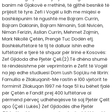
banim në Gjakovë e rrethinë, të gjithë besnikë të
prijësit të tyre. Zefi i Vogël u lidh me miqësi e
bashkëpunim të ngushtë me Bajram Currin,
Bajram Daklanin, Bajram Nimanin, Sali Nivicën,
Niman Ferizin, Asllan Currin, Mehmet Zajmin,
Mark Nikollë Çetën, Prengë Tuc Dodën etj.
Bashkëluftëtarë të tij të dalluar ishin edhe
luftëtarët e tjerë të shquar për lirinë e Kosovës:
Zef Gjidoda dhe Pjetër Çeli.(2).Të dhëna shumë
të rëndësishme për veprimtarin e Zefit të Vogël
na jep edhe studiuesi Dom Lush Sopi,ku në librin:
Famullia e Zllakuqanit-Me rastin e 100 vjetorit te
formimit Zllakuqan 1997 në faqe 51 ku bëhet fjalë
për Çetën e Fandit prej 400 luftëtarve ai
përmend përveç udhëheqësve të saj Pjetër Çelit
apo (Çeli i Lukës) Zef Gjidodës dhe Pjetër