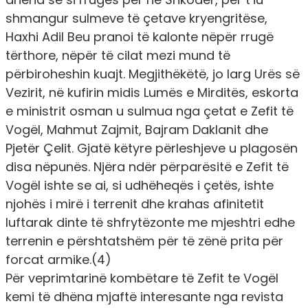
shmangur sulmeve të çetave kryengritëse,
Haxhi Adil Beu pranoi të kalonte nëpër rrugë
tërthore, nëpër të cilat mezi mund të
përbiroheshin kuajt. Megjithëkëtë, jo larg Urës së
Vezirit, në kufirin midis Lumës e Mirditës, eskorta
e ministrit osman u sulmua nga çetat e Zefit të
Vogël, Mahmut Zajmit, Bajram Daklanit dhe
Pjetër Çelit. Gjatë këtyre përleshjeve u plagosën
disa nëpunës. Njëra ndër përparësitë e Zefit të
Vogël ishte se ai, si udhëheqës i çetës, ishte
njohës i mirë i terrenit dhe krahas afinitetit
luftarak dinte të shfrytëzonte me mjeshtri edhe
terrenin e përshtatshëm për të zënë prita për
forcat armike.(4)
Për veprimtarinë kombëtare të Zefit te Vogël
kemi të dhëna mjaftë interesante nga revista