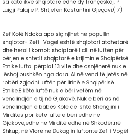
sa katolikve shqiptarë edhe dy françeskaj, P.
Luigji Palaj e P. Shtjefën Kostantini Gjeçovi.( 7)
Zef Kolë Ndoka apo siç njihet në popullin
shqiptar- Zefi i Vogël është shqiptari atdhetarë
dhe heroi i kombit shqiptarë i cili në luftën për
bërjen e shtetit shqiptarë e krijimin e Shqipërisë
Etnike luftoi përplot 13 vite dhe asnjëherë nuk e
lëshoj pushkën nga dora. Ai në vend të jetës në
robëri zgjodhi luftën për lirinë e Shqipërisë
Etnike.E këtë luftë nuk e bëri vetëm në
vendlindjën e tij në Gjakovë. Nuk e bëri as në
vendlindjën e babës Kolë që ishte Shëngjini i
Mirditës por këtë luftë e bëri edhe në
Gjakovë,edhe në Mirditë edhe në Shkodër,në
Shkup, në Vlorë në Dukagjin luftonte Zefi i Vogël