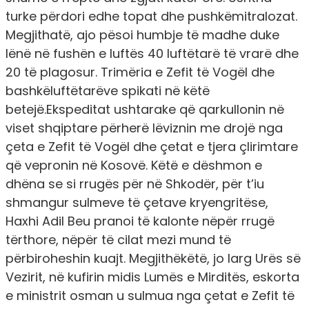
turke përdori edhe topat dhe pushkëmitralozat.
Megjithatë, ajo pësoi humbje të madhe duke
lënë në fushën e luftës 40 luftëtarë të vrarë dhe
20 të plagosur. Trimëria e Zefit të Vogël dhe
bashkëluftëtarëve spikati në këtë
betejë.Ekspeditat ushtarake që qarkullonin në
viset shqiptare përherë lëviznin me drojë nga
çeta e Zefit të Vogël dhe çetat e tjera çlirimtare
që vepronin në Kosovë. Këtë e dëshmon e
dhëna se si rrugës për në Shkodër, për t’iu
shmangur sulmeve të çetave kryengritëse,
Haxhi Adil Beu pranoi të kalonte nëpër rrugë
tërthore, nëpër të cilat mezi mund të
përbiroheshin kuajt. Megjithëkëtë, jo larg Urës së
Vezirit, në kufirin midis Lumës e Mirditës, eskorta
e ministrit osman u sulmua nga çetat e Zefit të