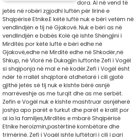
dora. Ai në vend të
jetës në robëri zgjodhi luftën për lirinë e
Shqipërisë Etnike.E këtë luftë nuk e bëri vetëm në
vendlindjën e tij në Gjakovë. Nuk e bëri as në
vendlindjën e babës Kolë që ishte Shëngjini i
Mirditës por këtë luftë e bëri edhe në
Gjakovë,edhe në Mirditë edhe në Shkodër,në
Shkup, në Vlorë në Dukagjin luftonte Zefi i Vogël
si shqiponja në mal e në kodër.Zefi i Vogël ësht
ndër të rrallët shqiptarë atdhetarë i cili gjatë
gjithë jetës së tij nuk e kishte bërë asnjë
marrëveshje as me turqit dhe as me serbët.
Zefin e Vogël nuk e kishte mashtruar asnjëherë
joshja apo parët e turkut dhe parët e kralit por
ai ia la familjes,Mirditës e mbarë Shqipërisë
Etnike heroizmin,pastërtinë kombëtare dhe
trimërinë. Zefi i Vogël ishte luftëtari i cili i pari