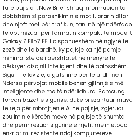
fare pajisjen. Now Brief shfaq informacion të
dobishëm si parashikimin e motit, orarin ditor
dhe njoftimet për trafikun, tani në një ndërfaqe
të optimizuar për formatin kompakt të modelit
Galaxy Z Flip7 FE. I disponueshëm në ngjyrë të
zezë dhe të bardhë, ky pajisje ka një pamje
minimaliste që i përshtatet në mënyrë të
përkryer dizajnit inteligjent dhe të palosshëm.
Siguri në lëvizje, e gatshme për të ardhmen
Ndërsa përvojat mobile bëhen gjithnjë e më
inteligjente dhe më të ndërlidhura, Samsung
forcon bazat e sigurisë, duke prezantuar masa
të reja për mbrojtjen e AI në pajisje, zgjeruar
zbulimin e kërcënimeve në pajisje të shumta
dhe përmirësuar sigurinë e rrjetit me metoda
enkriptimi rezistente ndaj kompjuterëve