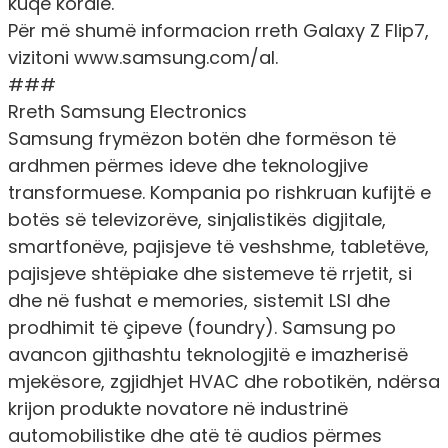
kuqe korale.
Për më shumë informacion rreth Galaxy Z Flip7,
vizitoni
www.samsung.com/al
.
###
Rreth Samsung Electronics
Samsung frymëzon botën dhe formëson të
ardhmen përmes ideve dhe teknologjive
transformuese. Kompania po rishkruan kufijtë e
botës së televizorëve, sinjalistikës digjitale,
smartfonëve, pajisjeve të veshshme, tabletëve,
pajisjeve shtëpiake dhe sistemeve të rrjetit, si
dhe në fushat e memories, sistemit LSI dhe
prodhimit të çipeve (foundry). Samsung po
avancon gjithashtu teknologjitë e imazherisë
mjekësore, zgjidhjet HVAC dhe robotikën, ndërsa
krijon produkte novatore në industrinë
automobilistike dhe atë të audios përmes