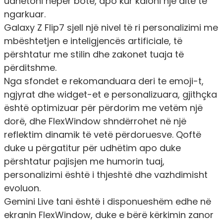
udhëtoni nëpër botë, apo kur kaloni një ditë të
ngarkuar.
Galaxy Z Flip7 sjell një nivel të ri personalizimi me
mbështetjen e inteligjencës artificiale, të
përshtatur me stilin dhe zakonet tuaja të
përditshme.
Nga sfondet e rekomanduara deri te emoji-t,
ngjyrat dhe widget-et e personalizuara, gjithçka
është optimizuar për përdorim me vetëm një
dorë, dhe FlexWindow shndërrohet në një
reflektim dinamik të vetë përdoruesve. Qoftë
duke u përgatitur për udhëtim apo duke
përshtatur pajisjen me humorin tuaj,
personalizimi është i thjeshtë dhe vazhdimisht
evoluon.
Gemini Live
tani është i disponueshëm edhe në
ekranin FlexWindow, duke e bërë kërkimin zanor