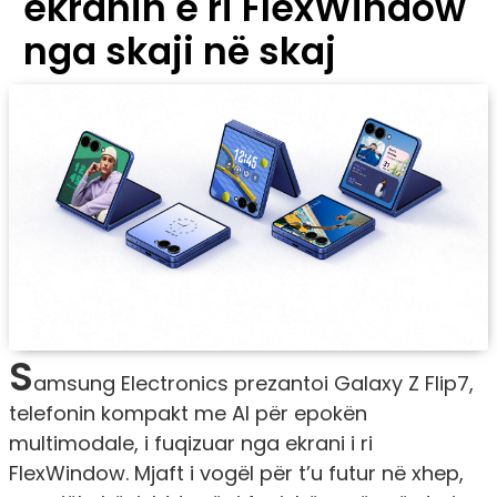
ekranin e ri FlexWindow
nga skaji në skaj
S
amsung Electronics prezantoi
Galaxy Z Flip7
,
telefonin kompakt me AI për epokën
multimodale, i fuqizuar nga ekrani i ri
FlexWindow. Mjaft i vogël për t’u futur në xhep,