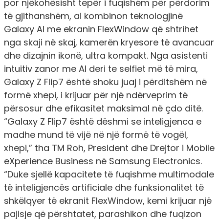
por njëkohësisht tepër i fuqishëm për përdorim
të gjithanshëm, ai kombinon teknologjinë
Galaxy AI me ekranin FlexWindow që shtrihet
nga skaji në skaj, kamerën kryesore të avancuar
dhe dizajnin ikonë, ultra kompakt. Nga asistenti
intuitiv zanor me AI deri te selfiet më të mira,
Galaxy Z Flip7 është shoku juaj i përditshëm në
formë xhepi, i krijuar për një ndërveprim të
përsosur dhe efikasitet maksimal në çdo ditë.
“Galaxy Z Flip7 është dëshmi se inteligjenca e
madhe mund të vijë në një formë të vogël,
xhepi,” tha TM Roh, President dhe Drejtor i Mobile
eXperience Business në Samsung Electronics.
“Duke sjellë kapacitete të fuqishme multimodale
të inteligjencës artificiale dhe funksionalitet të
shkëlqyer të ekranit FlexWindow, kemi krijuar një
pajisje që përshtatet, parashikon dhe fuqizon