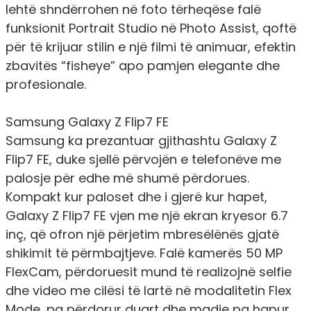
lehtë shndërrohen në foto tërheqëse falë
funksionit Portrait Studio në Photo Assist, qoftë
për të krijuar stilin e një filmi të animuar, efektin
zbavitës “fisheye” apo pamjen elegante dhe
profesionale.
Samsung Galaxy Z Flip7 FE
Samsung ka prezantuar gjithashtu
Galaxy Z
Flip7 FE
, duke sjellë përvojën e telefonëve me
palosje për edhe më shumë përdorues.
Kompakt kur paloset dhe i gjerë kur hapet,
Galaxy Z Flip7 FE vjen me një ekran kryesor 6.7
inç, që ofron një përjetim mbresëlënës gjatë
shikimit të përmbajtjeve. Falë kamerës 50 MP
FlexCam, përdoruesit mund të realizojnë selfie
dhe video me cilësi të lartë në modalitetin Flex
Mode, pa përdorur duart dhe madje pa hapur