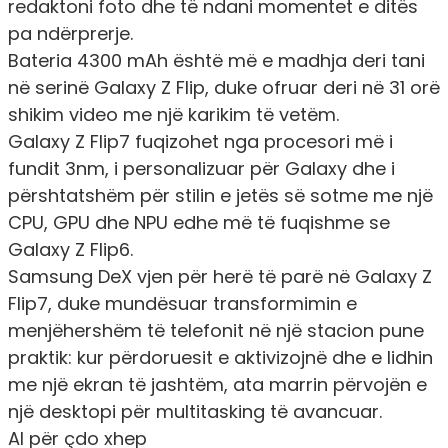
redaktoni foto dhe të ndani momentet e ditës
pa ndërprerje.
Bateria 4300 mAh është më e madhja deri tani
në serinë Galaxy Z Flip, duke ofruar deri në 31 orë
shikim video me një karikim të vetëm.
Galaxy Z Flip7 fuqizohet nga procesori më i
fundit 3nm, i personalizuar për Galaxy dhe i
përshtatshëm për stilin e jetës së sotme me një
CPU, GPU dhe NPU edhe më të fuqishme se
Galaxy Z Flip6.
Samsung DeX vjen për herë të parë në Galaxy Z
Flip7, duke mundësuar transformimin e
menjëhershëm të telefonit në një stacion pune
praktik: kur përdoruesit e aktivizojnë dhe e lidhin
me një ekran të jashtëm, ata marrin përvojën e
një desktopi për multitasking të avancuar.
AI për çdo xhep