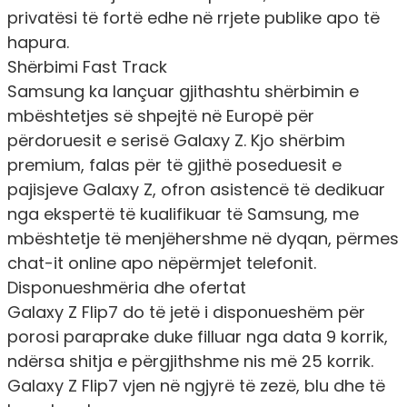
privatësi të fortë edhe në rrjete publike apo të
hapura.
Shërbimi Fast Track
Samsung ka lançuar gjithashtu shërbimin e
mbështetjes së shpejtë në Europë për
përdoruesit e serisë Galaxy Z. Kjo shërbim
premium, falas për të gjithë poseduesit e
pajisjeve Galaxy Z, ofron asistencë të dedikuar
nga ekspertë të kualifikuar të Samsung, me
mbështetje të menjëhershme në dyqan, përmes
chat-it online apo nëpërmjet telefonit.
Disponueshmëria dhe ofertat
Galaxy Z Flip7 do të jetë i disponueshëm
për
porosi paraprake
duke filluar nga data 9 korrik,
ndërsa shitja e përgjithshme nis më 25 korrik.
Galaxy Z Flip7 vjen në ngjyrë të zezë, blu dhe të