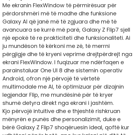
Me ekranin FlexWindow të përmirësuar për
përdorshmëri më të madhe dhe funksione
Galaxy AI që janë më të zgjuara dhe më të
avancuara se kurrë më parë, Galaxy Z Flip7 sjell
një epokë të re prakticiteti dhe funksionaliteti. Ai
ju mundëson të kërkoni me zë, të merrni
përgjigje dhe të kryeni veprime drejtpërdrejt nga
ekrani FlexWindow. I fuqizuar me ndërfaqen e
parainstaluar One UI 8 dhe sistemin operativ
Android, ofron një përvojë të vërtetë
multimodale me AI, të optimizuar për dizajnin
legjendar Flip, me mundësinë për të kryer
shumë detyra direkt nga ekrani i jashtëm.
Kjo përvojë intuitive dhe e thjeshtë rishkruan
mënyrën e punës dhe personalizimit, duke e
bërë Galaxy Z Flip7 shoqëruesin ideal, qoftë kur