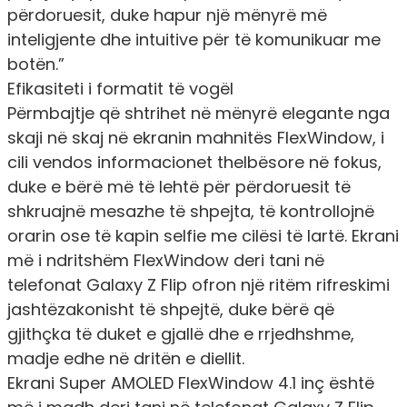
përdoruesit, duke hapur një mënyrë më
inteligjente dhe intuitive për të komunikuar me
botën.”
Efikasiteti i formatit të vogël
Përmbajtje që shtrihet në mënyrë elegante nga
skaji në skaj në ekranin mahnitës FlexWindow, i
cili vendos informacionet thelbësore në fokus,
duke e bërë më të lehtë për përdoruesit të
shkruajnë mesazhe të shpejta, të kontrollojnë
orarin ose të kapin selfie me cilësi të lartë. Ekrani
më i ndritshëm FlexWindow deri tani në
telefonat Galaxy Z Flip ofron një ritëm rifreskimi
jashtëzakonisht të shpejtë, duke bërë që
gjithçka të duket e gjallë dhe e rrjedhshme,
madje edhe në dritën e diellit.
Ekrani Super AMOLED FlexWindow 4.1 inç është