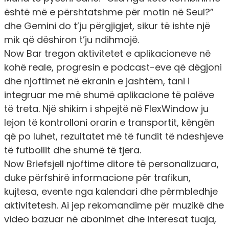
është më e përshtatshme për motin në Seul?”
dhe Gemini do t’ju përgjigjet, sikur të ishte një
mik që dëshiron t’ju ndihmojë.
Now Bar
tregon aktivitetet e aplikacioneve në
kohë reale, progresin e podcast-eve që dëgjoni
dhe njoftimet në ekranin e jashtëm, tani i
integruar me më shumë aplikacione të palëve
të treta. Një shikim i shpejtë në FlexWindow ju
lejon të kontrolloni orarin e transportit, këngën
që po luhet, rezultatet më të fundit të ndeshjeve
të futbollit dhe shumë të tjera.
Now Brief
sjell njoftime ditore të personalizuara,
duke përfshirë informacione për trafikun,
kujtesa, evente nga kalendari dhe përmbledhje
aktivitetesh. Ai jep rekomandime për muzikë dhe
video bazuar në abonimet dhe interesat tuaja,