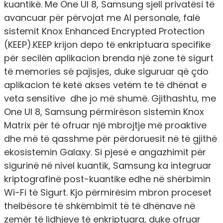
kuantikë. Me One UI 8, Samsung sjell privatësi të
avancuar për përvojat me AI personale, falë
sistemit Knox Enhanced Encrypted Protection
(KEEP).KEEP krijon depo të enkriptuara specifike
për secilën aplikacion brenda një zone të sigurt
të memories së pajisjes, duke siguruar që çdo
aplikacion të ketë akses vetëm te të dhënat e
veta sensitive dhe jo më shumë. Gjithashtu, me
One UI 8, Samsung përmirëson sistemin Knox
Matrix për të ofruar një mbrojtje më proaktive
dhe më të qasshme për përdoruesit në të gjithë
ekosistemin Galaxy. Si pjesë e angazhimit për
sigurinë në nivel kuantik, Samsung ka integruar
kriptografinë post-kuantike edhe në shërbimin
Wi-Fi të Sigurt. Kjo përmirësim mbron proceset
thelbësore të shkëmbimit të të dhënave në
zemër të lidhjeve të enkriptuara, duke ofruar