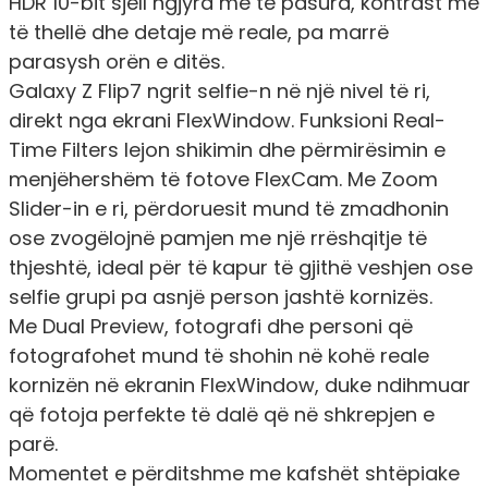
HDR 10-bit sjell ngjyra më të pasura, kontrast më
të thellë dhe detaje më reale, pa marrë
parasysh orën e ditës.
Galaxy Z Flip7 ngrit selfie-n në një nivel të ri,
direkt nga ekrani FlexWindow. Funksioni Real-
Time Filters lejon shikimin dhe përmirësimin e
menjëhershëm të fotove FlexCam. Me Zoom
Slider-in e ri, përdoruesit mund të zmadhonin
ose zvogëlojnë pamjen me një rrëshqitje të
thjeshtë, ideal për të kapur të gjithë veshjen ose
selfie grupi pa asnjë person jashtë kornizës.
Me Dual Preview, fotografi dhe personi që
fotografohet mund të shohin në kohë reale
kornizën në ekranin FlexWindow, duke ndihmuar
që fotoja perfekte të dalë që në shkrepjen e
parë.
Momentet e përditshme me kafshët shtëpiake