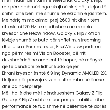
më i madh deri tani në telefonat Galaxy Z Flip,
me përdorshmëri nga skaji në skaj që ju lejon të
shihni dhe bëni më shumë në ekranin e jashtëm.
Me ndriçim maksimal prej 2600 nit dhe ritëm
rifreskimi 120 Hz të rrjedhshëm në ekranin
kryesor dhe FlexWindow, Galaxy Z Flip7 ofron
lëvizje shumë të buta për shfletim, streaming
dhe lojëra. Për më tepër, FlexWindow përfiton
nga përmirësimi Vision Booster, që rrit
dukshmërinë në ambient të hapur, në mënyrë
që të qëndroni të lidhur kudo që jeni.
Ekrani kryesor është 6.9 inç Dynamic AMOLED 2X,
i krijuar për përvoja vizuale ultra mbresëlënëse
dhe pa ndërprerje.
Më i hollë dhe më i qëndrueshëm Galaxy Z Flip
Galaxy Z Flip7 është krijuar për portabilitet dhe
performancë të fuqishme në pëllëmbë të dorës.