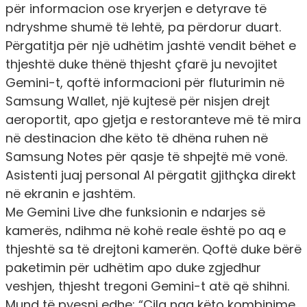
për informacion ose kryerjen e detyrave të
ndryshme shumë të lehtë, pa përdorur duart.
Përgatitja për një udhëtim jashtë vendit bëhet e
thjeshtë duke thënë thjesht çfarë ju nevojitet
Gemini-t, qoftë informacioni për fluturimin në
Samsung Wallet, një kujtesë për nisjen drejt
aeroportit, apo gjetja e restoranteve më të mira
në destinacion dhe këto të dhëna ruhen në
Samsung Notes për qasje të shpejtë më vonë.
Asistenti juaj personal AI përgatit gjithçka direkt
në ekranin e jashtëm.
Me Gemini Live dhe funksionin e ndarjes së
kamerës, ndihma në kohë reale është po aq e
thjeshtë sa të drejtoni kamerën. Qoftë duke bërë
paketimin për udhëtim apo duke zgjedhur
veshjen, thjesht tregoni Gemini-t atë që shihni.
Mund të pyesni edhe: “Cila nga këto kombinime