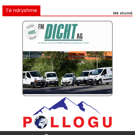
Të ndryshme
Më shumë