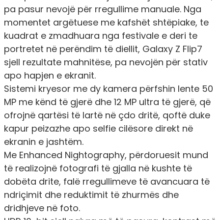
pa pasur nevojë për rregullime manuale. Nga
momentet argëtuese me kafshët shtëpiake, te
kuadrat e zmadhuara nga festivale e deri te
portretet në perëndim të diellit, Galaxy Z Flip7
sjell rezultate mahnitëse, pa nevojën për stativ
apo hapjen e ekranit.
Sistemi kryesor me dy kamera përfshin lente 50
MP me kënd të gjerë dhe 12 MP ultra të gjerë, që
ofrojnë qartësi të lartë në çdo dritë, qoftë duke
kapur peizazhe apo selfie cilësore direkt në
ekranin e jashtëm.
Me Enhanced Nightography, përdoruesit mund
të realizojnë fotografi të gjalla në kushte të
dobëta drite, falë rregullimeve të avancuara të
ndriçimit dhe reduktimit të zhurmës dhe
dridhjeve në foto.