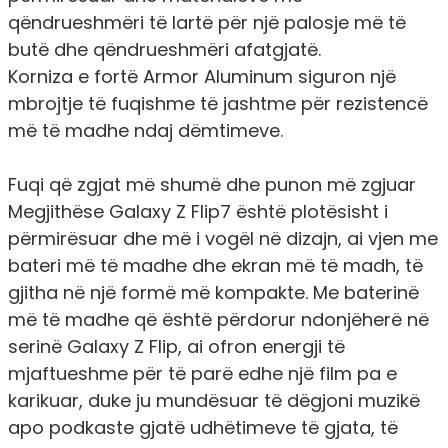
qëndrueshmëri të lartë për një palosje më të
butë dhe qëndrueshmëri afatgjatë.
Korniza e fortë Armor Aluminum siguron një
mbrojtje të fuqishme të jashtme për rezistencë
më të madhe ndaj dëmtimeve.
Fuqi që zgjat më shumë dhe punon më zgjuar
Megjithëse Galaxy Z Flip7 është plotësisht i
përmirësuar dhe më i vogël në dizajn, ai vjen me
bateri më të madhe dhe ekran më të madh, të
gjitha në një formë më kompakte. Me baterinë
më të madhe që është përdorur ndonjëherë në
serinë Galaxy Z Flip, ai ofron energji të
mjaftueshme për të parë edhe një film pa e
karikuar, duke ju mundësuar të dëgjoni muzikë
apo podkaste gjatë udhëtimeve të gjata, të