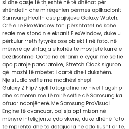
si dhe qasje të thjeshtë në të dhënat për
shëndetin dhe mirëqenien përmes aplikacionit
Samsung Health ose pajisjeve Galaxy Watch.
Orë e re FlexWindow tani përshtatet në kohë
reale me sfondin e ekranit FlexWindow, duke u
përkulur rreth fytyrës ose objektit në foto, në
mënyrë që shfaqja e kohës të mos jetë kurrë e
bezdisshme. Qoftë në ekranin e kyçur me selfie
apo pamje panoramike, Stretch Clock siguron
që imazhi të mbetet i qartë dhe i dukshëm.
Një studio selfie me madhësi xhepi
Galaxy Z Flip7 sjell fotografinë në nivel flagship
dhe kamerën më të mirë selfie që Samsung ka
ofruar ndonjëherë. Me Samsung ProVisual
Engine të avancuar, pajisja optimizon në
mënyrë inteligjente çdo skenë, duke dhënë foto
të mprehta dhe të detajuara në çdo kusht drite,