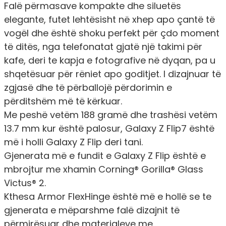
Falë përmasave kompakte dhe siluetës
elegante, futet lehtësisht në xhep apo çantë të
vogël dhe është shoku perfekt për çdo moment
të ditës, nga telefonatat gjatë një takimi për
kafe, deri te kapja e fotografive në dyqan, pa u
shqetësuar për rëniet apo goditjet. I dizajnuar të
zgjasë dhe të përballojë përdorimin e
përditshëm më të kërkuar.
Me peshë vetëm 188 gramë dhe trashësi vetëm
13.7 mm kur është palosur, Galaxy Z Flip7 është
më i holli Galaxy Z Flip deri tani.
Gjenerata më e fundit e Galaxy Z Flip është e
mbrojtur me xhamin Corning® Gorilla® Glass
Victus® 2.
Kthesa Armor FlexHinge është më e hollë se te
gjenerata e mëparshme falë dizajnit të
përmirësuar dhe materialeve me