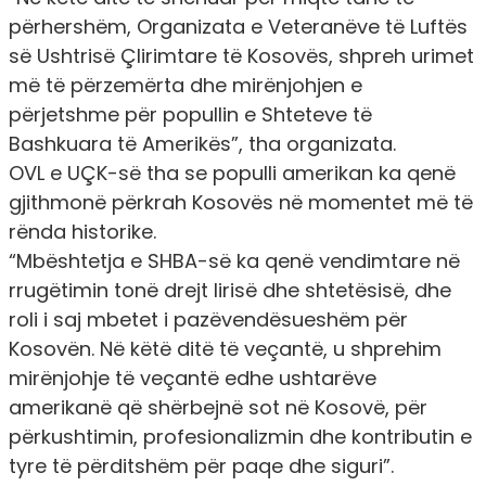
përhershëm, Organizata e Veteranëve të Luftës
së Ushtrisë Çlirimtare të Kosovës, shpreh urimet
më të përzemërta dhe mirënjohjen e
përjetshme për popullin e Shteteve të
Bashkuara të Amerikës”, tha organizata.
OVL e UÇK-së tha se populli amerikan ka qenë
gjithmonë përkrah Kosovës në momentet më të
rënda historike.
“Mbështetja e SHBA-së ka qenë vendimtare në
rrugëtimin tonë drejt lirisë dhe shtetësisë, dhe
roli i saj mbetet i pazëvendësueshëm për
Kosovën. Në këtë ditë të veçantë, u shprehim
mirënjohje të veçantë edhe ushtarëve
amerikanë që shërbejnë sot në Kosovë, për
përkushtimin, profesionalizmin dhe kontributin e
tyre të përditshëm për paqe dhe siguri”.