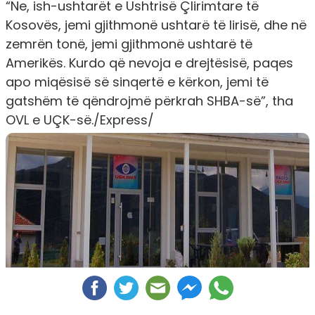
“Ne, ish-ushtarët e Ushtrisë Çlirimtare të
Kosovës, jemi gjithmonë ushtarë të lirisë, dhe në
zemrën tonë, jemi gjithmonë ushtarë të
Amerikës. Kurdo që nevoja e drejtësisë, paqes
apo miqësisë së sinqertë e kërkon, jemi të
gatshëm të qëndrojmë përkrah SHBA-së”, tha
OVL e UÇK-së./Express/