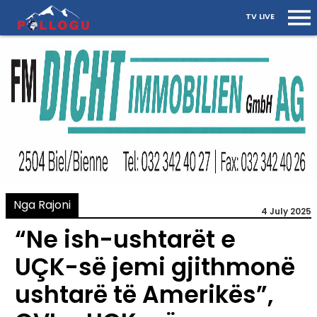
TV LIVE
Nga Rajoni
4 July 2025
“Ne ish-ushtarët e
UÇK-së jemi gjithmonë
ushtarë të Amerikës”,