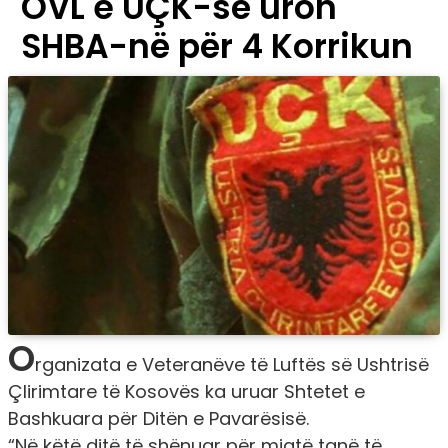
OVL e UÇK-së uron
SHBA-në për 4 Korrikun
O
rganizata e Veteranëve të Luftës së Ushtrisë
Çlirimtare të Kosovës ka uruar Shtetet e
Bashkuara për Ditën e Pavarësisë.
“Në këtë ditë të shënuar për miqtë tanë të