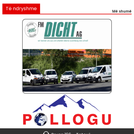
Të ndryshme
Më shumë