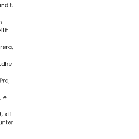
endit.
n
itit
rera,
atdhe
Prej
, e
 si i
ünter