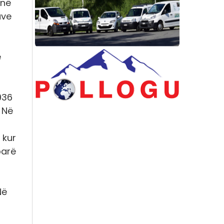
 në
ave
ë
936
. Në
 kur
parë
Në