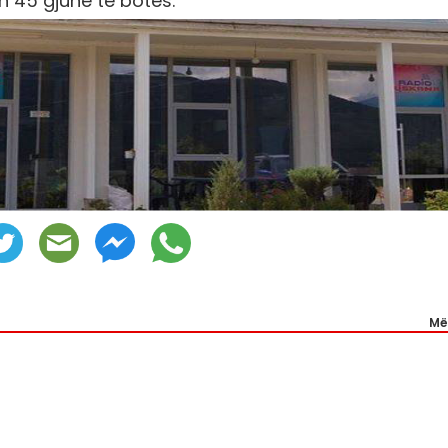
th 45 gjuhë të botës.
Më