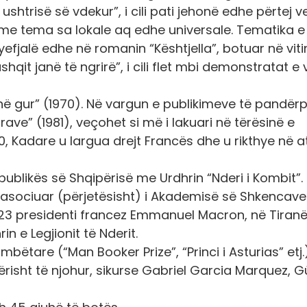
 ushtrisë së vdekur”, i cili pati jehonë edhe përtej v
 me tema sa lokale aq edhe universale. Tematika e
yefjalë edhe në romanin “Kështjella”, botuar në viti
shqit janë të ngrirë”, i cili flet mbi demonstratat e v
ë në gur” (1970). Në vargun e publikimeve të pandërp
rave” (1981), veçohet si më i lakuari në tërësinë e
90, Kadare u largua drejt Francës dhe u rikthye në 
ublikës së Shqipërisë me Urdhrin “Nderi i Kombit”. 
r i asociuar (përjetësisht) i Akademisë së Shkencave
2023 presidenti francez Emmanuel Macron, në Tiranë
in e Legjionit të Nderit.
tare (“Man Booker Prize”, “Princi i Asturias” etj.),
risht të njohur, sikurse Gabriel Garcia Marquez, G