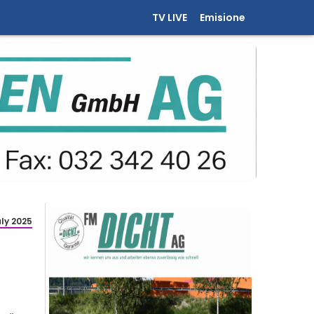
TV LIVE
Emisione
uly 2025