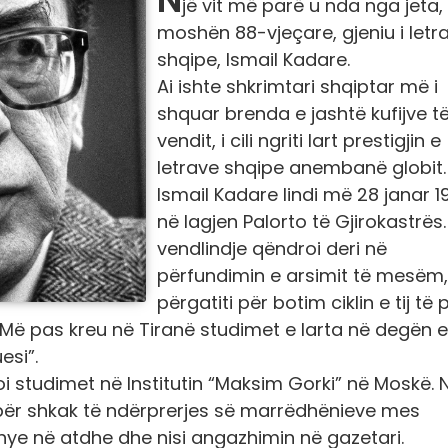
jë vit më parë u nda nga jeta,
moshën 88-vjeçare, gjeniu i letr
shqipe, Ismail Kadare.
Ai ishte shkrimtari shqiptar më i
shquar brenda e jashtë kufijve t
vendit, i cili ngriti lart prestigjin e
letrave shqipe anembanë globit.
Ismail Kadare lindi më 28 janar 1
në lagjen Palorto të Gjirokastrës
vendlindje qëndroi deri në
përfundimin e arsimit të mesëm,
përgatiti për botim ciklin e tij të 
Më pas kreu në Tiranë studimet e larta në degën e
esi”.
oi studimet në Institutin “Maksim Gorki” në Moskë. 
met për shkak të ndërprerjes së marrëdhënieve mes
thye në atdhe dhe nisi angazhimin në gazetari.