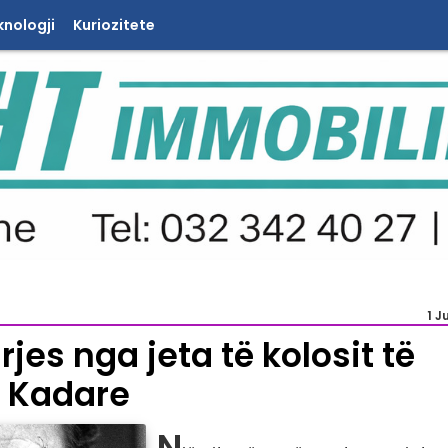
knologji
Kuriozitete
1 J
jes nga jeta të kolosit të
l Kadare
N