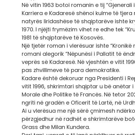
Në vitin 1963 botoi romanin e tij “Gjenerali i
Karriera e Kadaresë shënoi kulme të tjera
natyrës liridashëse të shqiptarëve ishte kr
1970. I njëjti frymëzim vihet re edhe tek “Kru
1981 të shqiptarëve të Kosovës.
Një tjetër roman i vlerësuar ishte “Kronik
romani alegorik “Nëpunësi i Pallatit të ëndr
veprës së Kadaresë. Në vjeshtën e vitit 19
pas zhvillimeve të para demokratike.
Kadare është dekoruar nga Presidenti i Rep
vitit 1996, shkrimtari shqiptar u bë anëta
Morale dhe Politike të Francës. Në tetor 
ngriti në gradën e Oficerit të Lartë, në Urdhr
Ai u vlerësua me një sërë çmimesh ndërkombë
përzgjedhur në radhët e shkrimtarëve botë
Grass dhe Milan Kundera.