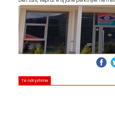
Deri tani, veprat e tij janë përkthyer në rre
Të ndryshme