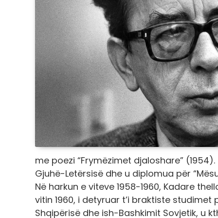
me poezi “Frymëzimet djaloshare” (1954). 
Gjuhë-Letërsisë dhe u diplomua për “Mësu
Në harkun e viteve 1958-1960, Kadare thell
vitin 1960, i detyruar t’i braktiste studi
Shqipërisë dhe ish-Bashkimit Sovjetik, u k