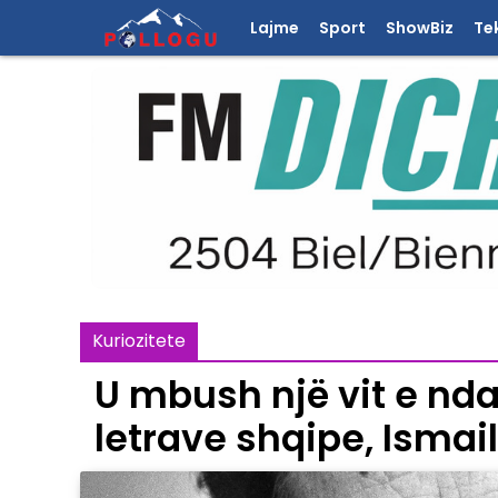
Lajme
Sport
ShowBiz
Te
Kuriozitete
U mbush një vit e ndar
letrave shqipe, Ismai