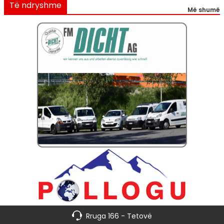
Të ndryshme
Më shumë
Rruga 166 - Tetovë