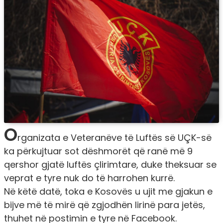
O
rganizata e Veteranëve të Luftës së UÇK-së
ka përkujtuar sot dëshmorët që ranë më 9
qershor gjatë luftës çlirimtare, duke theksuar se
veprat e tyre nuk do të harrohen kurrë.
Në këtë datë, toka e Kosovës u ujit me gjakun e
bijve më të mirë që zgjodhën lirinë para jetës,
thuhet në postimin e tyre në Facebook.