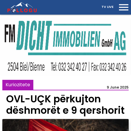
TV LIVE
Kuriozitete
9 June 2025
OVL-UÇK përkujton
dëshmorët e 9 qershorit