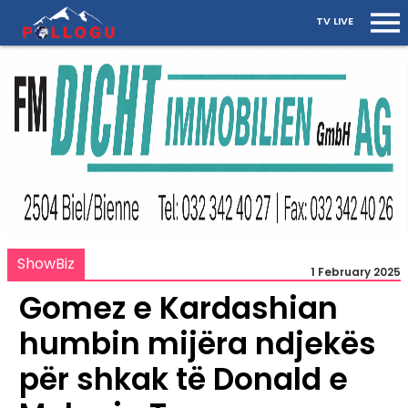
TV LIVE
ShowBiz
1 February 2025
Gomez e Kardashian
humbin mijëra ndjekës
për shkak të Donald e