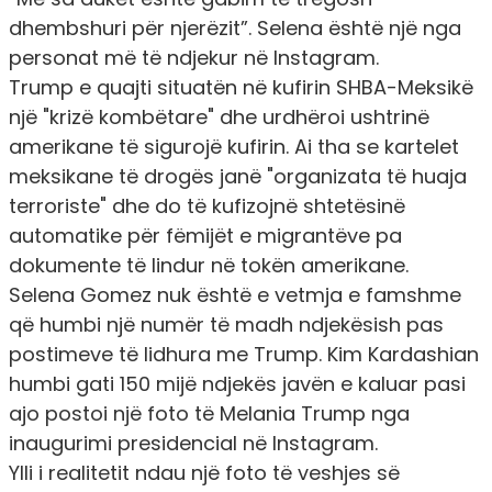
dhembshuri për njerëzit”. Selena është një nga
personat më të ndjekur në Instagram.
Trump e quajti situatën në kufirin SHBA-Meksikë
një "krizë kombëtare" dhe urdhëroi ushtrinë
amerikane të sigurojë kufirin. Ai tha se kartelet
meksikane të drogës janë "organizata të huaja
terroriste" dhe do të kufizojnë shtetësinë
automatike për fëmijët e migrantëve pa
dokumente të lindur në tokën amerikane.
Selena Gomez nuk është e vetmja e famshme
që humbi një numër të madh ndjekësish pas
postimeve të lidhura me Trump. Kim Kardashian
humbi gati 150 mijë ndjekës javën e kaluar pasi
ajo postoi një foto të Melania Trump nga
inaugurimi presidencial në Instagram.
Ylli i realitetit ndau një foto të veshjes së