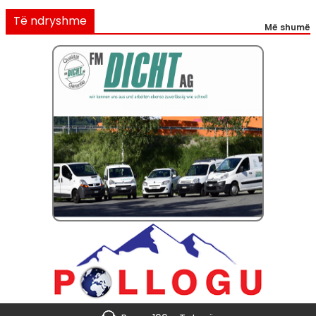
Të ndryshme
Më shumë