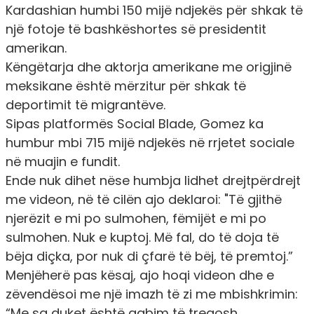
Kardashian humbi 150 mijë ndjekës për shkak të
një fotoje të bashkëshortes së presidentit
amerikan.
Këngëtarja dhe aktorja amerikane me origjinë
meksikane është mërzitur për shkak të
deportimit të migrantëve.
Sipas platformës Social Blade, Gomez ka
humbur mbi 715 mijë ndjekës në rrjetet sociale
në muajin e fundit.
Ende nuk dihet nëse humbja lidhet drejtpërdrejt
me videon, në të cilën ajo deklaroi: "Të gjithë
njerëzit e mi po sulmohen, fëmijët e mi po
sulmohen. Nuk e kuptoj. Më fal, do të doja të
bëja diçka, por nuk di çfarë të bëj, të premtoj.”
Menjëherë pas kësaj, ajo hoqi videon dhe e
zëvendësoi me një imazh të zi me mbishkrimin:
“Me sa duket është gabim të tregosh