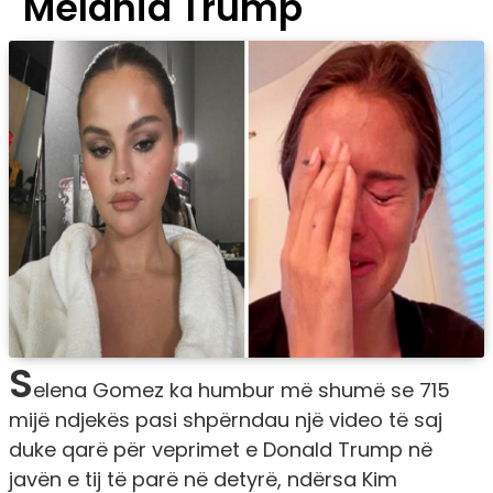
Melania Trump
S
elena Gomez ka humbur më shumë se 715
mijë ndjekës pasi shpërndau një video të saj
duke qarë për veprimet e Donald Trump në
javën e tij të parë në detyrë, ndërsa Kim